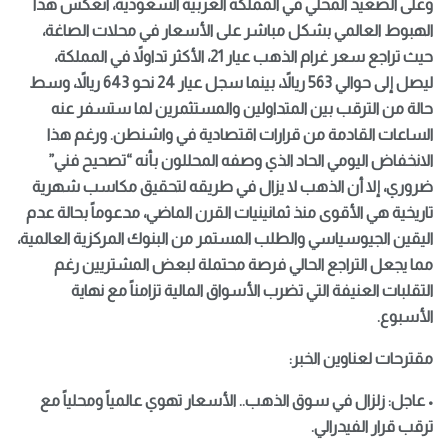
وعلى الصعيد المحلي في المملكة العربية السعودية، انعكس هذا
الهبوط العالمي بشكل مباشر على الأسعار في محلات الصاغة،
حيث تراجع سعر غرام الذهب عيار 21، الأكثر تداولاً في المملكة،
ليصل إلى حوالي 563 ريالاً، بينما سجل عيار 24 نحو 643 ريالاً، وسط
حالة من الترقب بين المتداولين والمستثمرين لما ستسفر عنه
الساعات القادمة من قرارات اقتصادية في واشنطن. ورغم هذا
الانخفاض اليومي الحاد الذي وصفه المحللون بأنه “تصحيح فني”
ضروري، إلا أن الذهب لا يزال في طريقه لتحقيق مكاسب شهرية
تاريخية هي الأقوى منذ ثمانينيات القرن الماضي، مدعوماً بحالة عدم
اليقين الجيوسياسي والطلب المستمر من البنوك المركزية العالمية،
مما يجعل التراجع الحالي فرصة محتملة لبعض المشتريين رغم
التقلبات العنيفة التي تضرب الأسواق المالية تزامناً مع نهاية
الأسبوع.
مقترحات لعناوين الخبر:
• عاجل: زلزال في سوق الذهب.. الأسعار تهوي عالمياً ومحلياً مع
ترقب قرار الفيدرالي.