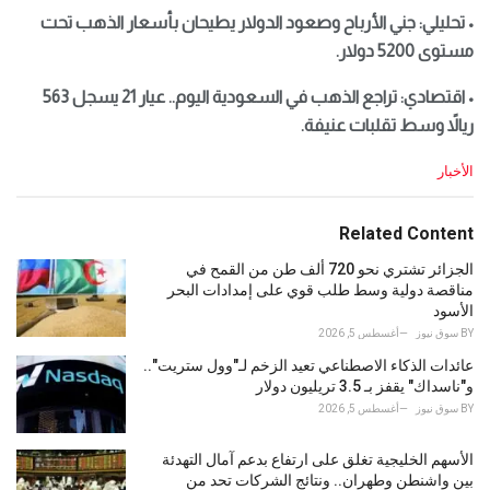
• تحليلي: جني الأرباح وصعود الدولار يطيحان بأسعار الذهب تحت
مستوى 5200 دولار.
• اقتصادي: تراجع الذهب في السعودية اليوم.. عيار 21 يسجل 563
ريالاً وسط تقلبات عنيفة.
C
الأخبار
a
t
e
Related Content
g
o
الجزائر تشتري نحو 720 ألف طن من القمح في
r
مناقصة دولية وسط طلب قوي على إمدادات البحر
i
الأسود
e
BY
سوق نيوز
أغسطس 5, 2026
s
عائدات الذكاء الاصطناعي تعيد الزخم لـ"وول ستريت"..
:
و"ناسداك" يقفز بـ 3.5 تريليون دولار
BY
سوق نيوز
أغسطس 5, 2026
الأسهم الخليجية تغلق على ارتفاع بدعم آمال التهدئة
بين واشنطن وطهران.. ونتائج الشركات تحد من