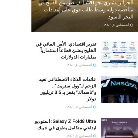
الجزائر تشتري نحو 720 ألف طن من القمح في
مناقصة دولية وسط طلب قوي على إمدادات
البحر الأسود
أغسطس 5, 2026
تقرير اقتصادي: الأمن المائي في
الخليج ينشئ قطاعاً استثمارياً
بمليارات الدولارات
أغسطس 6, 2026
عائدات الذكاء الاصطناعي تعيد
الزخم لـ”وول ستريت”..
و”ناسداك” يقفز بـ 3.5 تريليون
دولار
أغسطس 5, 2026
Galaxy Z Fold8 Ultra: استوديو
ابداعي متكامل يطوى في جيبك
أغسطس 5, 2026