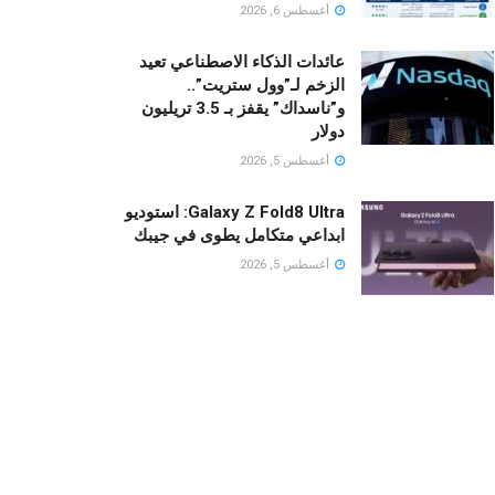
أغسطس 6, 2026
عائدات الذكاء الاصطناعي تعيد
الزخم لـ”وول ستريت”..
و”ناسداك” يقفز بـ 3.5 تريليون
دولار
أغسطس 5, 2026
Galaxy Z Fold8 Ultra: استوديو
ابداعي متكامل يطوى في جيبك
أغسطس 5, 2026