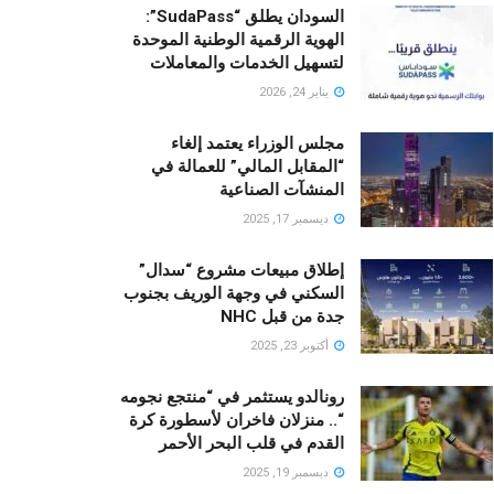
السودان يطلق “SudaPass”:
الهوية الرقمية الوطنية الموحدة
لتسهيل الخدمات والمعاملات
يناير 24, 2026
مجلس الوزراء يعتمد إلغاء
“المقابل المالي” للعمالة في
المنشآت الصناعية
ديسمبر 17, 2025
إطلاق مبيعات مشروع “سدال”
السكني في وجهة الوريف بجنوب
جدة من قبل NHC
أكتوبر 23, 2025
رونالدو يستثمر في “منتجع نجومه
“.. منزلان فاخران لأسطورة كرة
القدم في قلب البحر الأحمر
ديسمبر 19, 2025