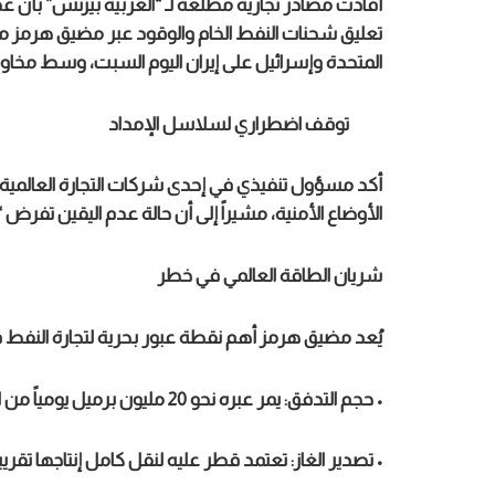
أفادت مصادر تجارية مطلعة لـ “العربية بيزنس” بأن عددا
تعليق شحنات النفط الخام والوقود عبر مضيق هرمز مؤق
المتحدة وإسرائيل على إيران اليوم السبت، وسط مخاوف 
توقف اضطراري لسلاسل الإمداد
أكد مسؤول تنفيذي في إحدى شركات التجارة العالمية أ
الأوضاع الأمنية، مشيراً إلى أن حالة عدم اليقين تفر
شريان الطاقة العالمي في خطر
يُعد مضيق هرمز أهم نقطة عبور بحرية لتجارة النفط في ا
• حجم التدفق: يمر عبره نحو 20 مليون برميل يومياً من النفط والمكثفات، ما يمثل خُمس الاستهلاك العالمي.
• تصدير الغاز: تعتمد قطر عليه لنقل كامل إنتاجها تقريب