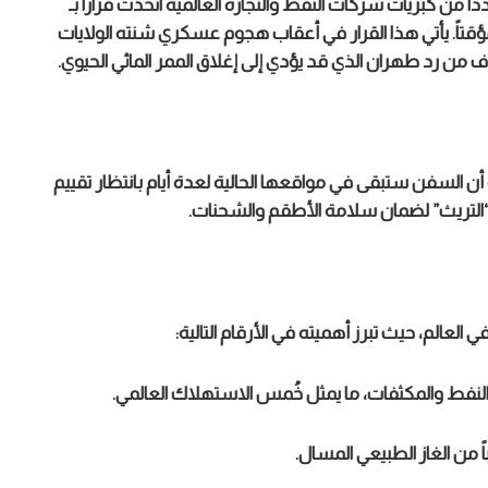
ً من كبريات شركات النفط والتجارة العالمية اتخذت قراراً بـ
تاً. يأتي هذا القرار في أعقاب هجوم عسكري شنته الولايات
من رد طهران الذي قد يؤدي إلى إغلاق الممر المائي الحيوي.
ن السفن ستبقى في مواقعها الحالية لعدة أيام بانتظار تقييم
ض “التريث” لضمان سلامة الأطقم والشحنات.
لعالم، حيث تبرز أهميته في الأرقام التالية:
اً من الغاز الطبيعي المسال.