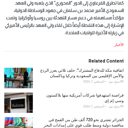
كما تطرق القرعاوي إلى الدور “المحوري” الذي يلعبه ولي العهد
السعودي الأمير محمد بن سلمان في جهود الوساطة الدولية،
مؤكداً مساهمته في دعم مسار التهدئة بين روسيا وأوكرانيا. وتمت
الإشارة إلى هذه النقطة أيضاً خلال لقاء ولي العهد بالرئيس الأميركي
في زيارته الأخيرة للولايات المتحدة.
C
الأخبار
a
t
e
Related Content
g
o
اتفاقية مكة للدفاع المشترك": حلف ثلاثي يعزز الردع
r
والأمن الإقليمي بين السعودية وتركيا وباكستان
i
BY
سوق نيوز
أغسطس 7, 2026
e
s
قراصنة استهدفوا شركات أمريكية منها بلاكستون
:
وسي.إم.إي
BY
سوق نيوز
أغسطس 7, 2026
الجزائر تشتري نحو 720 ألف طن من القمح في
مناقصة دولية وسط طلب قوي على إمدادات البحر