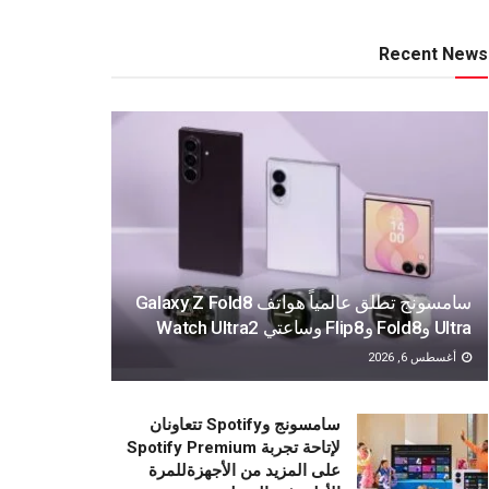
Recent News
سامسونج تطلق عالمياً هواتف Galaxy Z Fold8
Ultra وFold8 وFlip8 وساعتي Watch Ultra2
أغسطس 6, 2026
سامسونج وSpotify تتعاونان
لإتاحة تجربة Spotify Premium
على المزيد من الأجهزةللمرة