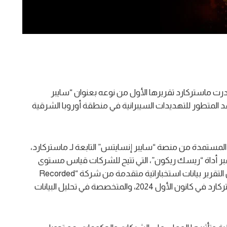
درت ماستركارد تقريرها الأول من نوعه بعنوان “سايبر
 شاملاً للمشهد المتطور للتهديدات السيبرانية في منطقة أوروبا الشرقية
 المستمدة من منصة “سايبر إنسايتس” التابعة لـ ماستركارد،
بر أداة “ريسك ريكون”، التي تتيح للشركات قياس مستوى
حماية أصولها وأنظمتها المتصلة بالإنترنت. كما يتضمن التقرير بيانات استخباراتية متقدمة من شركة “Recorded
Future” “ريكورد فيوتشر”، التي استحوذت عليها ماستركارد في كانون الأول 2024، والمتخصصة في تحليل البيانات