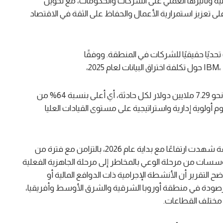
ية وتأثيرها العملي على الشركات والحكومات، مع تحويل
 تعزيز استمرارية الأعمال والحفاظ على الثقة في الاقتصاد
تحديًا حقيقيًا للشركات في المنطقة. ووفقًا
بلغ متوسط تكلفة اختراق البيانات في الشرق الأوسط نحو 7.29 ملايين دولار لكل حادثة، أي أعلى بنسبة 64% من
م أولوية إدارية واستراتيجية على مستوى القيادات العليا
وكشفت نتائج التقرير أن الجرائم الإلكترونية في المنطقة شهدت ارتفاعًا مع بداية عام 2026، بالتزامن مع فترة من
مؤسسات من مرحلة الوعي بالمخاطر إلى مرحلة الجاهزية الفعلية
ح التقرير أن الأنشطة الإجرامية ذات الدوافع المالية أو
إلكترونية المرصودة في منطقة أوروبا الشرقية والشرق الأوسط وأفريقيا،
ي مختلف القطاعات.