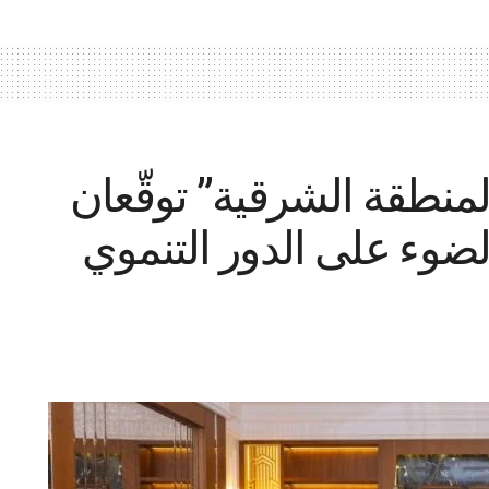
المنطقة الشرقية” توقّعان
ضوء على الدور التنموي