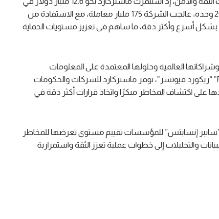
ويستند هذا التوجه إلى استثمارات مستمرة في مجالات الثقة والأمن، إذ استثمرت ماستركارد نحو 12.6 مليار دولار في
ابتكارات الأمن السيبراني منذ عام 2019. وخلال عام 2025 وحده، عالجت الشركة 175 مليار معاملة، مع الاستفادة من
ات بشكل أسرع وأكثر دقة، ما ساهم في تعزيز مستويات الحماية
اكاتها العالمية وحلولها المعتمدة على المعلومات
الاستخباراتية، بما في ذلك خدمات ” Recorded Future” “ريكورد فيوتشر”، توفر ماستركارد للشركات والحكومات
ا على اكتشاف المخاطر مبكرًا واتخاذ قرارات أكثر دقة في
و”سايبر إنسايتس” للمؤسسات تقييم مستوى تعرضها للمخاطر
يانات والتحليلات إلى خطوات عملية تعزز الثقة واستمرارية