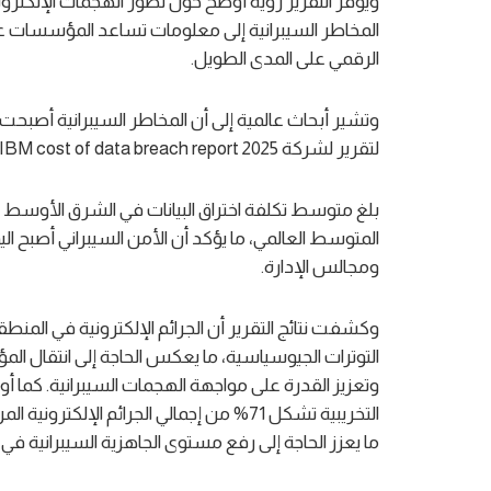
ويوفر التقرير رؤية أوضح حول تطور الهجمات الإلكترون
المخاطر السيبرانية إلى معلومات تساعد المؤسسات على
الرقمي على المدى الطويل.
وتشير أبحاث عالمية إلى أن المخاطر السيبرانية أصبحت 
لتقرير لشركة IBM، IBM cost of data breach report 2025 حول تكلفة اختراق البيانات لعام 2025،
المتوسط العالمي، ما يؤكد أن الأمن السيبراني أصبح اليو
ومجالس الإدارة.
التوترات الجيوسياسية، ما يعكس الحاجة إلى انتقال ال
وتعزيز القدرة على مواجهة الهجمات السيبرانية. كما أوض
التخريبية تشكل 71% من إجمالي الجرائم ال
ما يعزز الحاجة إلى رفع مستوى الجاهزية السيبرانية ف