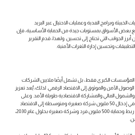
ت الخبيثة وبرامج الفدية وعمليات الاحتيال عبر البريد
م تمتع بعض الأسواق بمستويات جيدة من الحماية الأساسية، فإن
 أبرز الجوانب التي تحتاج إلى تحسين. ولهذا، قدم التقرير
طبيقات وتحسين إدارة الثغرات الأمنية.
لى المؤسسات الكبرى فقط، بل تشمل أيضًا ملايين الشركات
وصول الآمن والموثوق إلى الاقتصاد الرقمي. لذلك، يُعد تعزيز
م والشمول المالي والمشاركة الاقتصادية طويلة الأمد. وعلى
المستوى العالمي، تجاوزت ماستركارد هدفها المتمثل في إدخال 50 مليون شركة صغيرة ومتوسطة إلى الاقتصاد
الرقمي، وتعمل حاليًا على تحقيق هدف جديد يتمثل في ربط وحماية 500 مليون فرد وشركة صغيرة بحلول عام 2030،
ن.