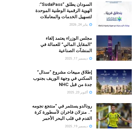
السودان يطلق “SudaPass”:
الهوية الرقمية الوطنية الموحدة
لتسهيل الخدمات والمعاملات
يناير 24, 2026
مجلس الوزراء يعتمد إلغاء
“المقابل المالي” للعمالة في
المنشآت الصناعية
ديسمبر 17, 2025
إطلاق مبيعات مشروع “سدال”
السكني في وجهة الوريف بجنوب
جدة من قبل NHC
أكتوبر 23, 2025
رونالدو يستثمر في “منتجع نجومه
“.. منزلان فاخران لأسطورة كرة
القدم في قلب البحر الأحمر
ديسمبر 19, 2025