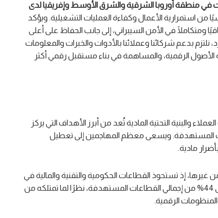
ات في منطقة أوروبا الشرقية والشرق الأوسط وإفريقيا لدى
سيًا من استمرارية الأعمال وكفاءة العمليات التشغيلية. ويؤكد
ًا ومتكاملًا في الأمن السيبراني، إلى جانب الحفاظ على أعلى
نلتزم بدعم شركائنا وعملائنا بالأدوات والخبرات والمعلومات
ة الأصول الرقمية، والمساهمة في بناء مستقبل رقمي أكثر
ملاء والبنية التحتية المادية تُعد من أبرز الأهداف التي يركز
66% من إجمالي الأهداف المستهدفة. ويسعى معظم المهاجمين إلى تعطيل
أضرار مادية.
 غيرها، إذ تستحوذ القطاعات الحكومية والتقنية والمالية في
منطقة أوروبا الشرقية والشرق الأوسط وأفريقيا على 44% من إجمالي القطاعات المستهدفة، نظرًا لما تمتلكه من
المنظومات الرقمية.