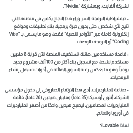
لشركة ألفابت، وبمشاركة “Nvidia”.
• ديمقراطية البرمجة: السر وراء هذا النجاح يكمن في منصتها التي
تتيح لأي شخص، حتى بدون خبرة برمجية، بناء تطبيقات ومواقع
إلكترونية كاملة عبر “الأوامر النصية” فقط، وهو ما يسمى بـ “Vibe
Coding” أو البرمجة بالوصف.
• قاعدة مستخدمين هائلة: تستضيف المنصة الآن قرابة 8 ملايين
مستخدم نشط، مع تسجيل بناء أكثر من 100 ألف مشروع جديد
يومياً، وهو ما يعكس رغبة السوق الهائلة في أدوات تسهل إنشاء
البرمجيات.
• صناعة المليارديرات: أدى هذا الارتفاع الصاروخي إلى دخول مؤسسي
الشركة، أنتون أوسيكا (35 عاماً) وفابيان هيدين (26 عاماً)، قائمة
المليارديرات العصاميين، ليصبح هيدين واحدًا من أصغر المليارديرات
في أوروبا والعالم.
لماذا Lovable؟