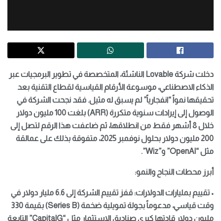
دخلت شركة Lovable الناشئة، المتخصصة في تطوير البرمجيات عبر
الذكاء الاصطناعي، موسوعة الأرقام القياسية لقطاع التقنية بعد
تحقيقها نمواً “انفجارياً” لم يسبق له مثيل. فقد نجحت الشركة في
الوصول إلى إيرادات سنوية متكررة (ARR) بلغت 100 مليون دولار
خلال 8 أشهر فقط من انطلاقها، ثم ضاعفت هذا الرقم لتصل إلى
200 مليون دولار بحلول نوفمبر 2025، متفوقة بذلك على عمالقة
مثل “OpenAI” و”Wiz”.
أبرز محطات النجاح والنمو:
• تقييم بمليارات الدولارات: قفز تقييم الشركة إلى 6.6 مليار دولار في
وقت قياسي، مدعوماً بجولة تمويلية ضخمة (Series B) بقيمة 330
مليون دولار قادتها كبرى صناديق الاستثمار مثل “CapitalG” التابعة