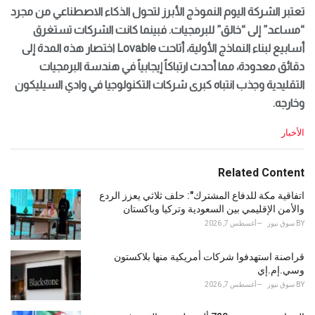
تعتبر الشركة اليوم النموذج الأبرز لتحول الذكاء الاصطناعي من مجرد
“مساعد” إلى “خالق” للبرمجيات. فبينما كانت الشركات تستغرق
أسابيع لبناء النماذج الأولية، أتاحت Lovable اختصار هذه المدة إلى
دقائق معدودة، مما أحدث ارتباكاً إيجابياً في هندسة البرمجيات
التقليدية وجذب انتباه كبرى شركات التكنولوجيا في وادي السيليكون
وخارجه.
C
الأخبار
a
t
e
Related Content
g
o
اتفاقية مكة للدفاع المشترك": حلف ثلاثي يعزز الردع
r
والأمن الإقليمي بين السعودية وتركيا وباكستان
i
BY
سوق نيوز
أغسطس 7, 2026
e
s
قراصنة استهدفوا شركات أمريكية منها بلاكستون
:
وسي.إم.إي
BY
سوق نيوز
أغسطس 7, 2026