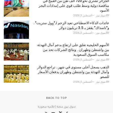
الجزائر تشتري نحو 720 ألف طن من القمح في
مناقصة دولية وسط طلب قوي على إمدادات البحر
الأسود
BY
سوق نيوز
أغسطس 5, 2026
عائدات الذكاء الاصطناعي تعيد الزخم لـ"وول ستريت"..
و"ناسداك" يقفز بـ 3.5 تريليون دولار
BY
سوق نيوز
أغسطس 5, 2026
الأسهم الخليجية تغلق على ارتفاع بدعم آمال التهدئة
بين واشنطن وطهران.. ونتائج الشركات تحد من
مكاسب السوق السعودية
BY
سوق نيوز
أغسطس 5, 2026
الذهب يسجل أعلى مستوى في شهر.. تراجع الدولار
وآمال التهدئة بين واشنطن وطهران يدفعان الأسعار
للصعو
BY
سوق نيوز
أغسطس 5, 2026
BACK TO TOP
سوق نيوز منصة إعلامية سعودية