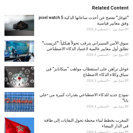
t
e
Related Content
g
o
"غوغل" تفصح عن أحدث ساعاتها الذكية pixel watch 5
r
وفق معايير قياسية
i
BY
سوق نيوز
أغسطس 6, 2026
e
s
سوق الأمن السيبراني يترقب تحولاً هيكلياً: "كريست"
:
تطلق أول معايير عالمية لاعتماد الذكاء الاصطناعي
BY
سوق نيوز
أغسطس 5, 2026
غوغل تراهن على استقطاب مواهب “ميكانايز” في
سباق وكلاء الذكاء الاصطناع
BY
سوق نيوز
أغسطس 5, 2026
نموذج جديد للذكاء الاصطناعي بقدرات كبيرة من •علي
بابا"
BY
سوق نيوز
أغسطس 4, 2026
المغرب يخطط لبناء محطة تحول النفايات إلى طاقة
في الدار البيضاء
BY
سوق نيوز
أغسطس 4, 2026