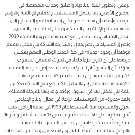
الرقمي، وتطوير البنية الإنتاجية، وإطلاق وحدات متخصصة في
المحتوى الأصيل، بما يشمل المسلسلات والأفلام الوثائقية والبرامج
النوعية. وأضاف أن هذه الخطوة تأتي استجابة للنمو المتسارع الذي
يشهده قطاع الإعلام في المملكة، وارتفاع الطلب على المحتوى
المحلي الاحترافي، بما يتماشى مع مستهدفات رؤية المملكة 2030.
وتطرق المسيند في تصريحه إلى مشاركة الشركة في منتدى الإعلام،
موضحاً أن وجود «جديرة» في هذا الحدث الوطني المهم يعكس
حرصها على أن تكون جزءاً فاعلاً في الحراك الإعلامي السعودي،
ومؤكداً أن المنتدى أتاح للشركة فرصة استعراض تجربتها الممتدة
لأكثر من ثلاثة عقود، إلى جانب بناء شراكات جديدة مع جهات
حكومية وخاصة. وقال إن «التفاعل الكبير مع جناح الشركة يعكس
الثقة التي تحظى بها في السوق، ويؤكد جاهزيتها للمرحلة المقبلة».
وتعد «جديرة» من المؤسسات الرائدة في مجال الإنتاج الإعلامي
المرئي والمسموع منذ تأسيسها عام 1989 في مدينة الرياض، حيث
أنجزت ما يزيد على 50 عملاً فنياً تنوعت بين 13 مسلسلاً تلفزيونياً، و16
عملاً إنتاجاً مشتركاً، إضافة إلى عدد من السهرات التلفزيونية
والبرامج. كما قدمت أعمالاً للتلفزيون السعودي وعدد من المحطات