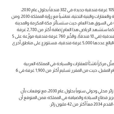
ومن المتوقع أن تشهد السوق السعودية افتتاح 105,500 غرفة فندقية جديدة في 382 فندقاً بحلول عام 2030،
وذلك في إطار خطة تطوير قطاعات السياحة والضيافة والعقارات والبنية التحتية، تماشياً مع رؤية المملكة 2030. ومن
اق نحو 18,150 غرفة فندقية (في 82 فندقاً) في السوق هذا العام، حيث ستستأثر مكة المكرمة والمدينة
المنورة بحوالي 40% من الغرف الجديدة في عام 2026. كما ستشهد الرياض هذا العام إضافة أكثر من 2,780 غرفة
فندقية جديدة (في 15 فندقاً)، وجدّة نحو 2,750 غرفة فندقية (في 18 فندقاً)، والخُبر 760 غرفة فندقية موزّعة على 5
فنادق. أما الغرف المتبقية المقرر إطلاقها عام 2026، والبالغ عددها 5,000 غرفة فندقية، فستتوزع على مناطق أخرى
ّل مركزاً ناشئاً للعقارات والسياحة في المملكة العربية
السعودية، على تعزيز عروضها الفندقية اعتباراً من العام المقبل، حيث من المقرر تسليم أكثر من 1,900 غرفة في 6
تهدف المملكة العربية السعودية إلى جذب 150 مليون زائر محلي ودولي سنوياً بحلول عام 2030، مع توقعات بأن
تعزيز قطاع السياحة والضيافة في المملكة؛ فمن المتوقع أن