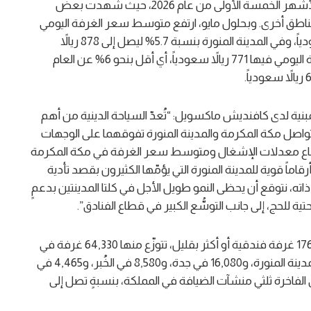
الغرفة اليومي بشكل كبير على مستوى المدن خلال الأشهر الخمسة الأولى من عام 2026، حيث شهدت بعض
ت مناطق أخرى. وبحلول مايو، ارتفع متوسط سعر الغرفة اليومي
في مكة المكرمة بنسبة 24% ليصل إلى 918 ريالاً سعودياً، وفي المدينة المنورة بنسبة 5.7% ليصل إلى 878 ريالاً
سعودياً. أما فنادق الرياض، فبلغ متوسط سعر الغرفة اليومي فيها 771 ريالاً سعودياً، أي أقل بنحو 6% عن العام
ية لدى كافنديش ماكسويل: “تُعدّ السياحة الدينية من أهم
واصل مكة المكرمة والمدينة المنورة تفوقهما على الوجهات
ارتفاع معدلات الإشغال ومتوسط سعر الغرفة في مكة المكرمة
ماً قوية للمدينة المنورة التي يؤمّها الكثيرون بقصد تأدية
ه، نتوقع أن يحظى النمو طويل الأجل في كلتا المدينتين بدعمٍ
ة للحج، إلى جانب التوسُّع الكبير في قطاع الفنادق”.
يبلغ إجمالي الغرف الفندقية في المملكة حالياً نحو 176,000 غرفة فندقية أو أكثر بقليل، تتوزّع منها 64,330 غرفة في
مكة المكرمة، و28,000 ألفاً في الرياض، و22,115 في المدينة المنورة، و16,080 في جدة، و8,580 في الخُبر، و4,465 في
ثل الفنادق الفاخرة ثلثي منشآت الضيافة في المملكة، بنسبةٍ تصل إلى