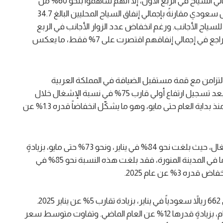
وفي حين اقتصرت نسبة الزوار الأجانب على خُمس إجمالي السياح في الربع الأول، إلا أنهم ساهموا بنحو 60% من
إجمالي الإنفاق السياحي، حيث بلغ إنفاقهم 48 مليار ريال سعودي مقارنةً بإجمالي إنفاق السياح المحليين البالغ 34.7
للسياح الأجانب. ورغم انخفاض عدد الزوار الأجانب في الربع
الأول بنسبة 13% مقارنةً بالعام الماضي، إلا أن نسبة التراجع في إجمالي إنفاقهم اقتصرت على 7% فقط، ما يعكس
تزامن مع قمة مستقبل الضيافة في المملكة العربية
السعودية، والمنعقدة في العاصمة الرياض حالياً – أنه بعد تسجيل ارتفاع أولي قارب 75% في نسبة الإشغال خلال
يناير الماضي، فقد انخفض مستوى الإشغال إلى 63% منذ بداية العام حتى مايو، وهو ما يشكّل انخفاضاً قدره 1.3% عن
وسجّلت فنادق مكة المكرمة معدلات أعلى من الإشغال، حيث بلغت نحو 84% في يناير، ونحو 73% حتى مايو، بزيادةٍ
قدرها 12% مقارنةً بالفترة نفسها من العام الماضي. أما في المدينة المنورة، فقد بلغت هذه النسبة نحو 85% في
على الصعيد الوطني، بلغ متوسط سعر الغرفة اليومي 662 ريالاً سعودياً في يناير، بزيادة تقارب 5% عن يناير 2025.
وبحلول مايو، وصل إلى 825 ريالاً سعودياً منذ بداية العام، بزيادةٍ قدرها 12% عن العام الماضي. وتفاوت متوسط سعر