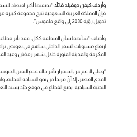
وأردف كيفن دوفيلد قائلاً
: “بصفتها أكبر اقتصاد للس
فإنّ المملكة العربية السعودية تتيح مجموعة كبيرة من 
تحويل رؤية 2030 إلى واقع ملموس”.
وأضاف: “شأنهما شأن المنطقة ككل، فقد تأثر قطاعا ا
ارتفاع مستويات السفر الداخلي ساهم في تعويض تراجع 
المكرمة والمدينة المنورة خلال شهر رمضان وعيد ال
“وعلى الرغم من استمرار تأثير حالة عدم اليقين الج
المدى القصير، إلا أنّ مزيجاً من نمو السياحة المحلية، و
التحتية السياحية، يضع القطاع في موقع جيّد يسند التعا