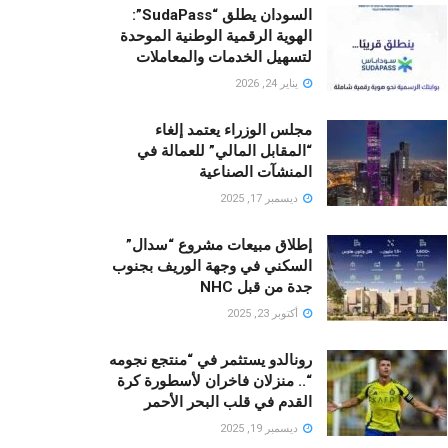
السودان يطلق “SudaPass”:
الهوية الرقمية الوطنية الموحدة
لتسهيل الخدمات والمعاملات
يناير 24, 2026
مجلس الوزراء يعتمد إلغاء
“المقابل المالي” للعمالة في
المنشآت الصناعية
ديسمبر 17, 2025
إطلاق مبيعات مشروع “سدال”
السكني في وجهة الوريف بجنوب
جدة من قبل NHC
أكتوبر 23, 2025
رونالدو يستثمر في “منتجع نجومه
“.. منزلان فاخران لأسطورة كرة
القدم في قلب البحر الأحمر
ديسمبر 19, 2025