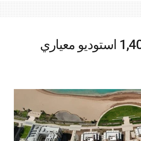
مجموعة أمانة تُسلِّم 1,404 استوديو معياري