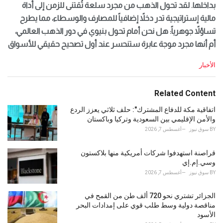
بداخلها. لقد تحول الذهب من مجرد سلعة تُقتنى للزمن إلى أداة
مالية إستراتيجية تدر دخلاً إضافياً للمصارف والوسطاء، مما يطرح
تساؤلاً جوهرياً: هل نحن أمام تحول بنيوي في دور الذهب العالمي،
أم أنها مجرد موجة عابرة ستنحسر عند أول تصحيح حقيقي للأسواق
C
الأخبار
a
t
e
Related Content
g
o
اتفاقية مكة للدفاع المشترك": حلف ثلاثي يعزز الردع
r
والأمن الإقليمي بين السعودية وتركيا وباكستان
i
BY
سوق نيوز
أغسطس 7, 2026
e
s
قراصنة استهدفوا شركات أمريكية منها بلاكستون
:
وسي.إم.إي
BY
سوق نيوز
أغسطس 7, 2026
الجزائر تشتري نحو 720 ألف طن من القمح في
مناقصة دولية وسط طلب قوي على إمدادات البحر
الأسود