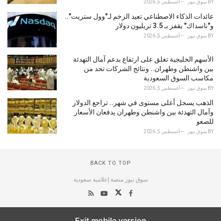
BY
سوق نيوز
أغسطس 5, 2026
عائدات الذكاء الاصطناعي تعيد الزخم لـ"وول ستريت"..
و"ناسداك" يقفز بـ 3.5 تريليون دولار
BY
سوق نيوز
أغسطس 5, 2026
الأسهم الخليجية تغلق على ارتفاع بدعم آمال التهدئة
بين واشنطن وطهران.. ونتائج الشركات تحد من
مكاسب السوق السعودية
BY
سوق نيوز
أغسطس 5, 2026
الذهب يسجل أعلى مستوى في شهر.. تراجع الدولار
وآمال التهدئة بين واشنطن وطهران يدفعان الأسعار
للصعو
BY
سوق نيوز
أغسطس 5, 2026
BACK TO TOP
سوق نيوز منصة إعلامية سعودية
Exit mobile version