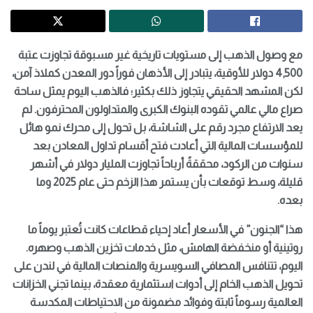
مع وصول الذهب إلى مستويات تاريخية غير مسبوقة تجاوزت عتبة
4,500 دولار للأوقية، يتبادر إلى الأذهان فوراً دور المعدن كملاذ آمن،
لكن المشهد الحقيقي يتجاوز ذلك بكثير؛ فالذهب اليوم يمثل ساحة
صراع مالي عالمي تقوده البنوك الكبرى والمتداولون المحترفون. لم
يعد الارتفاع مجرد رقم على الشاشة، بل تحول إلى محرك نمو هائل
للمؤسسات المالية التي أعادت فتح أقسام تداول المعادن بعد
سنوات من الركود، محققةً أرباحاً تجاوزت المليار دولار في أشهر
قليلة، وسط توقعات بأن يستمر هذا الزخم حتى عام 2025 وما
بعده.
هذا “الجنون” في الأسعار أعاد إحياء قطاعات كانت تُعتبر يوماً ما
روتينية أو منخفضة الهامش، مثل خدمات تخزين الذهب وصهره.
اليوم، تتنافس المصافي السويسرية والمنصات المالية في لندن على
تحويل الذهب الخام إلى أدوات استثمارية معقدة، بينما تجني الخزانات
العالمية رسوماً ثابتة وفوائد مضمونة من الاحتياطات المكدسة