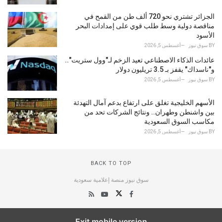
الجزائر تشتري نحو 720 ألف طن من القمح في
مناقصة دولية وسط طلب قوي على إمدادات البحر
الأسود
BY
سوق نيوز
أغسطس 5, 2026
عائدات الذكاء الاصطناعي تعيد الزخم لـ"وول ستريت"..
و"ناسداك" يقفز بـ 3.5 تريليون دولار
BY
سوق نيوز
أغسطس 5, 2026
الأسهم الخليجية تغلق على ارتفاع بدعم آمال التهدئة
بين واشنطن وطهران.. ونتائج الشركات تحد من
مكاسب السوق السعودية
BY
سوق نيوز
أغسطس 5, 2026
BACK TO TOP
سوق نيوز منصة إعلامية سعودية
Exit mobile version