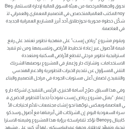
ندوق والجهةالمرخصة من هيئة السوق المالية لإدارة الاستثمار، وBe
noy المكتب العالميالمتخصص في التصميم المعماري والعمراني، لت
شكّل خطوة محورية نحوإطلاق أحد أبرز المشاريع العمرانية الجديدة
في العاصمة.
ويقوم مشروع “رياض إيست” على منهجية تطوير تعتمد على رفع
قيمة الأصول عبر إعادة تخطيط الأراضي وتقسيمها، ومن ثم تنفيذ
استراتيجية تطوير مرحلي لقطع الأراضي السكنية ومتعددة
الاستخدامات. وتشارك دار وإعمار في المشروع بوصفها الشريك
التقني المسؤول عن تقديم الخبرات التطويرية والدعم الهندسي
والتنفيذي لضمان أعلى مستويات الجودة في مراحل التصميم والبناء.
وفي هذا السياق، صرّح أسامة الخنيزي، الرئيس التنفيذي لشركة دار و
إعمار: “يمثل مشروع رياض إيست نموذجاً جديداً للتطوير الحضري ف
ي العاصمة،ويعكس توجّهنا نحو إنشاء مجتمعات تلائم احتياجات الأ
سرة السعودية اليوم. إن الشراكات التي أبرمناها مع أصول وسدكو
كابيتال وBenoy تؤكد ثقةراسخة برؤية هذا المشروع وقيمته الاسترا
تيجية، وتمهّد لإطلاق وجهة عمرانيةسيكون لها أثر كبير على مشهد