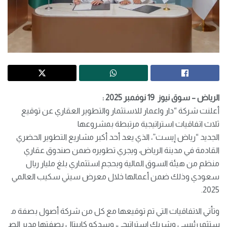
الرياض – سوق نيوز 19 نوفمبر 2025 :
أعلنت شركة “دار واعمار للاستثمار والتطوير العقاري عن توقيع
ثلاث اتفاقيات استراتيجية مرتبطة بمشروعها
الجديد “رياض إيست”، الذي يعد أحد أكبر مشاريع التطوير الحضري
القادمة في مدينة الرياض، ويجري تطويره ضمن صندوق عقاري
منظم من هيئة السوق المالية وبحجم استثماري بلغ مليار ريال
سعودي وذلك ضمن أعمالها خلال معرض سيتي سكيب العالمي
2025.
وتأتي الاتفاقيات التي تم توقيعها مع كل من شركة أصول بصفة م
ستثمررئيسي وشريك استراتيجي، وسدكو كابيتال بصفتها مدير الص