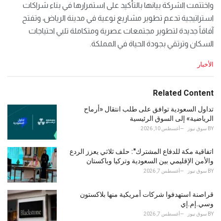
واختتمت الشركة بيانها بالتأكيد على استمرارها في بناء شراكات
استراتيجية تدعم تطوير مشاريع نوعية في مدينة الرياض، وتفتح
آفاقاً جديدة لتطوير مجتمعات عصرية ومتكاملة تلبي احتياجات
السكان وترتقي بجودة الحياة في المملكة.
C
الأخبار
a
t
e
Related Content
g
o
تداول السعودية توافق على طلب انتقال «أرماح
r
الرياضية» إلى السوق الرئيسية
i
BY
سوق نيوز
أغسطس 10, 2026
e
s
اتفاقية مكة للدفاع المشترك": حلف ثلاثي يعزز الردع
:
والأمن الإقليمي بين السعودية وتركيا وباكستان
BY
سوق نيوز
أغسطس 7, 2026
قراصنة استهدفوا شركات أمريكية منها بلاكستون
وسي.إم.إي
BY
سوق نيوز
أغسطس 7, 2026