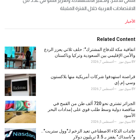
المالي للأسر، وتحفيز الاستهلاك، وتعزيز النمو في عدد من
الاقتصادات العربية خلال الفترة المقبلة
C
الأخبار
a
t
e
Related Content
g
o
اتفاقية مكة للدفاع المشترك": حلف ثلاثي يعزز الردع
r
والأمن الإقليمي بين السعودية وتركيا وباكستان
i
BY
سوق نيوز
أغسطس 7, 2026
e
s
قراصنة استهدفوا شركات أمريكية منها بلاكستون
:
وسي.إم.إي
BY
سوق نيوز
أغسطس 7, 2026
الجزائر تشتري نحو 720 ألف طن من القمح في
مناقصة دولية وسط طلب قوي على إمدادات البحر
الأسود
BY
سوق نيوز
أغسطس 5, 2026
عائدات الذكاء الاصطناعي تعيد الزخم لـ"وول ستريت"..
و"ناسداك" يقفز بـ 3.5 تريليون دولار