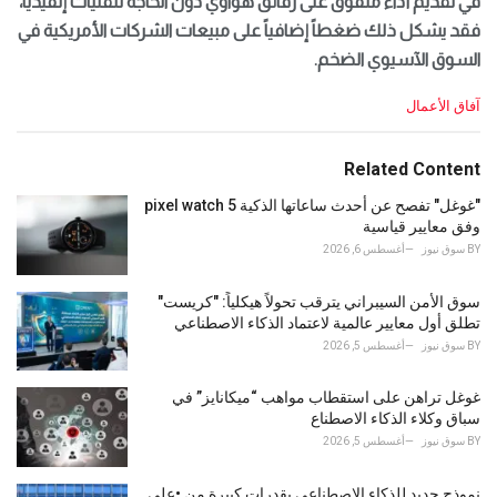
في تقديم أداء متفوق على رقائق هواوي دون الحاجة لتقنيات إنفيديا،
فقد يشكل ذلك ضغطاً إضافياً على مبيعات الشركات الأمريكية في
السوق الآسيوي الضخم.
C
آفاق الأعمال
a
t
e
Related Content
g
o
"غوغل" تفصح عن أحدث ساعاتها الذكية pixel watch 5
r
وفق معايير قياسية
i
BY
سوق نيوز
أغسطس 6, 2026
e
s
سوق الأمن السيبراني يترقب تحولاً هيكلياً: "كريست"
:
تطلق أول معايير عالمية لاعتماد الذكاء الاصطناعي
BY
سوق نيوز
أغسطس 5, 2026
غوغل تراهن على استقطاب مواهب “ميكانايز” في
سباق وكلاء الذكاء الاصطناع
BY
سوق نيوز
أغسطس 5, 2026
نموذج جديد للذكاء الاصطناعي بقدرات كبيرة من •علي