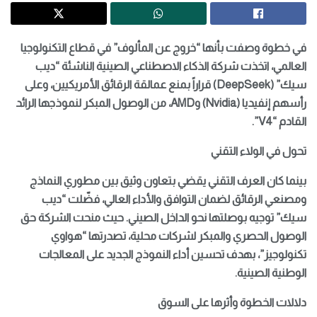
في خطوة وصفت بأنها “خروج عن المألوف” في قطاع التكنولوجيا
العالمي، اتخذت شركة الذكاء الاصطناعي الصينية الناشئة “ديب
سيك” (DeepSeek) قراراً بمنع عمالقة الرقائق الأمريكيين، وعلى
رأسهم إنفيديا (Nvidia) وAMD، من الوصول المبكر لنموذجها الرائد
القادم “V4”.
تحول في الولاء التقني
بينما كان العرف التقني يقضي بتعاون وثيق بين مطوري النماذج
ومصنعي الرقائق لضمان التوافق والأداء العالي، فضّلت “ديب
سيك” توجيه بوصلتها نحو الداخل الصيني. حيث منحت الشركة حق
الوصول الحصري والمبكر لشركات محلية، تصدرتها “هواوي
تكنولوجيز”، بهدف تحسين أداء النموذج الجديد على المعالجات
الوطنية الصينية.
دلالات الخطوة وأثرها على السوق