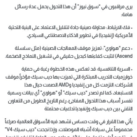
يرى مراقبون في “سوق نيوز” أن هذا التحول يحمل عدة رسائل
هامة:
• فك الارتباط: محاولة صينية جادة لتقليل الاعتماد على البنية التحتية
الأمريكية (إنفيديا) في تطوير الذكاء الاصطناعي السيادي.
• دعم “هواوي”: تعزيز موقف المعالجات الصينية (مثل سلسلة
Ascend) لتثبت كفاءتها كبديل حقيقي في تشغيل النماذج الضخمة.
• السرية التنافسية: قد تعكس هذه الخطوة رغبة في حماية
خوارزميات التدريب المبتكرة التي تميزت بها ديب سيك مؤخراً.موقف
الشركات: التزمت كل من إنفيديا وAMD الصمت حيال هذا
الاستبعاد، كما لم تصدر “ديب سيك” أو “هواوي” أي بيانات رسمية
تفسر أسباب هذا التحول المفاجئ، رغم التاريخ الطويل من التعاون
التقني بين ديب سيك وإنفيديا.
تداعيات محتملة
يأتي هذا القرار في وقت حساس تشهد فيه الأسواق العالمية صراعاً
محمموماً على سيادة أشباه الموصلات. وإذا نجحت “ديب سيك V4”