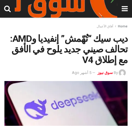
Home
آفاق الأعمال
ديب سيك “تُهّمش” إنفيديا وAMD:
تحالف صيني جديد يلوح في الأفق
مع إطلاق V4
By
سوق نيوز
5 أشهر Ago