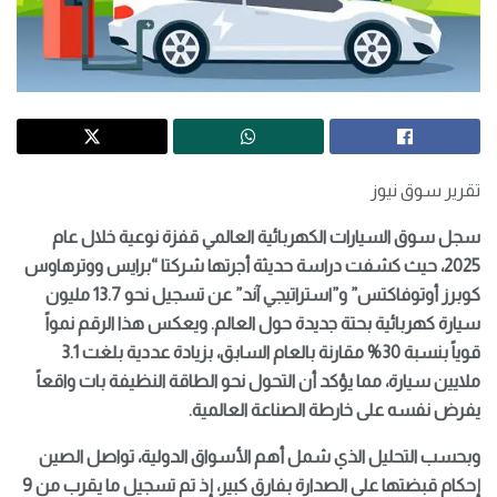
تقرير سوق نيوز
سجل سوق السيارات الكهربائية العالمي قفزة نوعية خلال عام
2025، حيث كشفت دراسة حديثة أجرتها شركتا “برايس ووترهاوس
كوبرز أوتوفاكتس” و”استراتيجي آند” عن تسجيل نحو 13.7 مليون
سيارة كهربائية بحتة جديدة حول العالم. ويعكس هذا الرقم نمواً
قوياً بنسبة 30% مقارنة بالعام السابق، بزيادة عددية بلغت 3.1
ملايين سيارة، مما يؤكد أن التحول نحو الطاقة النظيفة بات واقعاً
يفرض نفسه على خارطة الصناعة العالمية.
وبحسب التحليل الذي شمل أهم الأسواق الدولية، تواصل الصين
إحكام قبضتها على الصدارة بفارق كبير، إذ تم تسجيل ما يقرب من 9