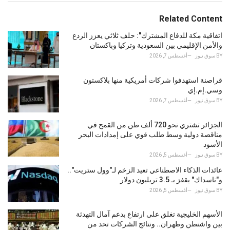
t
e
Related Content
g
o
اتفاقية مكة للدفاع المشترك": حلف ثلاثي يعزز الردع
r
والأمن الإقليمي بين السعودية وتركيا وباكستان
i
BY
سوق نيوز
أغسطس 7, 2026
e
s
قراصنة استهدفوا شركات أمريكية منها بلاكستون
:
وسي.إم.إي
BY
سوق نيوز
أغسطس 7, 2026
الجزائر تشتري نحو 720 ألف طن من القمح في
مناقصة دولية وسط طلب قوي على إمدادات البحر
الأسود
BY
سوق نيوز
أغسطس 5, 2026
عائدات الذكاء الاصطناعي تعيد الزخم لـ"وول ستريت"..
و"ناسداك" يقفز بـ 3.5 تريليون دولار
BY
سوق نيوز
أغسطس 5, 2026
الأسهم الخليجية تغلق على ارتفاع بدعم آمال التهدئة
بين واشنطن وطهران.. ونتائج الشركات تحد من