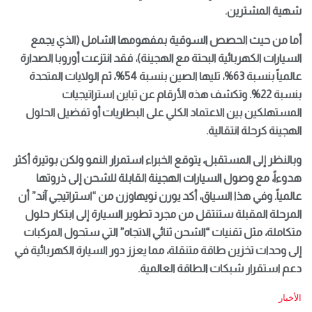
شهية المشترين.
أما من حيث الحصص السوقية بمفهومها الشامل (الذي يجمع
السيارات الكهربائية البحتة مع الهجينة)، فقد انتزعت أوروبا الصدارة
عالمياً بنسبة 63%، تليها الصين بنسبة 54%، ثم الولايات المتحدة
بنسبة 22%. وتكشف هذه الأرقام عن تباين استراتيجيات
المستهلكين بين الاعتماد الكلي على البطاريات أو تفضيل الحلول
الهجينة كرحلة انتقالية.
وبالنظر إلى المستقبل، يتوقع الخبراء استمرار النمو ولكن بوتيرة أكثر
هدوءاً، مع وصول السيارات الهجينة القابلة للشحن إلى ذروتها
عالمياً. وفي هذا السياق، أكد يورن نويهاوزن من “استراتيجي آند” أن
المرحلة المقبلة ستنتقل من مجرد تطوير السيارة إلى ابتكار حلول
متكاملة، مثل تقنيات “الشحن ثنائي الاتجاه” التي ستحول المركبات
إلى وحدات تخزين طاقة متنقلة، مما يعزز دور السيارة الكهربائية في
دعم استقرار شبكات الطاقة العالمية.
C
الأخبار
a