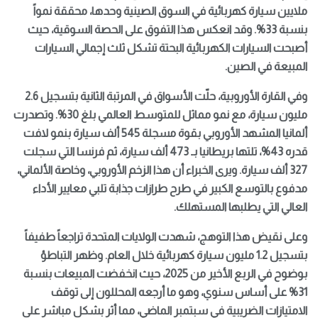
ملايين سيارة كهربائية في السوق الصينية وحدها، محققة نمواً
بنسبة 33%. وقد انعكس هذا التفوق على الحصة السوقية، حيث
أصبحت السيارات الكهربائية البحتة تشكل ثلث إجمالي السيارات
المبيعة في الصين.
وفي القارة الأوروبية، حلّت الأسواق في المرتبة الثانية بتسجيل 2.6
مليون سيارة، مع نمو مماثل للمتوسط العالمي بلغ 30%. وتصدرت
ألمانيا المشهد الأوروبي بقوة مسجلة 545 ألف سيارة بنمو لافت
قدره 43%، تلتها بريطانيا بـ 473 ألف سيارة، ثم فرنسا التي سجلت
327 ألف سيارة. ويرى الخبراء أن هذا الزخم الأوروبي، وخاصة الألماني،
مدفوع بالتوسع الكبير في طرح طرازات جذابة تلبي معايير الأداء
العالي التي يطلبها المستهلك.
وعلى نقيض هذا التوهج، شهدت الولايات المتحدة تراجعاً طفيفاً
بتسجيل 1.2 مليون سيارة كهربائية خلال العام. وظهر التباطؤ
بوضوح في الربع الأخير من 2025، حيث انخفضت المبيعات بنسبة
31% على أساس سنوي، وهو ما أرجعه المحللون إلى توقف
الامتيازات الضريبية في سبتمبر الماضي، مما أثر بشكل مباشر على