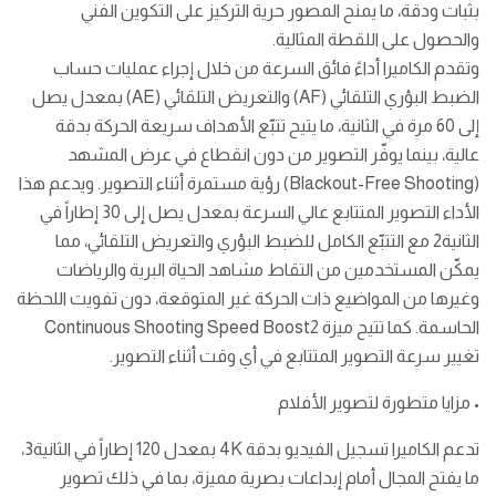
بثبات ودقة، ما يمنح المصور حرية التركيز على التكوين الفني
والحصول على اللقطة المثالية.
وتقدم الكاميرا أداءً فائق السرعة من خلال إجراء عمليات حساب
الضبط البؤري التلقائي (AF) والتعريض التلقائي (AE) بمعدل يصل
إلى 60 مرة في الثانية، ما يتيح تتبّع الأهداف سريعة الحركة بدقة
عالية، بينما يوفّر التصوير من دون انقطاع في عرض المشهد
(Blackout-Free Shooting) رؤية مستمرة أثناء التصوير. ويدعم هذا
الأداء التصوير المتتابع عالي السرعة بمعدل يصل إلى 30 إطاراً في
الثانية2 مع التتبّع الكامل للضبط البؤري والتعريض التلقائي، مما
يمكّن المستخدمين من التقاط مشاهد الحياة البرية والرياضات
وغيرها من المواضيع ذات الحركة غير المتوقعة، دون تفويت اللحظة
الحاسمة. كما تتيح ميزة Continuous Shooting Speed Boost2
تغيير سرعة التصوير المتتابع في أي وقت أثناء التصوير.
•⁠ ⁠مزايا متطورة لتصوير الأفلام
تدعم الكاميرا تسجيل الفيديو بدقة 4K بمعدل 120 إطاراً في الثانية3،
ما يفتح المجال أمام إبداعات بصرية مميزة، بما في ذلك تصوير