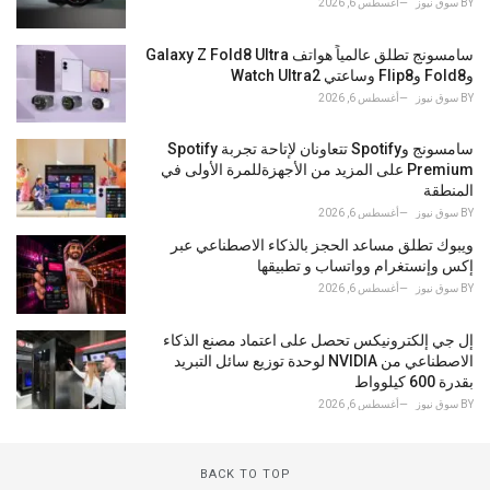
BY
سوق نيوز
أغسطس 6, 2026
سامسونج تطلق عالمياً هواتف Galaxy Z Fold8 Ultra
وFold8 وFlip8 وساعتي Watch Ultra2
BY
سوق نيوز
أغسطس 6, 2026
سامسونج وSpotify تتعاونان لإتاحة تجربة Spotify
Premium على المزيد من الأجهزةللمرة الأولى في
المنطقة
BY
سوق نيوز
أغسطس 6, 2026
ويبوك تطلق مساعد الحجز بالذكاء الاصطناعي عبر
إكس وإنستغرام وواتساب و تطبيقها
BY
سوق نيوز
أغسطس 6, 2026
إل جي إلكترونيكس تحصل على اعتماد مصنع الذكاء
الاصطناعي من NVIDIA لوحدة توزيع سائل التبريد
بقدرة 600 كيلوواط
BY
سوق نيوز
أغسطس 6, 2026
BACK TO TOP