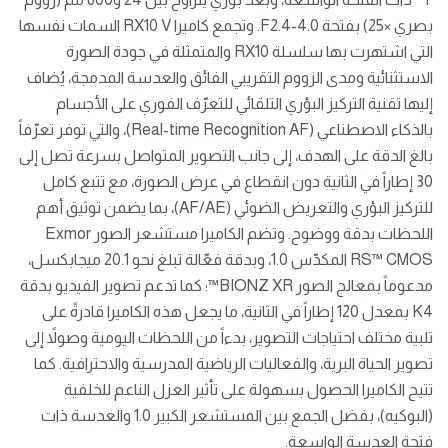
بصري ×25) بفتحة F2.4-4.0. وتجمع كاميرا RX10 V السمات نفسها
التي اشتهرت بها سلسلة RX10 والمتمثلة في جودة الصورة
الاستثنائية ومدى الزووم التقريبي الفائق والعدسة المدمجة، يُضاف
إليها تقنية التركيز البؤري التلقائي للتعرّف الفوري على الأجسام
بالذكاء الاصطناعي (Real-time Recognition AF)، والتي توفر تعرّفاً
بالغ الدقة على الهدف، إلى جانب التصوير المتواصل بسرعة تصل إلى
30 إطاراً في الثانية دون انقطاع في عرض الصورة، مع تتبع كامل
للتركيز البؤري والتعريض الضوئي (AF/AE)، بما يضمن توثيق أهم
اللحظات بدقة ووضوح. وتضم الكاميرا مستشعر الصور Exmor
RS™️ CMOS المكدّس 1.0، وبدقة فعّالة تبلغ نحو 20.1 ميجابكسل،
مدعوماً بمعالج الصور BIONZ XR™️؛ كما تدعم تصوير الفيديو بدقة
K4 بمعدل 120 إطاراً في الثانية، ما يجعل هذه الكاميرا قادرةً على
تلبية مختلف احتياجات التصوير، بدءاً من اللحظات اليومية وصولاً إلى
تصوير الحياة البرية، والفعاليات الرياضية المدرسية والاحترافية. كما
تتيح الكاميرا الحصول بسهولة على تأثير العزل الناعم للخلفية
(البوكيه)، بفضل الجمع بين المستشعر الكبير 1.0 والعدسة ذات
فتحة العدسة الواسعة.