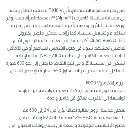
ومن ناحية سهولة الاستخدام، تأتي RX10 V بتصميمٍ مطوّر يستند
إلى فلسفة سلسلة كاميرات α™️ (Alpha™️) عديمة المرآة، حيث يوفر
توزيعاً محسّناً للأزرار وتصميماً مريحاً لقبضة اليد، بما يضمن تجربة
استخدام وتشغيل سلسة. كما زُوّدت بمعيّن منظر إلكتروني
Quad-VGA OLED أكبر حجماً، يتيح معاينة فائقة الوضوح لأدق
تفاصيل المشهد، سواء في ضوء الشمس الساطع أو في الأماكن
الداخلية. وتعتمد الكاميرا على بطارية NP-FZ100 القابلة لإعادة
الشحن من سلسلة Z، والتي تتيح التقاط ما يصل إلى نحو 630 صورة
ثابتة لكل عملية شحن، بزيادة تتجاوز 50% مقارنةً بالإصدار السابق.
أبرز مزايا كاميراRX10 V
•⁠ ⁠جودة تصوير استثنائية وإمكانات تعبيرية واسعة، من الزاوية
الواسعة إلى التقريب الفائق في كاميرا واحدة
تغطي عدسة الزوم العالية نطاقاً بؤرياً من 24 إلى 600 مم
(ZEISS®️ Vario-Sonnar T* بفتحة F2.4-4.0 ومثبّت بصري
للصورة)، لتناسب مجموعة واسعة من سيناريوهات التصوير، من