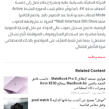
الحركة البطيئة بانسيابية عالية وبقدرة إبطاء تصل إلى خمسة
أضعاف بدقة 4K. كما يوفّر نظام تثبيت الصورة النشط Active
Mode لقطات فيديو ثابتة عند التصوير باليد. وتضم الكاميرا
منفذMulti Interface (MI) Shoe™️ المزود بدعم واجهة الصوت
الرقمية، ما يتيح تسجيل صوت عالي الجودة عبر نقل الإشارة الصوتية
رقمياً مباشرة عند استخدام الميكروفونات المتوافقة (تُباع بشكل
منفصل). بينما تتيح تقنية التعرّف على المواضيع بالذكاء الاصطناعي
ميزة التأطير التلقائي
C
سمعة وعلامة
a
t
e
Related Content
g
o
هواوي تستعد لإطلاق MateBook Pro S.. حاسب فائق
r
الخفة ينافس MacBook Air بمعالج Kirin XE90
i
وميزات ذكاء اصطناعي
e
BY
سوق نيوز
أغسطس 6, 2026
s
"غوغل" تفصح عن أحدث ساعاتها الذكية pixel watch 5
:
وفق معايير قياسية