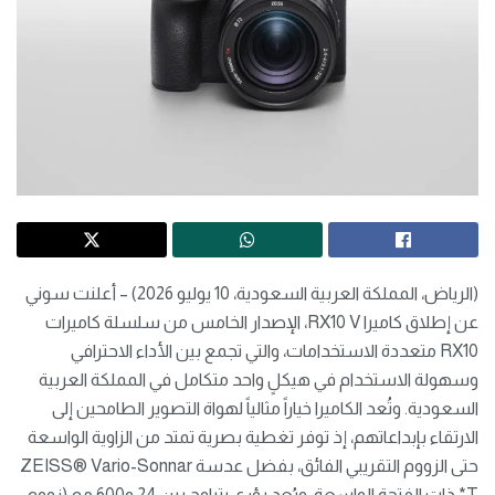
(الرياض، المملكة العربية السعودية، 10 يوليو 2026) – أعلنت سوني
عن إطلاق كاميرا RX10 V، الإصدار الخامس من سلسلة كاميرات
RX10 متعددة الاستخدامات، والتي تجمع بين الأداء الاحترافي
وسهولة الاستخدام في هيكلٍ واحد متكامل في المملكة العربية
السعودية. وتُعد الكاميرا خياراً مثالياً لهواة التصوير الطامحين إلى
الارتقاء بإبداعاتهم، إذ توفر تغطية بصرية تمتد من الزاوية الواسعة
حتى الزووم التقريبي الفائق، بفضل عدسة ZEISS®️ Vario-Sonnar
T* ذات الفتحة الواسعة، وبُعد بؤري يتراوح بين 24 و600 مم (زووم