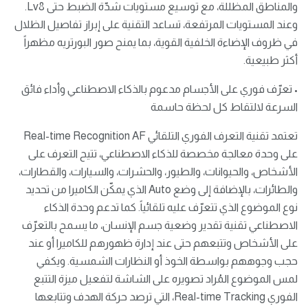
والمناطق المظللة، مع توسيع مستويات شدّة الضبط حتى Lv8.
وعند المستويات المرتفعة، تساعد التقنية على إبراز تفاصيل الظلال
في ظروف الإضاءة الخلفية القوية، بما يمنح صور البورتريه مظهراً
أكثر طبيعية.
•⁠ ⁠تعرّف فوري على الأجسام مدعوم بالذكاء الاصطناعي وأداء فائق
السرعة لالتقاط كل لحظة حاسمة
تعتمد تقنية التعرف الفوري التلقائي Real-time Recognition AF
على وحدة معالجة مخصصة للذكاء الاصطناعي، تتيح التعرف على
الأشخاص، والحيوانات، والطيور، والحشرات، والسيارات، والقطارات،
والطائرات، بالإضافة إلى وضع Auto الذي يمكّن الكاميرا من تحديد
نوع الموضوع الذي تتعرّف عليه تلقائياً. كما تدعم وحدة الذكاء
الاصطناعي تقنية تقدير وضعية جسم الإنسان، ما يسمح بالتعرّف
على الأشخاص وتتبعهم حتى عند إدارة ظهورهم للكاميرا أو عند
حجب وجوههم بواسطة الخوذ أو النظارات الشمسية. ويكفي
لمس الموضوع المُراد تصويره على الشاشة لتفعيل ميزة التتبع
الفوري Real-time Tracking، التي ترصد حركة الهدف وتتابعها