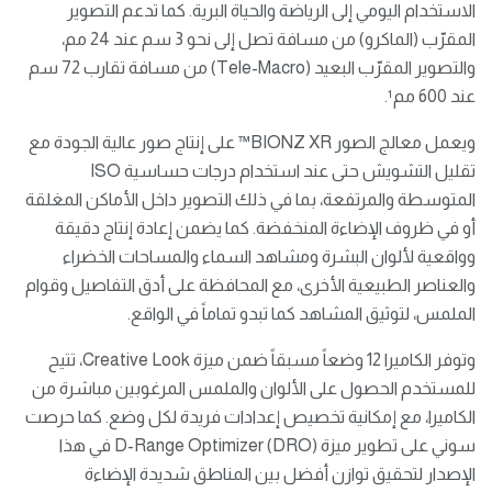
الاستخدام اليومي إلى الرياضة والحياة البرية. كما تدعم التصوير
المقرّب (الماكرو) من مسافة تصل إلى نحو 3 سم عند 24 مم،
والتصوير المقرّب البعيد (Tele-Macro) من مسافة تقارب 72 سم
عند 600 مم¹.
ويعمل معالج الصور BIONZ XR™️ على إنتاج صور عالية الجودة مع
تقليل التشويش حتى عند استخدام درجات حساسية ISO
المتوسطة والمرتفعة، بما في ذلك التصوير داخل الأماكن المغلقة
أو في ظروف الإضاءة المنخفضة. كما يضمن إعادة إنتاج دقيقة
وواقعية لألوان البشرة ومشاهد السماء والمساحات الخضراء
والعناصر الطبيعية الأخرى، مع المحافظة على أدق التفاصيل وقوام
الملمس، لتوثيق المشاهد كما تبدو تماماً في الواقع.
وتوفر الكاميرا 12 وضعاً مسبقاً ضمن ميزة Creative Look، تتيح
للمستخدم الحصول على الألوان والملمس المرغوبين مباشرة من
الكاميرا، مع إمكانية تخصيص إعدادات فريدة لكل وضع. كما حرصت
سوني على تطوير ميزة D-Range Optimizer (DRO) في هذا
الإصدار لتحقيق توازن أفضل بين المناطق شديدة الإضاءة