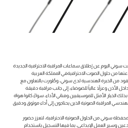
لمملكة العربية السعودية؛ 8 يوليو 2026– أعلنت سوني اليوم عن إطلاق سماعات المراقبة الاحترافية الجديدة
فة إلى مجموعتها من حلول الصوت الاحترافيةفي المملكة العربية
قود من الخبرة الهندسية لدى سوني، وطُورت بالتعاون مع
 داخل الأذن وعزلاً عالياً للضوضاء، إلى جانب مراقبة دقيقة
 الخيار الأمثل للموسيقيين وفناني الأداء، سواءً كانوا هواة
هندسي المراقبة الصوتية الذين يحتاجون إلى أداء موثوق ودقيق
يرة التي تُكمل محفظة سوني من الحلول الصوتية الاحترافية، لتعزز حضور
عين وسير العمل الإبداعي، بما فيها التسجيل باستخدام