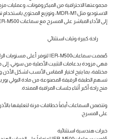
مجموعتها الاحترافية من الميكروفونات، وعمليات مزج
إلى الأداء المباشر على المسرح مع سماعات IER-M500 الجديدة بأعلى مستويات الاحترافية وبسعر مناسب.
‎صُممت سماعاتIER-M500 لتوفر أ
فهي مزودة بدعامات التثبيت الأصلية من سوني، إلى جا
مختلفة، بما يتيح اختيار المقاس الأنسب لشكل الأذن
تسهم الطبقة الرقيقة المصنوعة من مادة البولي يوريثا
منح راحة أكبر أثناء جلسات المراقبة الممتدة.
‎وتتضمن السماعات أيضاً خطافات مرنة لتعليقها بالأذن 
على المسرح.
طُورت سماعاتIER-M500 اعتماداً ع