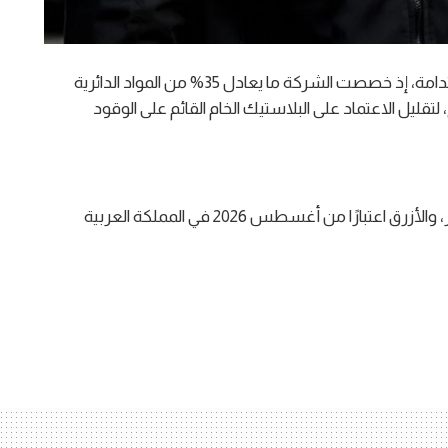
تجسد سماعاتIER-M500 التزام سوني الراسخ بالاستدامة، إذ خصصت الشركة ما يعادل 35% من المواد الدائرية
تقليل الاعتماد على البلاستيك الخام القائم على الوقود
سيتوفر IER-M500 باللون الشفاف، والأسود، والأحمر، والأزرق اعتبارًا من أغسطس 2026 في المملكة العربية