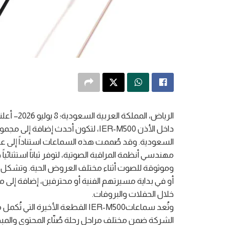
الرياض، ا
داخل الأذن IER-M500، لتكون أحدث إضا
السعودية. وقد صُممت هذه السماعات استناداً إلى ع
مهندسي أنظمة المراقبة الصوتية، لتوفر ثباتاً استثنائياً
وموثوقة للصوت أثناء مختلف العروض الحية. وتشكل بذلك
أو في بداية مسيرتهم الفنية أو محترفين، إضافة إلى م
خلال الحفلات والبروفات.
وتُعد سماعاتIER-M500 القطعة الأخ
الشركة ضمن مختلف مراحل رحلة صُنّاع المحتوى والمبد