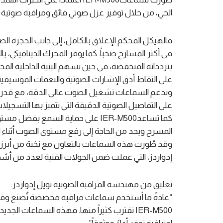
الحي، من خلال توفير عزل صوتي فائق ومراقبة صوتية 
‎فالهيكل المحكم الإغلاق بالكامل، إلى جانب الحجرة ال
في أكثر المسارح صخباً. كما يوفر المحرك الديناميكي، با
بتردداته المنخفضة، في حين تسهم البنية الداخلية المحسّ
على التقاط أدق الإشارات الصوتية والنغمات الموسيقية أث
وتدعم السماعات تشغيل الصوت عالي الدقة، مع قدرة ع
على التفاصيل الصوتية الدقيقة التي تتميز بها التسجيلات
كما تساعدIER-M500 على حماية السمع 
المسرح ويحد من الحاجة إلى رفع مستوى الصوت أثناء ال
وقد طُورت هذه السماعات بالتعاون مع نخبة من أبرز 
إدواردز، التي عملت ضمن الجولات الفنية لعدد من أشهر 
“عادةً ما أستخدم سماعات مراقبة مخصصة تُصنع وفق
IER-M500 تقترب كثيراً منها. فهذه السماعات ا