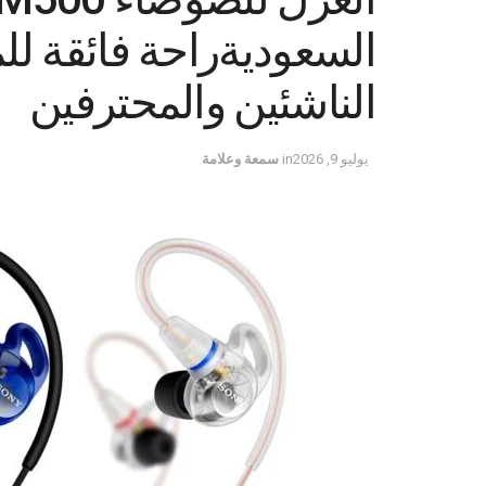
السعوديةراحة فائقة لل
الناشئين والمحترفين
يوليو 9, 2026
in
سمعة وعلامة