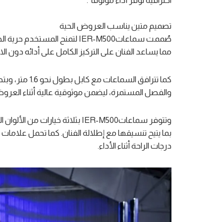
احترافية توفر أداءً موثوقاً”.
تصميم متين يناسب العروض الحية
صُممت سماعاتIER-M500 لتمنح الم
مما يساعد الفنان على التركيز الكامل على أدائه دون ا
‎كما تترافق ال
والفصل المستمرة، ليضمن موثوقية عالية أثناء العروض 
‎وتتوفر سماعاتIER-M500 بثلاثة خي
بما يتيح تنسيقها مع إطلالة الفنان. كما تحمل علامات
درجات الراحة أثناء الأداء.