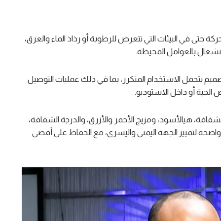
ستخدم حرية الحركة حتى في البيئات التي تتعرض للرطوبة أو رذاذ الماء والعرق،
لانشغال بالعوامل المحيطة.
سماعات مع كابل بطول نحو 1.6 متر، وبتصميم يتحمل الاستخدام المتكرر، بما في ذلك عمليات التوصيل
الحية أو داخل الاستوديو.
ارات من الألوان الشفافة، هيالأسود، ومزيج الأحمر والأزرق، والدرجة الشفافة،
 واضحة لتمييز الجهة اليمنى واليسرى، مع الحفاظ على أقصى