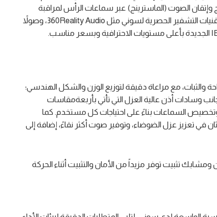
 وإتقان الصوت (الماسترينج) عبر سماعات الرأس لمراقبة
الاستوديو مثل MDR-M1، وتوزيع المحتوى باستخدام تقنيات التشفير الحصرية لسوني مثل 360Reality Audio، وصولاً
على مستويات الراحة والثبات، مع مراعاة دقيقة لتوزيع الوزن والشكل الهندسي؛
نب وسادات أذن عالية العزل التي تأتي بأربعةمقاسات
 وتخصيص السماعات بناءً على احتياجات كل مستخدم. كما
ن في تعزيز عزل الضوضاء، وتوفير صوت أكثر نقاءً، إضافة إلى
ومشابك تثبيت توفر مزيداً من الأمان والتثبيت أثناء الحركة
لى الخبرات الهندسية الواسعة لدى سوني، لتلبي المتطلبات الدقيقة لبيئات الأداء