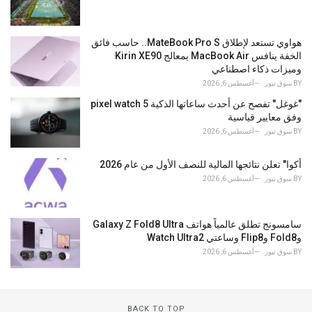
هواوي تستعد لإطلاق MateBook Pro S.. حاسب فائق
الخفة ينافس MacBook Air بمعالج Kirin XE90
وميزات ذكاء اصطناعي
BY
سوق نيوز
أغسطس 6, 2026
"غوغل" تفصح عن أحدث ساعاتها الذكية pixel watch 5
وفق معايير قياسية
BY
سوق نيوز
أغسطس 6, 2026
أكوا" تعلن نتائجها المالية للنصف الأول من عام 2026
BY
سوق نيوز
أغسطس 6, 2026
سامسونج تطلق عالمياً هواتف Galaxy Z Fold8 Ultra
وFold8 وFlip8 وساعتي Watch Ultra2
BY
سوق نيوز
أغسطس 6, 2026
BACK TO TOP