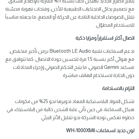
يتميز الطراز الجديد بهيكل أخف بنسبة 11% مقارنة بالإصدار السابق،
مع تصميم يحاكي الانحناءات الطبيعية للأذن، وفتحات تهوية محسّنة
تقلل الضوضاء الداخلية الناتجة عن الحركة أو المضغ، ما يجعله مناسباً
للاستخدام المطوّل.
اتصال أكثر استقراراً ومزايا ذكية
تدعم السماعات تقنية Bluetooth LE Audio بزمن تأخير منخفض،
مع هوائي أكبر بنسبة 1.5 مرة لتحسين جودة الاتصال. كما تتوافق مع
مساعد Gemini الصوتي، ما يتيح التحكم الصوتي وإجراء المحادثات
دون الحاجة لاستخدام الهاتف مباشرة.
التزام بالاستدامة
تشكل المواد البلاستيكية المعاد تدويرها نحو 25% من مكونات
هيكل السماعة، في حين تأتي علبة الشحن خالية من البلاستيك، في
خطوة تعكس توجه الشركة نحو تقليل الأثر البيئي.
لون جديد لسماعات WH-1000XM6