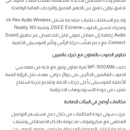
تسهم وحدة التشغيل الجديدة، المصممة بغشاء متعدد المواد، في
تحقيق توازن دقيق بين الجهير العميق والترددات العالية الواضحة.
وتدعم السماعات تقنيات متقدمة تشمل Hi-Res Audio Wireless،
ومحرك تحسين الصوت DSEE Extreme، وتقنية 360 Reality
Audio، إضافة إلى معادل صوتي قابل للتخصيص عبر تطبيق Sound
Connect، مع دعم تعقّب حركة الرأس وتأثير الموسيقى الخلفية.
تطوير الصوت بالتعاون مع خبراء عالميين
جاءت WF-1000XM6 ثمرة تعاون وثيق مع نخبة من مهندسي
الصوت العالميين الحائزين على جوائز جرامي، بهدف نقل الرؤية الفنية
الأصلية للموسيقى بأعلى درجات الدقة، وتقديم تجربة استماع
تقترب من جودة الاستوديوهات الاحترافية.
مكالمات أوضح في البيئات الصاخبة
عززت سوني جودة المكالمات من خلال دمج مستشعر التوصيل
العظمي مع ميكروفونات مدعومة بالذكاء الاصطناعي وتقنيات
متقدمة لتقليل الضوضاء المحيطة، ما يضمن وضوح الصوت حتى