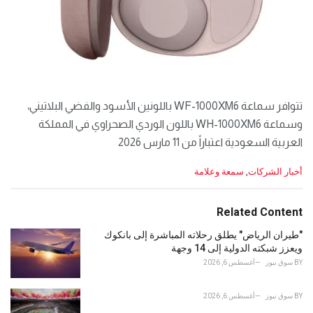
تتوافر سماعة WF-1000XM6 باللونين الأسود والفضي البلاتيني،
وسماعة WH-1000XM6 باللون الوردي الصحراوي في المملكة
العربية السعودية اعتباراً من 11 مارس 2026
C
أخبار الشركات
,
سمعة وعلامة
a
t
e
Related Content
g
o
"طيران الرياض" يطلق رحلاته المباشرة إلى بانكوك
r
ويعزز شبكته الدولية إلى 14 وجهة
i
BY
سوق نيوز
أغسطس 6, 2026
e
s
:
BY
سوق نيوز
أغسطس 6, 2026