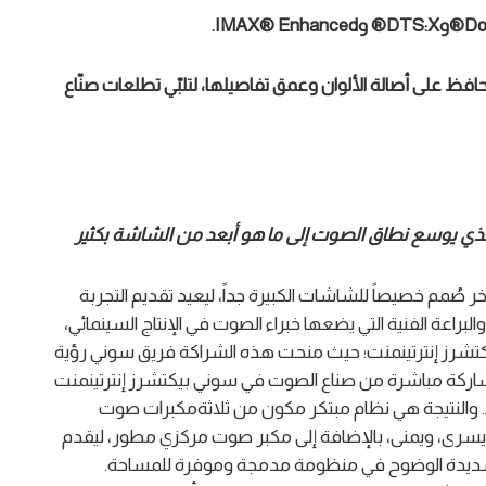
Do
و
DTS:X®
و
IMAX® Enhanced
.
حافظ على
أصالة الألوان وعمق تفاصيلها
،
لتلبّي تطلعات
صن
ّا
ع
 الذي يوسع نطاق الصوت إلى ما هو أبعد من الشاشة بكثير
ُمم خصيصاً للشاشات الكبيرة جداً، ليعيد تقديم التجربة
براعة الفنية التي يضعها خبراء الصوت في الإنتاج السينمائي،
 شركة سوني بيكتشرز إنترتينمنت؛ حيث منحت هذه الشراكة فريق سوني رؤية
شاركة مباشرة من صناع الصوت في سوني بيكتشرز إنترتينمنت
 والنتيجة هي نظام مبتكر مكون من ثلاثةمكبرات صوت
رى، ويمنى، بالإضافة إلى مكبر صوت مركزي مطور، ليقدم
ية شديدة الوضوح في منظومة مدمجة وموفرة للمساحة.