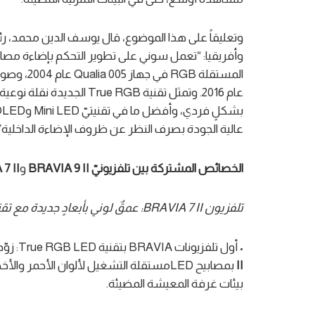
وتعليقاً على هذا الموضوع، قال يوسف الدين محمد،
عالية الجودة بصرف النظر عن ظروف الإضاءة الداخلية”
الخصائص المشتركة بين
تلفزيونيّ
BRAVIA 9 II
و
7 II
A
تلفزيون
BRAVIA 7 II
: عمقٌ لوني بأبعادٍ جديدة مع
تقن
• أول تلفزيونات BRAVIA بتقنية True RGB LED:
زوّ
II
بمصابيح LEDمستقلة التشغيل لألوان الأحمر وا
بيئات غرفة المعيشة المضيئة.