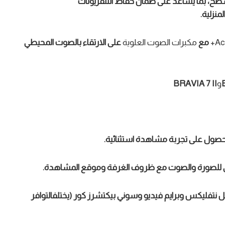
ح، بما يساعد على ضمان حفاظ التلفزيونات
منزلية
.
Ac
مع
مكبرات الصوت العلوية
على الارتقاء بالصوت المحيطي
و
7 II
BRAVIA
صول على تجربة مشاهدة استثنائية.
ي للصورة والصوت
مع
ظروف الغرفة وموقع المشاهدة
.
ل
نتفل
ي
كس
وبرايم فيديو وسوني بيكتشرز كور (
يختلف
التوافر