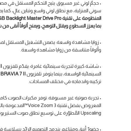
سوني المنزلية، مع نطاق لوني واسع وتباين عالٍ، كما يم
المنظومة على تقنية
B Backlight Master Drive Pro
بما يعزز السطوع ويقلل التوهج، ويمنح ألوان
اً
أنقى من 
• زوايا مشاهدة واسعة: يضمن التشغيل المستقل لمصابيح RGB LEDمع
وألواناً متناسقة من زوايا مشاهدة واسعة.
• شاشة كبيرة لتجربة سينمائية غامرة: يقدّم تلفزيون
I
السينمائية الواسعة، بينما يتوفر تلفزيون
BRAVIA 7 II
تركيبه واندماجه في مختلف المساحات.
• تجربة صوتية غير مسبوقة: توفر مكبرات الصوت كاملة ا
Upscaling المُطوّرة على توسيع نطاق صوت الستيريوليصبح محيطياً ثلاثي الأبعاد.
• حضورٌ أنيق ومتناغم:
يندمج التصميم الرائد بسلاسة ف