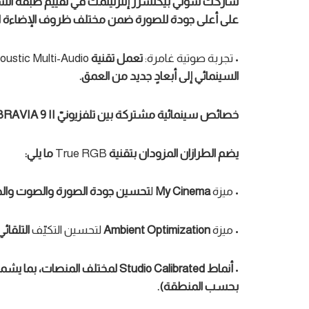
شاركت سوني بيكتشرز إنترتينمت في تقييم طبقة السط
على
أعلى
جودة
ل
لصورة
ضمن
مختلف ظروف الإضاءة ال
• تجربة صوتية غامرة:
تعمل تقنية
oustic Multi-Audio+
السينمائي
إلى أبعادٍ جديد من العمق.
خصائص سينمائية مشتركة بين
تلفزيونيّ
BRAVIA 9 II
يضم
ال
طراز
ا
ن المزود
ا
ن بتقنية
True RGB
ما يلي:
• ميزة
My Cinema
ل
تحسين
جودة
الصورة والصوت
وا
لح
• ميزة
Ambient Optimization
لتحسين التكيّف
ال
تلقائ
•
أنماط
Studio Calibrated
ل
مختلف ا
لمنصات، بما
يشم
بحسب المنطقة
)
.