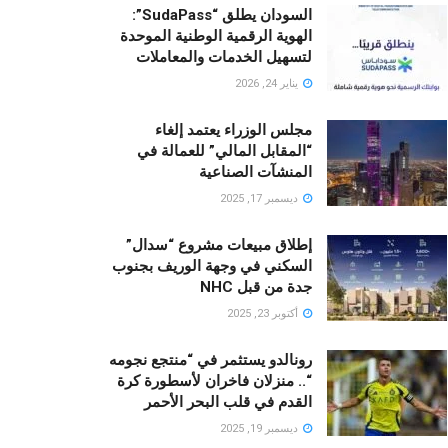
السودان يطلق “SudaPass”:
الهوية الرقمية الوطنية الموحدة
لتسهيل الخدمات والمعاملات
يناير 24, 2026
مجلس الوزراء يعتمد إلغاء
“المقابل المالي” للعمالة في
المنشآت الصناعية
ديسمبر 17, 2025
إطلاق مبيعات مشروع “سدال”
السكني في وجهة الوريف بجنوب
جدة من قبل NHC
أكتوبر 23, 2025
رونالدو يستثمر في “منتجع نجومه
“.. منزلان فاخران لأسطورة كرة
القدم في قلب البحر الأحمر
ديسمبر 19, 2025