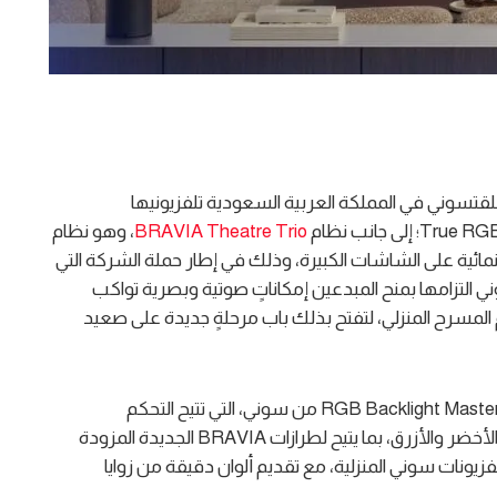
قتسوني في المملكة العربية السعودية تلفزيونيها
BRAVIA Theatre Trio
، وهو نظام
مائية على الشاشات الكبيرة، وذلك في إطار حملة الشركة التي
 التزامها بمنح المبدعين إمكاناتٍ صوتية وبصرية تواكب
م المسرح المنزلي، لتفتح بذلك باب مرحلةٍ جديدة على صعيد
وتعتمد التلفزيونات الجديدة على تقنية RGB Backlight Master Drive Pro من سوني، التي تتيح التحكم
الدقيق بمصادر الإضاءة المستقلة لألوان الأحمر والأخضر والأزرق، بما يتيح لطرازات BRAVIA الجديدة المزودة
تاريخ تلفزيونات سوني المنزلية، مع تقديم ألوان دقيقة من زوايا