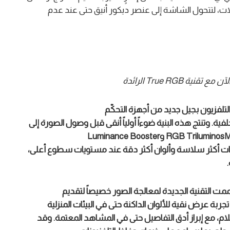
بلات، لتتحول الشاشة إلى عنصر ديكور أنيق حتى عند عدم
لآن مع تقنية
True RGB
الرائدة
لتلفزيون
بجيل جديد من أجهزة التحكّم
ية. وتنتج هذه البنية ضوءاً أولياً أنقى قبل وصول الصورة إلى
M
Triluminos
RGB
و
Booster
Luminance
جات أكثر سلاسة وألوان أكثر دقة عند مستويات سطوع أعلى،
.
مم
ت
ال
تقنية
الجديد
ة
لمعالجة الصور
خصيصاً
لتقديم
تجربة عرض نقية للألوان الداكنة حتى في البيئات
المنزلية
لام، مع إبراز أدق التفاصيل حتى في المشاهد المعتمة. وقد