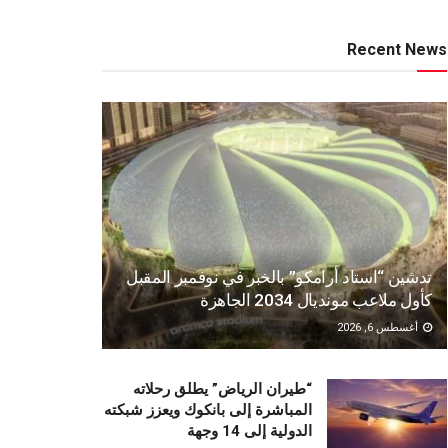
Recent News
تدشين “استاد أرامكو” بالخبر في نوفمبر المقبل
كأول ملاعب مونديال 2034 الجاهزة
أغسطس 6, 2026
“طيران الرياض” يطلق رحلاته
المباشرة إلى بانكوك ويعزز شبكته
الدولية إلى 14 وجهة