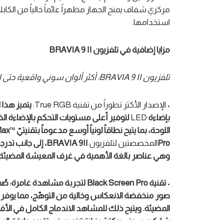
مركزي شفاف يمنح الجهاز مظهراً عائماً خالياً من الكا
استخدامها.
مزايا إضافية في
تلفزيون
BRAVIA 9 II
تلفزيون
BRAVIA 9 II
:
أكثر ألوان سوني واقعية حتى ا
• الإصدار الأكثر تطوراً من تقنية True RGB:
يتميز
هذا ا
بإضاءة
LED
لت
وف
ير
أعلى مستويات التحكم بالإضاءة الخلف
اللوحة،
ب
ما يتيح نطاقاً لوني
اً
أوسع مدعوماً بتقنيتي
™
ax
Pro
المخصصتين لتلفزيون
BRAVIA 9II
، إلى جانب تدر
وهي عناصر بالغة الأهمية في غرف المعيشة المضيئة
•
تقنية
Black Screen Pro
لتجربة مشاهدة غامرة:
صُ
صور
منخفض
ة
الانعكاس وخالي
ة
من التوهّج،
مما يوفر
المضيئة. ويتيح ذلك للمشاهد الاندماج الكامل في الأف