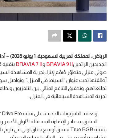
الرياض، المملكة العربية السعودية
،
1
يونيو
2026
) –
أطل
الجديدين الرائدين
BRAVIA 9 II
و
BRAVIA 7 II
بتقنية True RGB؛ إلى جانب نظام
صوتي منزلي متطوّر صُمّم لإثراءتجربة المشاهدة السين
أطلقتها تحت عنوان “السينما في المنزل”. وتواصل سوني
تطلعاتهم، وتحقيق التناغم المثالي بين التلفزيون ونظا
تجربة المشاهدة السينمائية في المنزل.
بتقنية True RGB تحقيق أوسع نطاق لوني في 
مشاهدة أوسع، حتى في البيئات المنزلية المضيئة.