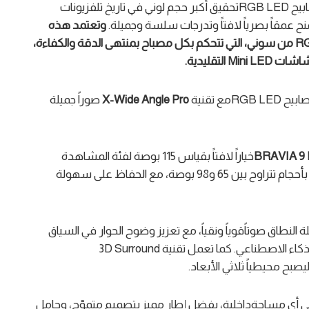
• حجمٌ لوني غير مسبوق: يتيح التحكم المستقل في مصابيح RGB LEDتحقيق أكبر حجم لوني في تاريخ تلفزيونات
نح عمقاً بصرياً لافتاً وتدرجات سلسة وجميلة.
وتعتمد هذه
RG
من سوني،
التي تتحكم بكل مصباح بمنتهى الدقة والكفاءة
،
شاشات
Mini LED
التقليدية
.
 تقنية
X-Wide Angle Pro
صوراً جميلة
BRAVIA 9 I
خياراً لافتاً بقياس 115 بوصة لفئة المشاهدة
بأحجام تتراوح بين 65 و98 بوصة، مع الحفاظ على سهولة
لنطاق صوتاًقوياً ونقياً، مع تعزيز وضوح الحوار في السياق
المعروض بفضل تقنية Voice Zoom 3™المدعومة بالذكاء الاصطناعي. كما تعمل تقنية 3D Surround
ي أي مساحةداخلية، بفضل إطارٍ مميز بتصميم متموّج، وحامل