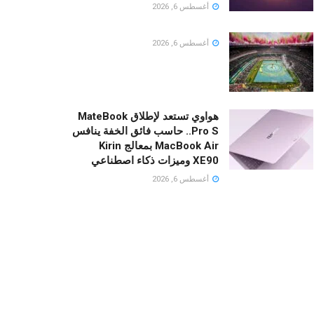
أغسطس 6, 2026
أغسطس 6, 2026
هواوي تستعد لإطلاق MateBook
Pro S.. حاسب فائق الخفة ينافس
MacBook Air بمعالج Kirin
XE90 وميزات ذكاء اصطناعي
أغسطس 6, 2026