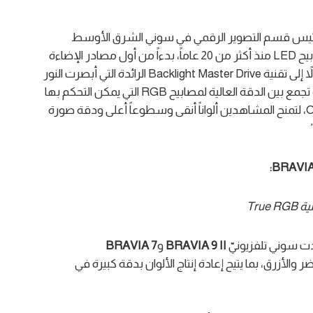
 رئيس قسم التصوير الرقمي في سوني الشرق الأوسط
وأفريقيا: “تعمل سوني على تطوير التحكم بإضاءة مصابيح LED منذ أكثر من 20 عاماً، بدءاً من أول مصادر الإضاءة
المستقلة RGB في جهاز Qualia 005 عام 2004، وصولاً إلى تقنية Backlight Master Drive الرائدة التي أبصرت النور
عام 2016. وتمثل تقنية True RGB الجديدة نقلة نوعية تجمع بين الدقة العالية لمصابيح RGB التي يمكن التحكم بها
بشكلٍ فردي، وأفضل ما في تقنيتيّ Mini LED وOLED، لتمنح المشاهدين ألواناً أنقى وسطوعاً أعلى ودقة صورة
:
BRAVI
ية
True RGB
دت سوني تلفزيونيّ
BRAVIA 9 II
و
7
BRAVIA
لأخضر والأزرق، بما يتيح إعادة إنتاج الألوان بدقة كبيرة في