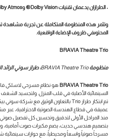
•
الطرازان
يدعمان تقنيات
Dolby Vision®
و
lby Atmos®
وتثمر هذه المنظومة
المتكاملة
عن
تجربة مشاهدة ت
المحتوى
في ظروف الإضاءة الواقعية.
BRAVIA Theat
re
Trio
منظومة
BRAVIA Theatre Trio
: طراز سوني الرائد
BRAVIA Theatre Trio
هو نظام مسرحي لاسلكي فاخر ص
السينمائية الأصلية في قلب المنزل. ولتجسيد الشغف وال
تم ابتكار طراز Trio بالتعاون الوثيق مع
عميقة في قطاع الهندسة الصوتية الاحترافية، عبر م
منذ المراحل الأولى لتدقيق وتحسين كل تفصيل صوتي.
بتصميم هندسي حديث، يضم مكبرات صوت أمامية، ويس
مسرحاً صوتياً واسعاً ومحيطياً، مع حوارات سينمائ