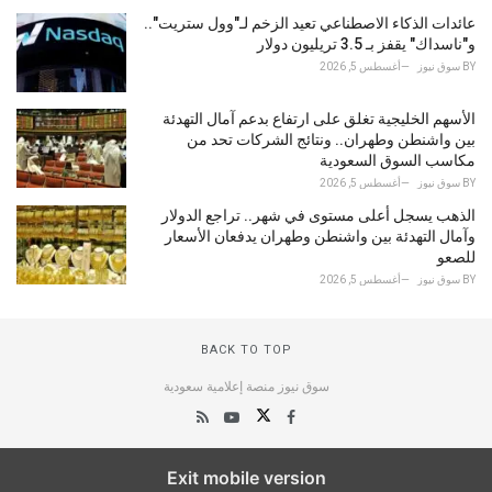
عائدات الذكاء الاصطناعي تعيد الزخم لـ"وول ستريت"..
و"ناسداك" يقفز بـ 3.5 تريليون دولار
BY
سوق نيوز
أغسطس 5, 2026
الأسهم الخليجية تغلق على ارتفاع بدعم آمال التهدئة
بين واشنطن وطهران.. ونتائج الشركات تحد من
مكاسب السوق السعودية
BY
سوق نيوز
أغسطس 5, 2026
الذهب يسجل أعلى مستوى في شهر.. تراجع الدولار
وآمال التهدئة بين واشنطن وطهران يدفعان الأسعار
للصعو
BY
سوق نيوز
أغسطس 5, 2026
BACK TO TOP
سوق نيوز منصة إعلامية سعودية
Exit mobile version