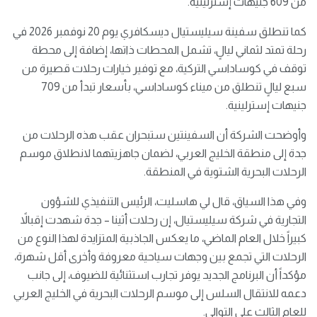
من 609 جنيهات إسترلينية.
كما تنطلق سفينة سيليستيال ديسكافري يوم 20 نوفمبر 2026 في
رحلة تمتد لثماني ليالٍ، تشمل المحطات ذاتها، إضافة إلى محطة
توقف في كوساداسي التركية، مع توفير خيارات رحلات قصيرة من
سبع ليالٍ تنطلق من ميناء كوساداسي، بأسعار تبدأ من 709
جنيهات إسترلينية.
وأوضحت الشركة أن السفينتين ستبحران عقب هذه الرحلات من
جدة إلى منطقة الخليج العربي، لضمان جاهزيتهما لانطلاق موسم
الرحلات البحرية الشتوية في المنطقة.
وفي هذا السياق، قال لي هاسليت، الرئيس التنفيذي للشؤون
التجارية في شركة سيليستيال، إن رحلات أثينا – جدة شهدت إقبالاً
كبيراً خلال العام الماضي، ما يعكس الجاذبية المتزايدة لهذا النوع من
الرحلات التي تجمع بين وجهات سياحية معروفة وأخرى أقل شهرة،
مؤكداً أن البرنامج الجديد يوفر تجارب استثنائية للضيوف، إلى جانب
دعمه للانتقال السلس إلى موسم الرحلات البحرية في الخليج العربي
للعام الثالث على التوالي.