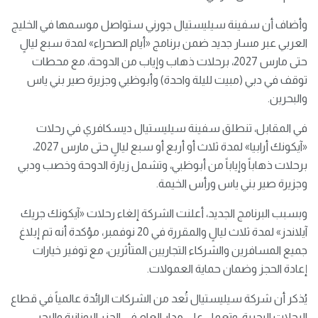
وأضاف أن سفينة سيليستيال جورني ستواصل موسمها في الخليج
العربي عبر مسار جديد ضمن برنامج «أيام الصحراء» لمدة سبع ليالٍ
حتى مارس 2027، برحلات ذهاب وإياب من الدوحة، مع محطات
توقف في دبي (مبيت لليلة واحدة) وأبوظبي وجزيرة صير بني ياس
والبحرين.
في المقابل، تنطلق سفينة سيليستيال ديسكافري في رحلات
«آيكونك أرابيا» لمدة ثلاث أو أربع أو سبع ليالٍ حتى مارس 2027،
برحلات ذهاباً وإياباً من أبوظبي، وتشمل زيارة الدوحة وخصب ودبي
وجزيرة صير بني ياس ورأس الخيمة.
وبسبب البرنامج الجديد، أعلنت الشركة إلغاء رحلات «آيكونك جريك
آيلاندز» لمدة ثلاث ليالٍ والمقررة في 20 نوفمبر، مؤكدة أنه تم إبلاغ
جميع المسافرين والشركاء التجاريين المتأثرين، مع توفير خيارات
إعادة الحجز وضمان حماية العمولات.
يُذكر أن شركة سيليستيال تُعد من الشركات الرائدة عالمياً في قطاع
الرحلات البحرية، وتعمل على مدار العام في الجزر اليونانية والبحر