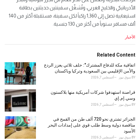
الأدرياتيكي والخليج العربي، وتُشغّل سفينتين حديثتين بطاقة
استيعابية تصل إلى 1,360 راكباً لكل سفينة، مستقبلة أكثر من 140
ألف مسافر سنوياً من أكثر من 130 جنسية.
C
الأخبار
a
t
e
Related Content
g
o
اتفاقية مكة للدفاع المشترك": حلف ثلاثي يعزز الردع
r
والأمن الإقليمي بين السعودية وتركيا وباكستان
i
BY
سوق نيوز
أغسطس 7, 2026
e
s
قراصنة استهدفوا شركات أمريكية منها بلاكستون
:
وسي.إم.إي
BY
سوق نيوز
أغسطس 7, 2026
الجزائر تشتري نحو 720 ألف طن من القمح في
مناقصة دولية وسط طلب قوي على إمدادات البحر
الأسود
BY
سوق نيوز
أغسطس 5, 2026