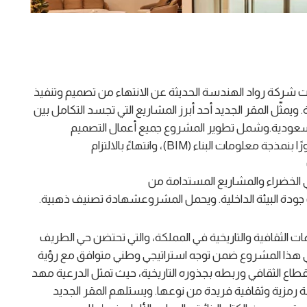
ت شركة رواد الهندسة الحديثة عن الانتهاء من تصميم وتنفيذ
ويمثّل المقر الجديد أحد أبرز المشاريع التي تجسد التكامل بين
ة السعودية.وشمل تطوير المشروع جميع أعمال التصميم
والتنفيذ، ابتداءً بالتصاميم الأولية والتفصيلية (IFC)، مرورًا بنمذجة معلومات البناء (BIM)، وانتهاءً بالالتزام
ني الخضراء والمشاريع المستدامة من
 جودة البيئة الداخلية. ويحمل المشروعشهادة تصنيف ذهبية.
 الثقافية والتاريخية في المملكة، والتي تحتضن حي الطريف
أتي هذا المشروع ضمن توجه استراتيجي وطني متوافق مع رؤية
سسي للقطاع الثقافي وربطه بجذوره التاريخية، حيث تمثل الدرعية مهد
مة رمزية وثقافية فريدة من نوعها. ويستلهم المقر الجديد