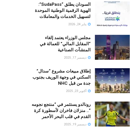
السودان يطلق “SudaPass”:
الهوية الرقمية الوطنية الموحدة
لتسهيل الخدمات والمعاملات
يناير 24, 2026
مجلس الوزراء يعتمد إلغاء
“المقابل المالي” للعمالة في
المنشآت الصناعية
ديسمبر 17, 2025
إطلاق مبيعات مشروع “سدال”
السكني في وجهة الوريف بجنوب
جدة من قبل NHC
أكتوبر 23, 2025
رونالدو يستثمر في “منتجع نجومه
“.. منزلان فاخران لأسطورة كرة
القدم في قلب البحر الأحمر
ديسمبر 19, 2025