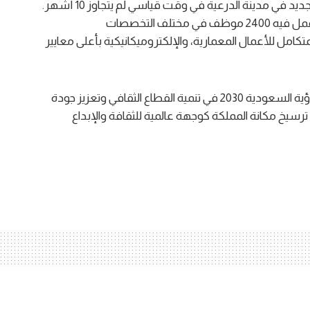
نفخر بإنجاز مشروع تصميم وتنفيذ مقر وزارة الثقافة الجديد في مدينة الدرعية في وقت قياسي لم يتجاوز 10 أشهر.
ويمتد المشروع على مساحة تبلغ 36 ألف متر مربع، وعمل فيه 2400 موظف في مختلف التخصصات
تكامل للأعمال المعمارية، والإلكتروميكانيكية بأعلى معايير
ويمثل المشروع أحد المبادرات الداعمة لمستهدفات رؤية السعودية 2030 في تنمية القطاع الثقافي وتعزيز جودة
ترسيخ مكانة المملكة كوجهة عالمية للثقافة والإبداع