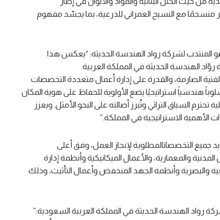
ية من حيث الكتل البنائية والمواد والألوان في إطار
لمقر منسجمًا مع النسيج العمراني للدرعية، بما يجسّد مفهوم
 المنتدب لشركة رواد الهندسة الحديثة: “يعكس هذا
روّاد الهندسة الحديثة في المملكة العربية
فنية الصارمة، والقدرة على إدارة أعمال متعددة التخصصات
لوباً هندسياً استراتيجيًا يضع الأولوية للحفاظ على هوية المكان
تحترم السياق التراثي وتُبرز أصالته على النحو الأمثل. ويعزز
 الأهمية الاستراتيجية في المملكة.”
يد جميع التخصصاتالمطلوبة لإنجاز العمل، وفق أعلى
لمدنية والمعمارية، والأعمال الميكانيكية وأنظمة إدارة
معية والبصرية وأنظمة الجهد المنخفض وأعمال التأثيث، وذلك
كة رواد الهندسة الحديثة في المملكة العربية السعودية:”