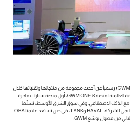
بكين، 11 مايو 2026: كشفت شركة جريت وول موتور (GWM) رسمياً عن أحدث مجموعة من منتجاتها وتقنياتها خلال
معرض بكين الدولي للسيارات 2026، تتصدرها الانطلاقة العالمية لمنصة GWM ONE S، أول منصة سيارات فاخرة
اً مع الذكاء الاصطناعي. وفي سوق الشرق الأوسط، تسلّط
الأضواء على علامتين رائدتين تقودان مسيرة النمو الإقليمي للشركة، HAVAL وTANK، في حين تستعد علامتا ORA