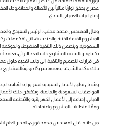
لوزارة الثقافة تصميمه من عناصر العمارة النجدية التقليد
عصري يحقق توازنًا مثالياً بين الأصالة والحداثة.وجاء ا
إحياء التراث العمراني النجدي.
وقال المهندس محمد محلب، الرئيس التنفيذي والعضو
المشروع القيمة الفنية والهندسية، التي تقدّمها شركة 
السعودية. ويتضمن ذلك التنفيذ المنضبط، والحوكمة ال
بكفاءة. وبالنسبة للمشاريع ذات البعد التراثي، نعتمد أس
في قرارات التصميم والتنفيذ، إلى جانب تقديم حلول عملية 
ذلك مكانة الشركة بصفتها شريكًا موثوقًاللمشاريع ذات
وشمل نطاق الأعمال التنفيذية لمقر وزارة الثقافة الجد
المواصفات السعودية والعالمية. ويتضمّن ذلك الأعمال ا
المباني، إضافة إلى الأعمال الكهربائية والأنظمة الس
وفقًا لمتطلبات المشروع واعتماداته.
من جانبه، قال المهندس محمد فوزي، المدير العام لشر