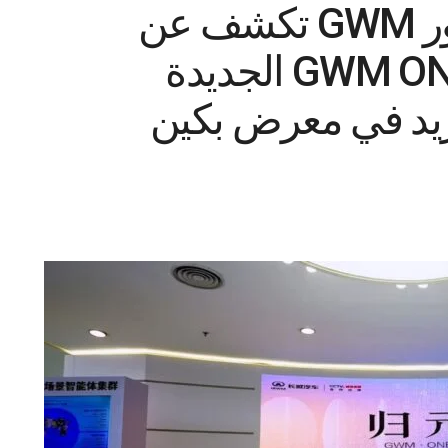
شركة جريت وول موتور GWM تكشف عن
منصة GWM ONE S (Gui Yuan) الجديدة
4.0T V والمزيد في معرض بكين