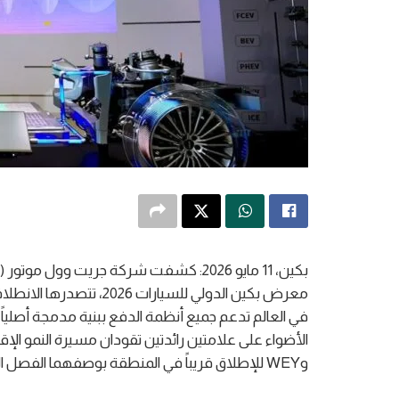
في العالم تدعم جميع أنظمة الدفع ببنية مدمجة أصلي
وWEY للإطلاق قريباً في المنطقة بوصفهما الفصل التالي من فصول توسّع GWM.