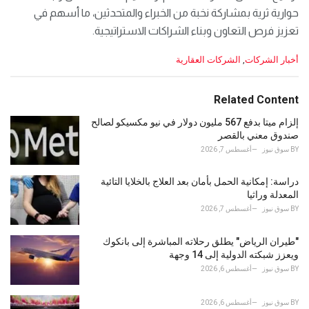
حوارية ثرية بمشاركة نخبة من الخبراء والمتحدثين، ما أسهم في
تعزيز فرص التعاون وبناء الشراكات الاستراتيجية.
C
أخبار الشركات
,
الشركات العقارية
a
t
e
Related Content
g
o
إلزام ميتا بدفع 567 مليون دولار في نيو مكسيكو لصالح
r
صندوق معني بالقصر
i
BY
سوق نيوز
أغسطس 7, 2026
e
s
دراسة: إمكانية الحمل بأمان بعد العلاج بالخلايا التائية
:
المعدلة وراثيا
BY
سوق نيوز
أغسطس 7, 2026
"طيران الرياض" يطلق رحلاته المباشرة إلى بانكوك
ويعزز شبكته الدولية إلى 14 وجهة
BY
سوق نيوز
أغسطس 6, 2026
BY
سوق نيوز
أغسطس 6, 2026