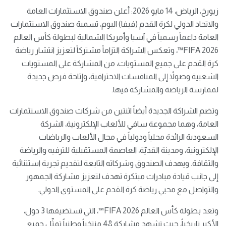
زيورخ، الرياض، 14 مايو 2026: أعلن صندوق الاستثمارات العامة
والاتحاد الدولي لكرة القدم (فيفا) اليوم، تسمية صندوق الاستثمارات
العامة داعماً رسمياً في آسيا وأمريكا الشمالية لبطولة كأس العالم
FIFA 2026™️، وتعكس الشراكة التزاماً مشتركاً لتعزيز انتشار رياضة
كرة القدم على جميع المستويات، من المشاركة على المستويات
الشعبية وصولاً إلى المنافسات الاحترافية، وإتاحة فرص جديدة
لممارسة الرياضة والمشاركة فيها.
وتضم الشراكة الجديدة أيضاً اثنتين من شركات صندوق الاستثمارات
العامة، وهما مجموعة سافي للألعاب الإلكترونية، الشركة
السعودية الرائدة محلياً ودولياً في مجال الألعاب والرياضات
الإلكترونية، ومدينة القديّة، العاصمة المستقبلية للترفيه والرياضة
والثقافة. ويهدف الصندوق وشركاته التابعة لتقديم تجربة استثنائية
إلى جانب قيادة مبادرات مبتكرة تهدف لتعزيز مشاركة الجمهور
والتواصل مع محبي رياضة كرة القدم على المستوى الدولي.
وتعد بطولة كأس العالم FIFA 2026™️، التي تستضيفها 3 دول،
الأكبر تاريخياً، حيث تشهد مشاركة 48 منتخباً وطنياً تمثّل جميع