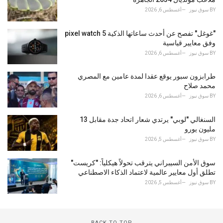
BY
سوق نيوز
أغسطس 6, 2026
"غوغل" تفصح عن أحدث ساعاتها الذكية pixel watch 5
وفق معايير قياسية
BY
سوق نيوز
أغسطس 6, 2026
طرابزون سبور يوقع عقدا لمدة عامين مع المصري
محمد صلاح
BY
سوق نيوز
أغسطس 6, 2026
السنغالي "لوبي" يرتدي شعار اتحاد جدة مقابل 13
مليون يورو
BY
سوق نيوز
أغسطس 5, 2026
سوق الأمن السيبراني يترقب تحولاً هيكلياً: "كريست"
تطلق أول معايير عالمية لاعتماد الذكاء الاصطناعي
BY
سوق نيوز
أغسطس 5, 2026
BACK TO TOP