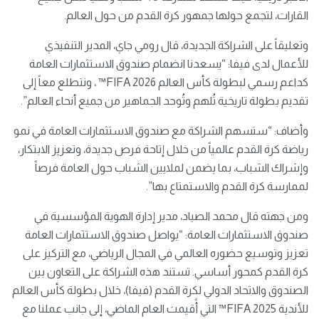
القارات، لتجمع حولها جمهور كرة القدم من حول العالم.
وتعليقاً على الشراكة الجديدة، قال رومي جاي، المدير التنفيذي
للأعمال لدى فيفا: “يسعدنا انضمام صندوق الاستثمارات العامة
كداعم رسمي لبطولة كأس العالم FIFA 2026™️ ، ونتطلع معاً إلى
تقديم بطولة تاريخية تُلهم وتُوحد الجماهير من جميع أنحاء العالم”.
وأضاف: “ستسهم الشراكة مع صندوق الاستثمارات العامة في نمو
رياضة كرة القدم عالمياً من خلال إتاحة فرص جديدة، وتعزيز الابتكار،
وإشراك الشباب، بما يضمن لملايين الشباب حول العامة فرصاً
لممارسة كرة القدم والاستمتاع بها”.
ومن جهته قال محمد الصياد، مدير إدارة الهوية المؤسسية في
صندوق الاستثمارات العامة: “يواصل صندوق الاستثمارات العامة
تعزيز وتوسيع حضوره العالمي في المجال الرياضي، مع التركيز على
كرة القدم كمحور أساسي. تستند هذه الشراكة على التعاون بين
الصندوق والاتحاد الدولي لكرة القدم (فيفا)، خلال بطولة كأس العالم
للأندية FIFA 2025™️ التي أًقيمت العام الماضي، إلى جانب عملنا مع