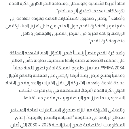
اتحاد أمريكا الشمالية والوسطى ومنطقة البحر الكاريبي لكرة القدم
(كونكاكاف) بهدف تحقيق أثر مستدام”.
وأضاف: ” يواصل صندوق الاستثمارات العامة جهوده الهادفة إلى
دفع نمو رياضة كرة القدم حول العالم، من خلال تعزيز المشاركة في
الرياضة، وإتاحة المزيد من الفرص للاعبين والجمهور وكامل
منظومة كرة القدم”.
وتعد كرة القدم عنصراً رئيسياً ضمن التحوّل الذي تشهده المملكة
على مختلف الأصعدة، خاصة وأنها تستضيف بطولة كأس العالم
FIFA 2034™️. بما يعزز طموح المملكة لدفع تطور اللعبة محلياً
وعالمياً وصنع فرص يمتد أثرها الإيجابي على المملكة والعالم لأجيال
عديدة قادمة. وتهدف الشراكة إلى نقل الخبرات والمعرفة من الاتحاد
الدولي لكرة القدم (فيفا)، للمساهمة في بناء قدرات الشباب
السعودي بما يعزز نمو الرياضة ويرسم ملامح مستقبلها.
وتتماشى الشراكة مع التزام صندوق الاستثمارات العامة المستمر
بقطاع الرياضة في منظومة “السياحة والسفر والترفيه”، إحدى
المنظومات الاقتصادية ضمن إستراتيجية 2026 – 2030 التي أعلن