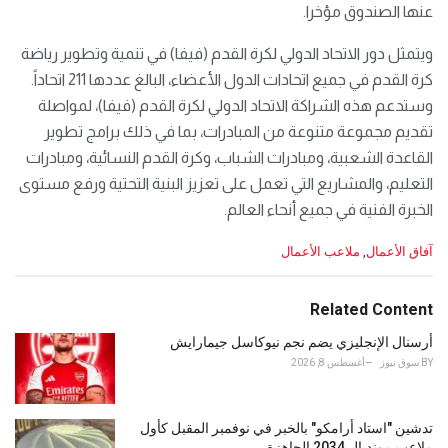
عنها الصندوق مؤخرا.
ويتمثل دور الاتحاد الدولي لكرة القدم (فيفا) في تنمية وتطوير رياضة
كرة القدم في جميع اتحادات الدول الأعضاء، البالغ عددها 211 اتحاداً.
وستدعم هذه الشراكة الاتحاد الدولي لكرة القدم (فيفا)، لمواصلة
تقديم مجموعة متنوعة من المبادرات، بما في ذلك برامج تطوير
القاعدة الشعبية، ومبادرات الشباب، وكرة القدم النسائية، ومبادرات
التعليم، والمشاريع التي تعمل على تعزيز البنية التحتية ورفع مستوى
الخبرة الفنية في جميع أنحاء العالم.
C
آفاق الأعمال
,
ملاعب الأعمال
a
t
e
Related Content
g
o
أرسنال الإنجليزي يضم نجم نيوكاسل جيمارايش
r
BY
سوق نيوز
أغسطس 8, 2026
i
e
s
تدشين "استاد أرامكو" بالخبر في نوفمبر المقبل كأول
:
ملاعب مونديال 2034 الجاهزة