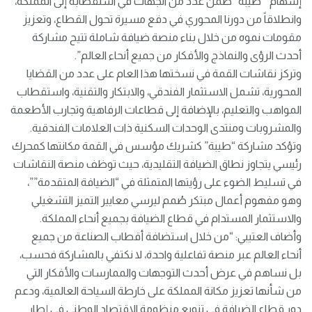
إسهام ” طيبة” ضمن عدد من الجهات في استقطابه إلى المملكة،
وانطلاقاً من دورنا المحوري في دفع مسيرة تحول القطاع، وتعزيز
مقومات نموه من خلال بناء منصة ضيافة شاملة تتيح مشاركة
أحدث الرؤى والنماذج والأفكار من جميع أنحاء العالم”.
وتركز نقاشات القمة في نسختها هذا العام على عدد من القضايا
المحورية، تشمل الاستثمار الفندقي، والابتكار والتقنية، واستقطاب
المواهب والتعليم، بالإضافة إلى قطاعات الرفاهية وتجارب الأطعمة
والمشروبات ومنتدى الوحدات السكنية ذات العلامات الفندقية.
وتؤكد مشاركة “طيبة” كشريك مؤسس في القمة مكانتها كمحرك
رئيسي يتجاوز نطاق الضيافة التقليدية، حيث توظف منصة النقاشات
في تسليط الضوء على رؤيتها المتمثلة في “الضيافة المتقدمة””،
وهو مفهوم أعمال مبتكر صُمم ليرسي معايير التميز التشغيلي
والاستثمار المستدام في قطاع الضيافة بجميع أنحاء المملكة.
وأضاف العتيبي: “من خلال استضافة أقطاب الصناعة من جميع
أنحاء العالم عبر منصة تفاعلية واحدة، لا نكتفي بالمشاركة فحسب،
بل نساهم في عرض أحدث التوجهات والممارسات والأفكار التي
من شأنها تعزيز مكانة المملكة على خارطة السياحة العالمية، ودعم
دور قطاع الضيافة في تنويع منظومة الاقتصاد الوطني في إطار