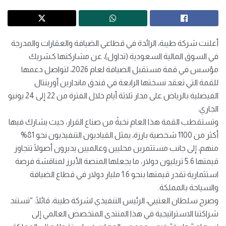
أعلنت شركة طيبة، الرائدة في قطاعي الضيافة والعقارات والمدرجة
في السوق المالية السعودية (تداول)، عن مشاركتها كـشريك
مؤسس في قمة مستقبل الضيافة لعام 2026، لتواصل دعمها
للقمة التي تعقد نسختها الرابعة في فندق ماندارين أورينتال
الفيصلية بالرياض على مدار ثلاثة أيام خلال الفترة من 22 إلى 24 يونيو
الجاري.
وتستقطب القمة هذا العام نخبةً من صناع القرار، حيث يشارك فيها
أكثر من 1100 شخصية بارزة، يمثل القياديون التنفيذيون نحو 81%
منهم، إلى جانب مستثمرين محليين وعالميين يديرون أصولًا تتجاوز
قيمتها 5.6 تريليون دولار، ما يجعلها المنصة الأبرز لمناقشة فرصة
استثمارية تقدر قيمتها بنحو 1.6 مليار دولار في قطاع الضيافة
والسياحة بالمملكة.
وصرح سلطان العتيبي، الرئيس التنفيذي لشركة طيبة، قائلًا: “تستند
شراكتنا الاستراتيجية في هذا المنتدى المتخصص العالمي إلى