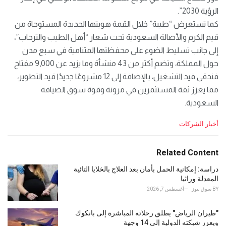
الرؤية 2030”.
كما تستعرض “طيبة” خلال القمة هويتها الجديدة المستوحاة من
قيم الكرم والأصالة السعودية تحت شعار “أهل الطيب والترحاب”،
إلى جانب تسليط الضوء على محفظتها المتنامية في سبع مدن
حول المملكة، وتضم أكثر من 43 منشأة وما يزيد عن 9,000 مفتاح
فندقي قيد التشغيل، بالإضافة إلى 12 مشروعًا جديدًا قيد التطوير،
مما يعزز ثقة المستثمرين في مرونة وقوة سوق الضيافة
السعودية.
C
أخبار الشركات
a
t
e
Related Content
g
o
دراسة: إمكانية الحمل بأمان بعد العلاج بالخلايا التائية
r
المعدلة وراثيا
i
BY
سوق نيوز
أغسطس 7, 2026
e
s
"طيران الرياض" يطلق رحلاته المباشرة إلى بانكوك
:
ويعزز شبكته الدولية إلى 14 وجهة