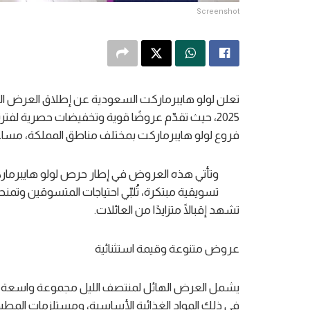
Screenshot
تعلن لولو هايبرماركت السعودية عن إطلاق العرض اله
2025، حيث تقدّم عروضًا قوية وتخفيضات حصرية لف
فروع لولو هايبرماركت بمختلف مناطق المملكة، مساء يوم الثلاثاء 31
وتأتي هذه العروض في إطار حرص لولو هايبرمارك
تسويقية مبتكرة، تُلبّي احتياجات المتسوقين وتمن
تشهد إقبالًا متزايدًا من العائلات.
عروض متنوعة وقيمة استثنائية
يشمل العرض الهائل لمنتصف الليل مجموعة واسعة م
في ذلك المواد الغذائية الأساسية، ومستلزمات المطبخ، و