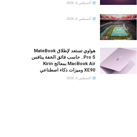
أغسطس 6, 2026
أغسطس 6, 2026
هواوي تستعد لإطلاق MateBook
Pro S.. حاسب فائق الخفة ينافس
MacBook Air بمعالج Kirin
XE90 وميزات ذكاء اصطناعي
أغسطس 6, 2026