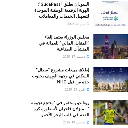
السودان يطلق “SudaPass”:
الهوية الرقمية الوطنية الموحدة
لتسهيل الخدمات والمعاملات
يناير 24, 2026
مجلس الوزراء يعتمد إلغاء
“المقابل المالي” للعمالة في
المنشآت الصناعية
ديسمبر 17, 2025
إطلاق مبيعات مشروع “سدال”
السكني في وجهة الوريف بجنوب
جدة من قبل NHC
أكتوبر 23, 2025
رونالدو يستثمر في “منتجع نجومه
“.. منزلان فاخران لأسطورة كرة
القدم في قلب البحر الأحمر
ديسمبر 19, 2025