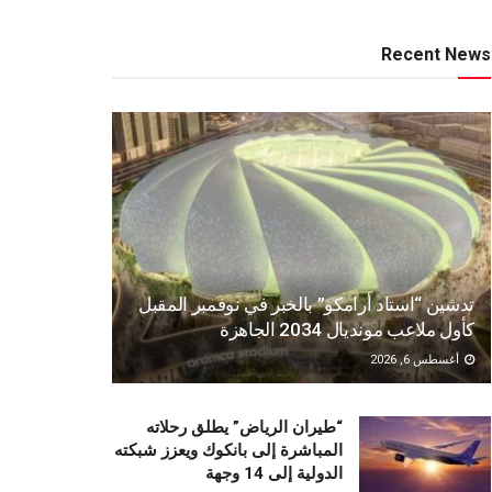
Recent News
تدشين “استاد أرامكو” بالخبر في نوفمبر المقبل
كأول ملاعب مونديال 2034 الجاهزة
أغسطس 6, 2026
“طيران الرياض” يطلق رحلاته
المباشرة إلى بانكوك ويعزز شبكته
الدولية إلى 14 وجهة