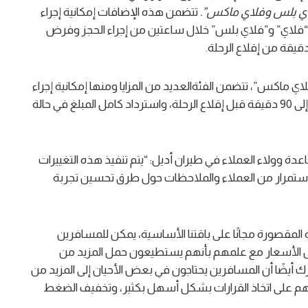
اي بلس وفلاي ماكس”.
تتضمن هذه الإضافات إمكانية إجراء
ئة “فلاي” و”فلاي بلس” خلال ساعتين من إجراء الحجز وفرض
 ماكس”، تتضمن الفئةالعديد من المزايا ومنها إمكانية إجراء
تغييرات مجانية غير محدودة على الرحلات الجوية تصل إلى 90 دقيقة قبل إقلاع الرحلة، واسترداد كامل المبلغ في حالة
دة وولاء العملاء في طيران أديل: “يتم تنفيذ هذه التغييرات
ة باستمرار من العملاء والملاحظات حول طرق تحسين تجربة
كانية حمل 7 كجم من حقيبة المقصورة مجانًا على باقتنا الأساسية، يمكن للمسافرين
ل الأسعار مع علمهم بأنهم يستطيعون حمل المزيد من
ك أيضًا أن المسافرين يحتاجون في بعض الأحيان إلى المزيد من
تهم على اتخاذ القرارات بشكل أسهل بكثير، وتخفيف الضغط