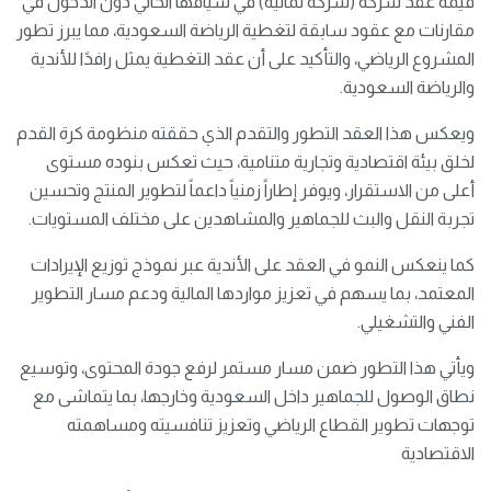
قيمة عقد شركة (شركة ثمانية) في سياقها الحالي دون الدخول في
مقارنات مع عقود سابقة لتغطية الرياضة السعودية، مما يبرز تطور
المشروع الرياضي، والتأكيد على أن عقد التغطية يمثل رافدًا للأندية
والرياضة السعودية.
ويعكس هذا العقد التطور والتقدم الذي حققته منظومة كرة القدم
لخلق بيئة اقتصادية وتجارية متنامية، حيث تعكس بنوده مستوى
أعلى من الاستقرار، ويوفر إطاراً زمنياً داعماً لتطوير المنتج وتحسين
تجربة النقل والبث للجماهير والمشاهدين على مختلف المستويات.
كما ينعكس النمو في العقد على الأندية عبر نموذج توزيع الإيرادات
المعتمد، بما يسهم في تعزيز مواردها المالية ودعم مسار التطوير
الفني والتشغيلي.
ويأتي هذا التطور ضمن مسار مستمر لرفع جودة المحتوى، وتوسيع
نطاق الوصول للجماهير داخل السعودية وخارجها، بما يتماشى مع
توجهات تطوير القطاع الرياضي وتعزيز تنافسيته ومساهمته
الاقتصادية