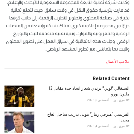
وكانت شركة ثمانية التابعة للمجموعة السعودية للأبحاث والإعلام،
قد فازت بترسية حقوق النقل في وقت سابق. حيث تتمتع ثمانية
بخبرة في صناعة المحتوى وتطوير التجارب الرقمية، إلى جانب كونها
جزءًا من مجموعة إعلامية كبرى تمتلك شبكة واسعة من المنصات
الرقمية والتلفزيونية والموارد، وبنية تقنية متقدمة للبث والتوزيع
الرقمي. وجاءت هذه الاتفاقية في سياق العمل على تطوير المحتوى
والبث بما يتماشى مع تطور المشهد الرياضي.
C
ملاعب الأعمال
a
t
e
Related Content
g
o
السنغالي "لوبي" يرتدي شعار اتحاد جدة مقابل 13
r
مليون يورو
i
BY
سوق نيوز
أغسطس 5, 2026
e
s
الفرنسي “هيرفي رينار” يتولى تدريب ساحل العاج
:
مجددا
BY
سوق نيوز
أغسطس 4, 2026