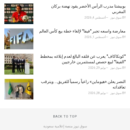
بوبيشتا مدرب الرأس الأخضر يقود نهضة بركان
المغربي
BY
سوق نيوز
أغسطس 4, 2026
معارضة واسعه تجبر "فيفا" لإلغاء خطة بيع كأس العالم
BY
سوق نيوز
أغسطس 1, 2026
"كونكاكاف" يعرب عن قلقه البالغ لعدم إبلاغه بمخطط
"الفيفا" لبيع حصص لمستثمرين خارجيين
BY
سوق نيوز
يوليو 29, 2026
النصر يعلن «هيوماين» راعياً رسمياً للفريق… ويترقب
تعاقداته
BY
سوق نيوز
يوليو 28, 2026
BACK TO TOP
سوق نيوز منصة إعلامية سعودية