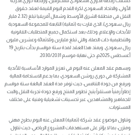
كشفت رابطة الدوري السعودي للمحترفين، ورابطة دوري الدرجة
الأولى، والاتحاد السعودي لكرة القدم اليوم القيمة لعقد حقوق
النقل في منطقة الشرق الأوسط وشمال أفريقيا تبلغ (2.32 مليار
ريال سعودي)، الذي فارت به (ثمانية) التابعة للمجموعة السعودية
للأبحاث والإعلام، وذلك بعد استكمال جميع المتطلبات القانونية
والتنظيمية ذات الصلة، والتي تبلغ مليارين وثلاثمائة وعشرين مليون
ريال سعودي. ويمتد هذا العقد لمدة ستة مواسم بدأت بتاريخ 19
أغسطس 2025م، حتى نهاية موسم 2030/2031.
ويسهم عقد المعلن عنه اليوم في تعزيز الموارد الأساسية للأندية
المشاركة في دوري روشن السعودي، بما يدعم الاستدامة المالية
ويرفع من جودة التنافس، حيث توفر مدة العقد البالغة ستة مواسم
إطاراً زمنياً مستقراً يتيح تطوير المنتج ورفع جودة تجربة النقل والبث
للجماهير والمشاهدين، عبر تحسينات تشغيلية وفنية على مختلف
المستويات.
وتناول موضوع عقد شركة (ثمانية) المعلن عنه اليوم بطرح مهني
ومتزن، بما لا يؤثر على مستهدفات المشروع الرياضي، حيث تناول