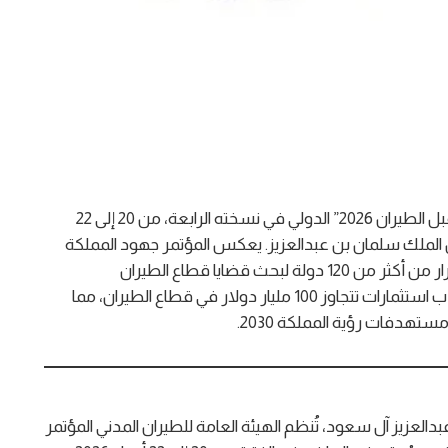
تنظم الهيئة العامة للطيران المدني مؤتمر “مستقبل الطيران 2026” الدولي في نسخته الرابعة، من 20 إلى 22
لشريفين الملك سلمان بن عبدالعزيز. يعكس المؤتمر جهود المملكة
لتعزيز مكانتها كمركز لوجستي عالمي، ويجمع صناع القرار من أكثر من 120 دولة لبحث قضايا قطاع الطيران
والاستدامة في هذا المجال. كما يهدف المؤتمر إلى جذب استثمارات تتجاوز 100 مليار دولار في قطاع الطيران، مما
تهدفات رؤية المملكة 2030.
العزيز آل سعود، تُنظم الهيئة العامة للطيران المدني المؤتمر