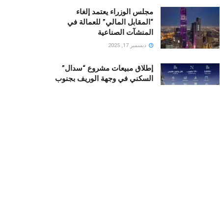
مجلس الوزراء يعتمد إلغاء
“المقابل المالي” للعمالة في
المنشآت الصناعية
ديسمبر 17, 2025
إطلاق مبيعات مشروع “سدال”
السكني في وجهة الوريف بجنوب
جدة من قبل NHC
أكتوبر 23, 2025
رونالدو يستثمر في “منتجع نجومه
“.. منزلان فاخران لأسطورة كرة
القدم في قلب البحر الأحمر
ديسمبر 19, 2025
Recent News