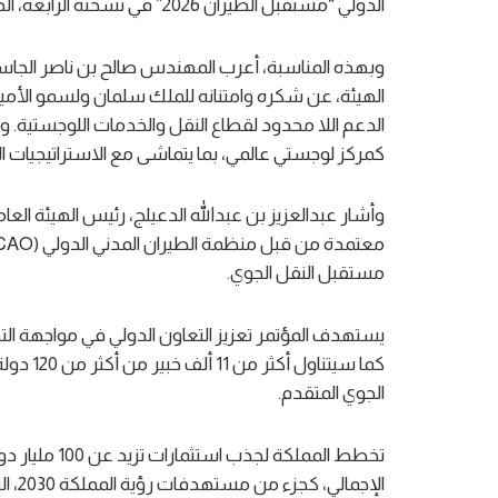
الدولي “مستقبل الطيران 2026” في نسخته الرابعة، الذي سيُعقد في الرياض في الفترة من 20 إلى 22 أبريل 2026.
وبهذه المناسبة، أعرب المهندس صالح بن ناصر الجاسر
الهيئة، عن شكره وامتنانه للملك سلمان ولسمو الأمي
الدعم اللا محدود لقطاع النقل والخدمات اللوجستية. وأو
كمركز لوجستي عالمي، بما يتماشى مع الاستراتيجيات ال
وأشار عبدالعزيز بن عبدالله الدعيلج، رئيس الهيئة العام
مستقبل النقل الجوي.
يستهدف المؤتمر تعزيز التعاون الدولي في مواجهة الت
كما سيتن
الجوي المتقدم.
تخطط المملكة 
الإجمالي، كجزء من مستهدفات رؤية المملكة 2030، التي تهدف إلى جعل المملكة وجهة عالمية للطيران.