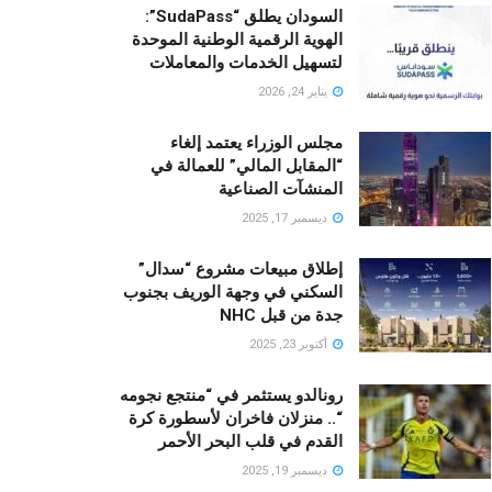
السودان يطلق “SudaPass”:
الهوية الرقمية الوطنية الموحدة
لتسهيل الخدمات والمعاملات
يناير 24, 2026
مجلس الوزراء يعتمد إلغاء
“المقابل المالي” للعمالة في
المنشآت الصناعية
ديسمبر 17, 2025
إطلاق مبيعات مشروع “سدال”
السكني في وجهة الوريف بجنوب
جدة من قبل NHC
أكتوبر 23, 2025
رونالدو يستثمر في “منتجع نجومه
“.. منزلان فاخران لأسطورة كرة
القدم في قلب البحر الأحمر
ديسمبر 19, 2025