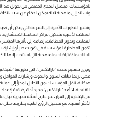
للمؤسسات، فيتمثل التحدي الحقيقي في تحويل هذا الك
وتستند إلى منهجية ثابتة يمكن الدفاع عن سبب اتخاذه
وتشير التطورات الأخيرة إلى السرعة التي يمكن أن تعي
العملات الأجنبية تشكيل مراكز المحافظ الاستثمارية. فال
العملات وتدوير القطاعات، إضافة إلى تأثيرها المباش
تكمن المخاطرة المؤسسية في تفويت خبر أو إشارة، ب
للبيانات والافتراضات والمنهجية التي استندت إليها تلك 
وجرى تصميم منصة “بارالاكس”، التي طورتها “شيكاغو جل
فهي تربط بيانات السوق والبحوث وإشارات العوامل و
هيكلية، تنقل المؤسسات من التحليل المجزأ إلى عملي
التقليدية، لا تُعد “بارالاكس” مجرد أداة إضافية لإعداد
من الإشارة إلى القرار، عبر طرح أسئلة محورية حول ما
الأكثر أهمية، مع تسجيل الرؤى الناتجة بطريقة تظل قاب