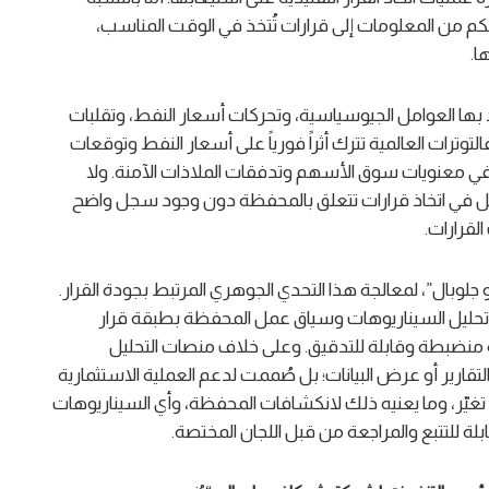
م من المعلومات إلى قرارات تُتخذ في الوقت المناسب،
ا.
د بها العوامل الجيوسياسية، وتحركات أسعار النفط، وتقلبات
توترات العالمية تترك أثراً فورياً على أسعار النفط وتوقعات
ر في معنويات سوق الأسهم وتدفقات الملاذات الآمنة. ولا
ل في اتخاذ قرارات تتعلق بالمحفظة دون وجود سجل واضح
القرارات.
وبال”، لمعالجة هذا التحدي الجوهري المرتبط بجودة القرار.
تحليل السيناريوهات وسياق عمل المحفظة بطبقة قرار
ة منضبطة وقابلة للتدقيق. وعلى خلاف منصات التحليل
 التقارير أو عرض البيانات؛ بل صُممت لدعم العملية الاستثمارية
 تغيّر، وما يعنيه ذلك لانكشافات المحفظة، وأي السيناريوهات
لة للتتبع والمراجعة من قبل اللجان المختصة.