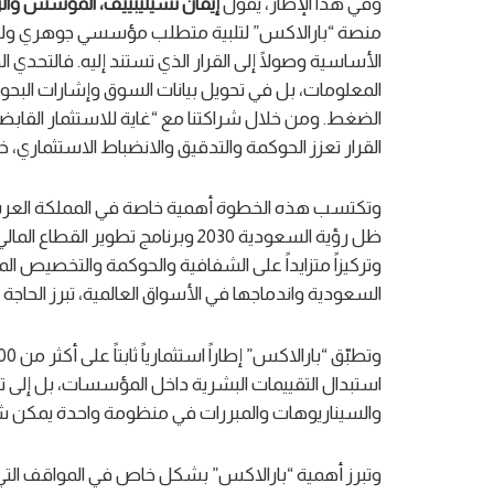
وفي هذا الإطار، يقول
إيفان تشيليبييف، المؤسس والر
منصة “بارالاكس” لتلبية متطلب مؤسسي جوهري ولكي تكو
الأساسية وصولًا إلى القرار الذي تستند إليه. فالتحدي
المعلومات، بل في تحويل بيانات السوق وإشارات الب
الضغط. ومن خلال شراكتنا مع “غاية للاستثمار القابض
القرار تعزز الحوكمة والتدقيق والانضباط الاستثماري، خ
وتكتسب هذه الخطوة أهمية خاصة في المملكة العربية
ظل رؤية السعودية 2030 وبرنامج تطو
وتركيزاً متزايداً على الشفافية والحوكمة والتخصيص ا
السعودية واندماجها في الأسواق العالمية، تبرز الحاجة
استبدال التقييمات البشرية داخل المؤسسات، بل إلى تع
والسيناريوهات والمبررات في منظومة واحدة يمكن شرح
وتبرز أهمية “بارالاكس” بشكل خاص في المواقف التي