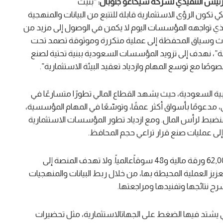
ئيس التنفيذي
لشركة شيكاغو جلوبال:
“بُنيت
ن الرؤى الاستثمارية قابلة للتتبع من البيانات والمنهجية
 الذي تواجهه المؤسسات اليوم لا يكمن في الوصول إلى مزيد من
حوث وسياق المحفظة إلى عملية متكررة وموثوقة تصمد تحت
ة”، نهدف إلى تزويد المؤسسات السعودية ببنية تحتية لصنع
صوصًا مع توسع المهام وازدياد تعقيد البيئة الاستثمارية”.
 السعودية، حيث يشهد القطاع المالي تطورًا متسارعًا في
ير القطاع المالي، مدعومًا بأسواق أكثر عمقًا، وتوسّعًا في المهام المؤسسية،
لمنضبط لرأس المال. ومع ازدياد تطور المؤسسات الاستثمارية
 إلى عمليات صنع قرار تراعي حجم المحافظ.
وتطبّق “بارالاكس” إطاراً استثمارياً ثابتاً على أكثر من 62,000 ورقة مالية و48 سوقاًعالمياً. ولا تهدف المنصة إلى
زيز العملية المحيطة بها، من خلال ربط البيانات والمنهجيات
 نتائجها وتفنيدها ومراجعتها.
 يشتد فيها الضغط على الجهاتالاستثمارية، مثل تحضيرات