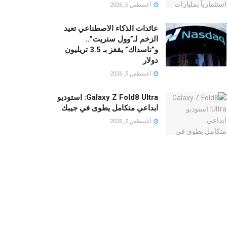
أغسطس 6, 2026
عائدات الذكاء الاصطناعي تعيد
الزخم لـ”وول ستريت”..
و”ناسداك” يقفز بـ 3.5 تريليون
دولار
أغسطس 5, 2026
Galaxy Z Fold8 Ultra: استوديو
ابداعي متكامل يطوى في جيبك
أغسطس 5, 2026