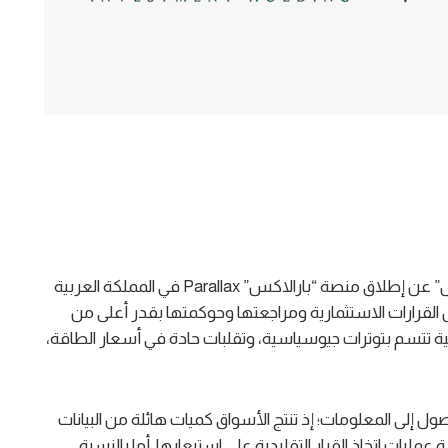
أعلنت “غاية للاستثمار للقابضة” و”شيكاغو جلوبال” عن إطلاق منصة “بارالاكس” Parallax في المملكة العربية
رارات الاستثمارية ومراجعتها وحوكمتها بقدر أعلى من
ة تتسم بتوترات جيوسياسية، وتقلبات حادة في أسعار الطاقة،
وصول إلى المعلومات؛ إذ تنتج الأسواق كميات هائلة من البيانات
عمليات اتخاذ القرار التقليدية على استيعابها. أما بالنسبة