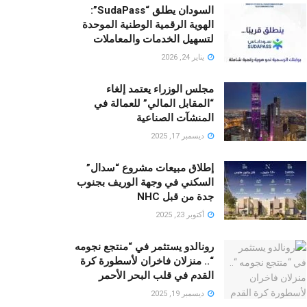
السودان يطلق “SudaPass”:
الهوية الرقمية الوطنية الموحدة
لتسهيل الخدمات والمعاملات
يناير 24, 2026
مجلس الوزراء يعتمد إلغاء
“المقابل المالي” للعمالة في
المنشآت الصناعية
ديسمبر 17, 2025
إطلاق مبيعات مشروع “سدال”
السكني في وجهة الوريف بجنوب
جدة من قبل NHC
أكتوبر 23, 2025
رونالدو يستثمر في “منتجع نجومه
“.. منزلان فاخران لأسطورة كرة
القدم في قلب البحر الأحمر
ديسمبر 19, 2025