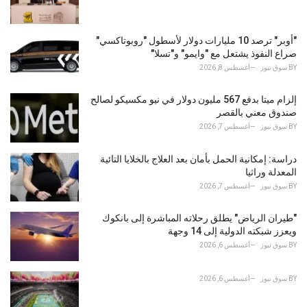
i
e
s
"أوبر" ترصد 10 مليارات دولار لأسطول "روبوتاكسي"
:
صراع النفوذ يشتعل مع "وايمو" و"تسلا"
BY
سوق نيوز
أغسطس 8, 2026
إلزام ميتا بدفع 567 مليون دولار في نيو مكسيكو لصالح
صندوق معني بالقصر
BY
سوق نيوز
أغسطس 7, 2026
دراسة: إمكانية الحمل بأمان بعد العلاج بالخلايا التائية
المعدلة وراثيا
BY
سوق نيوز
أغسطس 7, 2026
"طيران الرياض" يطلق رحلاته المباشرة إلى بانكوك
ويعزز شبكته الدولية إلى 14 وجهة
BY
سوق نيوز
أغسطس 6, 2026
BY
سوق نيوز
أغسطس 6, 2026