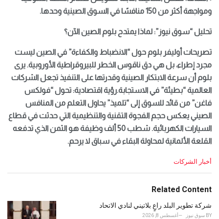
ومواجهة أكثر من 150 منافسًا في السوق الصينية وحدها.
تحليل “سوق نيوز”: لماذا يمتدح بلوم الصين الآن؟
تصريحات أوليفر بلوم حول “الانضباط والكفاءة” في الصين ليست
مجرد إطراء، بل هي دق ناقوس الخطر للبيروقراطية الأوروبية. يرى
بلوم أن سرعة الابتكار الصينية وقدرتها على التنفيذ تجعل الشركات
العالمية “بطيئة” في الاستجابة.رؤية اقتصادية: تحول “فولكس
فاغن” من قائد للسوق إلى “تلميذ” يحاول التعلم من المنافس
الصيني يعكس حجم الفجوة التقنية والتنظيمية التي حدثت في قطاع
السيارات الكهربائية. شطب 50 ألف وظيفة هو الثمن الذي تدفعه
القلعة الألمانية لمحاولة البقاء في سباق لا يرحم.
C
أخبار الشركات
a
t
e
Related Content
g
o
شركة تطوير البلد راعٍ بلاتيني لنادي الاتحاد
r
BY
سوق نيوز
أغسطس 8, 2026