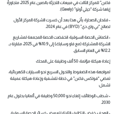
فاغن” للمركز الثالث في مبيعات التجزئة بالصين عام 2025، متجاوزةً
إياها شركة “جيلي أوتو” (Geely).
• فقدان الصدارة: يأتي هذا بعد أن خسرت الشركة المركز الأول
لصالح “بي واي دي” (BYD) في عام 2024.
• انكماش الحصة السوقية: انخفضت الحصة المجمعة لمشاريع
الشركة المشتركة (مع فاو وسايك) إلى 10.9% في 2025، مقارنة بـ
12.2% في العام السابق.
إعادة هيكلة مؤلمة: 50 ألف وظيفة على المحك
لمواجهة هذه الضغوط والتحول السريع نحو السيارات الكهربائية،
تمضي “فولكس فاغن” في خطة تقشفية وإعادة هيكلة عميقة
تشمل:
• شطب الوظائف: إلغاء نحو 50,000 وظيفة في ألمانيا بحلول عام
2030.
• الهدف: خفض التكاليف الثابتة لتعويض خسائر الحصة السوقية