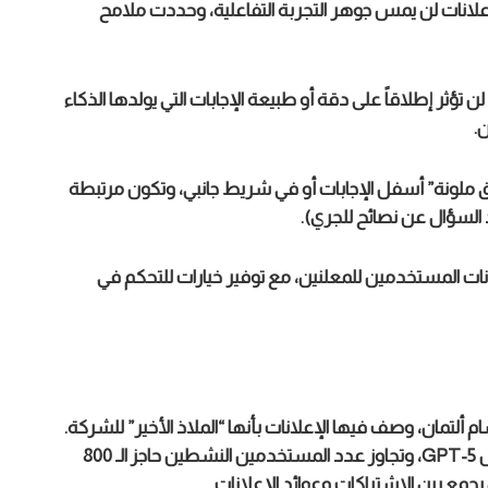
مج الإعلانات لن يمس جوهر التجربة التفاعلية، وحددت ملامح
 تؤثر إطلاقاً على دقة أو طبيعة الإجابات التي يولدها الذكاء
ن.
ملونة” أسفل الإجابات أو في شريط جانبي، وتكون مرتبطة
 السؤال عن نصائح للجري).
انات المستخدمين للمعلنين، مع توفير خيارات للتحكم في
م ألتمان، وصف فيها الإعلانات بأنها “الملاذ الأخير” للشركة.
إلا أن الواقع الاقتصادي الذي يفرضه تشغيل نماذج مثل GPT-5، وتجاوز عدد المستخدمين النشطين حاجز الـ 800
مع بين الاشتراكات وعوائد الإعلانات.