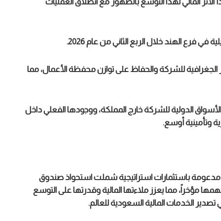
أ الأثر المالي لهذا التوسع بالظهور مع انطلاق العمليات
في فرع الهند خلال الربع الثاني من عام 2026.
ر الجغرافية للشركة والحفاظ على توازن محفظة الأعمال، مما
 الأسواق الدولية للشركة خارج المملكة، ووجودها الفعلي داخل
ة، مدعومة باستثمارات استراتيجية شملت استحواذ صندوق
امة على حصة تبلغ نحو 23.08% من أسهمها مؤخراً، مما يعزز ملاءتها المالية وقدرتها على التوسع