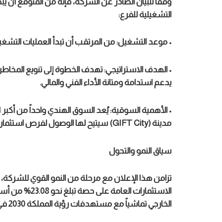
وفقاً للبيان الصادر عن الشركة، فإنه من المتوقع أن يبد
التشغيلية للفرع:
• موعد التشغيل: من المرتقب أن تبدأ العمليات التشغيلية 
• الهدف الاستراتيجي: تهدف الخطوة إلى تنويع المخاط
يدعم استدامة ومتانة الأداء الفني والمالي.
• الأهمية السوقية: يُعد السوق الهندي واحداً من أكبر
مدينة (GIFT City) سيتيح لها الوصول لفرص استثمارية وتأمينية أوسع.
سياق النمو والتحول
تزامن هذا الإعلان مع مرحلة من النمو القوي للشرك
الاستثمارات الع
الخارجي تماشياً مع مستهدفات رؤية المملكة 2030 في تصدير الخدمات المالية السعودية للعالم.