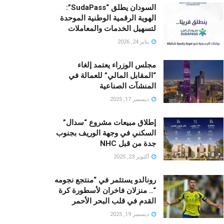
السودان يطلق “SudaPass”:
الهوية الرقمية الوطنية الموحدة
لتسهيل الخدمات والمعاملات
يناير 24, 2026
مجلس الوزراء يعتمد إلغاء
“المقابل المالي” للعمالة في
المنشآت الصناعية
ديسمبر 17, 2025
إطلاق مبيعات مشروع “سدال”
السكني في وجهة الوريف بجنوب
جدة من قبل NHC
أكتوبر 23, 2025
رونالدو يستثمر في “منتجع نجومه
“.. منزلان فاخران لأسطورة كرة
القدم في قلب البحر الأحمر
ديسمبر 19, 2025