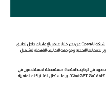
في خطوة تمثل تحولاً جذرياً في نموذج أعمالها، أعلنت شركة OpenAI عن بدء اختبار عرض الإعلانات داخل تطبيق
ر ChatGPT، في محاولة لتعزيز تدفقاتها النقدية ومواجهة التكاليف الباهظة لتشغيل
حدود في الولايات المتحدة، مستهدفة المستخدمين في
النسخة المجانية وفئة الاشتراك الجديد منخفض التكلفة “ChatGPT Go”، بينما ستظل الاشتراكات المتميزة