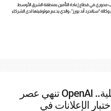
لاعب محوري في قطاع إعادة التأمين بمنطقة الشرق الأوسط
تفيدة من تصنيفها الائتماني القوي (A-) من وكالة “ستاندرد آند بورز”، والذي يدعم موثوقيتها لدى الشركاء
بضغط التكاليف التشغيلية.. OpenAI تنهي عصر
اختبار الإعلانات في