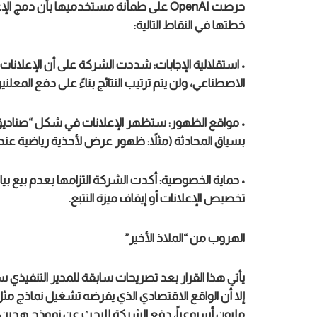
حرصت OpenAI على طمأنة مستخدميها بأن د
خطتها في النقاط التالية:
• استقلالية الإجابات: شددت الشركة على أن الإعلانات لن
الاصطناعي، ولن يتم ترتيب النتائج بناءً على دفع المعلني
• مواقع الظهور: ستظهر الإعلانات في شكل “صناديق 
بسياق المحادثة (مثلاً: ظهور عرض لأحذية رياضية عند
• حماية الخصوصية: أكدت الشركة التزامها بعدم بيع بي
تخصيص الإعلانات أو إيقاف ميزة التتبع.
الهروب من “الملاذ الأخير”
يأتي هذا القرار بعد تصريحات سابقة للمدير التنفيذي سا
مليون أسبوعياً، دفع الشركة للبحث عن نموذج هجين يج