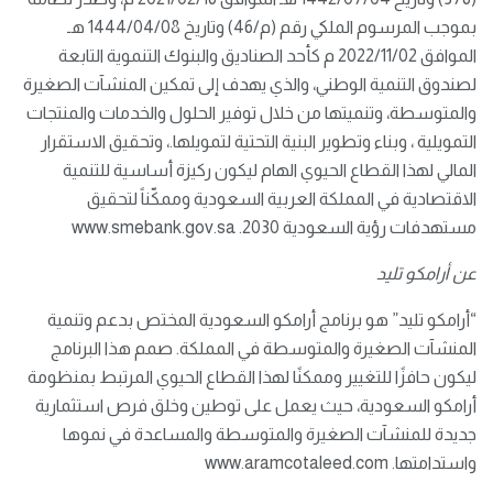
بموجب المرسوم الملكي رقم (م/46) وتاريخ 1444/04/08 هـ
الموافق 2022/11/02 م كأحد الصناديق والبنوك التنموية التابعة
لصندوق التنمية الوطني، والذي يهدف إلى تمكين المنشآت الصغيرة
والمتوسطة، وتنميتها من خلال توفير الحلول والخدمات والمنتجات
التمويلية ، وبناء وتطوير البنية التحتية لتمويلها.، وتحقيق الاستقرار
المالي لهذا القطاع الحيوي الهام ليكون ركيزة أساسية للتنمية
الاقتصادية في المملكة العربية السعودية وممكّناً لتحقيق
مستهدفات رؤية السعودية 2030. www.smebank.gov.sa
عن أرامكو تليد
“أرامكو تليد” هو برنامج أرامكو السعودية المختص بدعم وتنمية
المنشآت الصغيرة والمتوسطة في المملكة. صمم هذا البرنامج
ليكون حافزًا للتغيير وممكنًا لهذا القطاع الحيوي المرتبط بمنظومة
أرامكو السعودية، حيث يعمل على توطين وخلق فرص استثمارية
جديدة للمنشآت الصغيرة والمتوسطة والمساعدة في نموها
واستدامتها. www.aramcotaleed.com