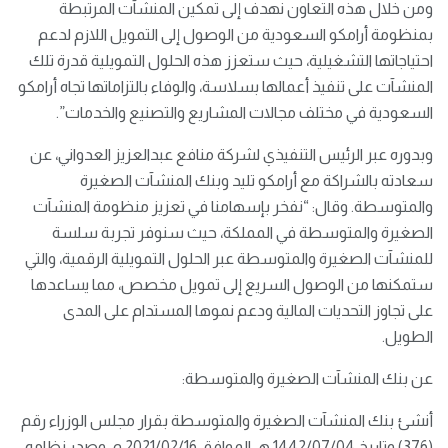
ومن خلال هذه التعاون نهدف إلى تمكين المنشآت المرتبطة
بمنظومة أرامكو السعودية من الوصول إلى التمويل اللازم لدعم
احتياجاتها التشغيلية، حيث ستعزز هذه الحلول التمويلية قدرة تلك
المنشآت على تنفيذ أعمالها بسلاسة، والوفاء بالتزاماتها تجاه أرامكو
السعودية في مختلف مجالات المشاريع والتصنيع والخدمات”.
وبدوره عبر الرئيس التنفيذي لشركة منافع عبدالعزيز العدواني، عن
سعادته بالشراكة مع أرامكو تليد وبنك المنشآت الصغيرة
والمتوسطة. وقال: “نفخر بإسهامنا في تعزيز منظومة المنشآت
الصغيرة والمتوسطة في المملكة، حيث سنوفر تجربة سلسة
للمنشآت الصغيرة والمتوسطة عبر الحلول التمويلية الرقمية، والتي
ستمكنها من الوصول السريع إلى تمويل مخصص، مما يساعدها
على تجاوز التحديات المالية ودعم نموها المستدام على المدى
الطويل.
عن بنك المنشآت الصغيرة والمتوسطة:
أنشئ بنك المنشآت الصغيرة والمتوسطة بقرار مجلس الوزراء رقم
(376) وتاريخ 1442/07/04 هـ الموافق 2021/02/16 م، وصدر نظامه