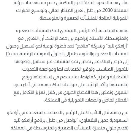
وتأتي هذه الجهود امتدادًا لدور البنك في دعم مستهدفات رؤية
المملكة 2030، من خلال تعزيز الابتكار المالي، وتوسيع الخيارات
التمويلية المتاحة للمنشآت الصغيرة والمتوسطة.
وبهذه المناسبة، أكد الرئيس التنفيذي لبنك المنشآت الصغيرة
والمتوسطة، الأستاذ إبراهيم بن حمد الراشد، أن التعاون مع
“أرامكو تليد” وشركة “منافع” تعد خطوة نوعية نحو تسهيل وصول
المنشآت الصغيرة والمتوسطة إلى الحلول التمويلية الرقمية، مشيرًا
إلى حرص البنك على تمكين نمو المنشآت عبر تسهيل وصولها
للتمويل المناسب وتوفير الضمانات لها ومواجهة التحديات
التشغيلية وتعزيز كفاءتها، بما يسهم في استدامتها ورفع
تنافسيتها. وأكد الراشد على مواصلة البنك جهوده في أداء دوره
التنموي وتمكين هذا القطاع الحيوي من خلال تعزيز التكامل مع
القطاع الخاص والجهات التمويلية في المملكة.
من جهته، قال النائب الأعلى للرئيس للصناعات المتعددة في أرامكو
السعودية جميل البقعاوي: “نواصل من خلال برنامج أرامكو تليد
تقديم حلولٍ متميزة للمنشآت الصغيرة والمتوسطة في المملكة.