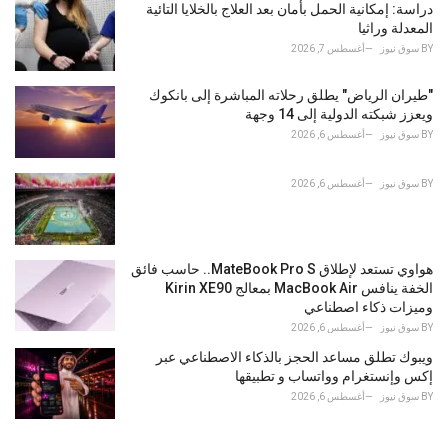
دراسة: إمكانية الحمل بأمان بعد العلاج بالخلايا التائية
:
المعدلة وراثيا
BY
سوق نيوز
أغسطس 7, 2026
"طيران الرياض" يطلق رحلاته المباشرة إلى بانكوك
ويعزز شبكته الدولية إلى 14 وجهة
BY
سوق نيوز
أغسطس 6, 2026
BY
سوق نيوز
أغسطس 6, 2026
هواوي تستعد لإطلاق MateBook Pro S.. حاسب فائق
الخفة ينافس MacBook Air بمعالج Kirin XE90
وميزات ذكاء اصطناعي
BY
سوق نيوز
أغسطس 6, 2026
ويبوك تطلق مساعد الحجز بالذكاء الاصطناعي عبر
إكس وإنستغرام وواتساب و تطبيقها
BY
سوق نيوز
أغسطس 6, 2026