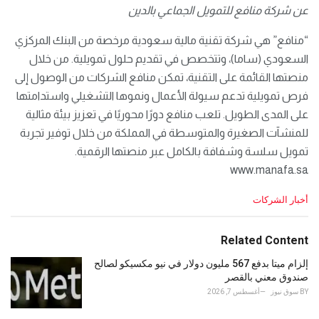
عن شركة منافع للتمويل الجماعي بالدين
“منافع” هي شركة تقنية مالية سعودية مرخصة من البنك المركزي
السعودي (ساما)، وتتخصص في تقديم حلول تمويلية. من خلال
منصتها القائمة على التقنية، تمكن منافع الشركات من الوصول إلى
فرص تمويلية تدعم سيولة الأعمال ونموها التشغيلي واستدامتها
على المدى الطويل. تلعب منافع دورًا محوريًا في تعزيز بيئة مثالية
للمنشآت الصغيرة والمتوسطة في المملكة من خلال توفير تجربة
تمويل سلسة وشفافة بالكامل عبر منصتها الرقمية.
www.manafa.sa
C
أخبار الشركات
a
t
e
Related Content
g
o
إلزام ميتا بدفع 567 مليون دولار في نيو مكسيكو لصالح
r
صندوق معني بالقصر
i
BY
سوق نيوز
أغسطس 7, 2026
e
s