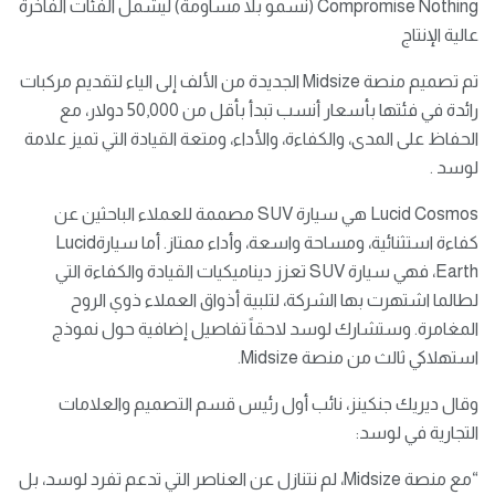
Compromise Nothing (نسمو بلا مساومة) ليشمل الفئات الفاخرة
عالية الإنتاج
تم تصميم منصة Midsize الجديدة من الألف إلى الياء لتقديم مركبات
رائدة في فئتها بأسعار أنسب تبدأ بأقل من 50,000 دولار، مع
الحفاظ على المدى، والكفاءة، والأداء، ومتعة القيادة التي تميز علامة
لوسد .
Lucid Cosmos هي سيارة SUV مصممة للعملاء الباحثين عن
كفاءة استثنائية، ومساحة واسعة، وأداء ممتاز. أما سيارةLucid
Earth، فهي سيارة SUV تعزز ديناميكيات القيادة والكفاءة التي
لطالما اشتهرت بها الشركة، لتلبية أذواق العملاء ذوي الروح
المغامرة. وستشارك لوسد لاحقاً تفاصيل إضافية حول نموذج
استهلاكي ثالث من منصة Midsize.
وقال ديريك جنكينز، نائب أول رئيس قسم التصميم والعلامات
التجارية في لوسد:
“مع منصة Midsize، لم نتنازل عن العناصر التي تدعم تفرد لوسد، بل