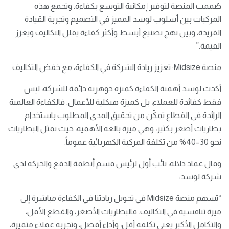
صُممت المنصة لتوفير إمكانية التوسع بكفاءة. وتجمع هذه
المركبات بين أسلوب لوسد المميز في التصميم وتجربة القيادة
الفريدة، وبين نهج تصنيع أبسط وأكثر كفاءة يقلل التكاليف ويعزز
القيمة.”
منصة Midsize: تعزيز ريادة الشركة في الكفاءة، مع خفض التكاليف
أكدت لوسد أهمية الكفاءة كميزة جوهرية دائمة للشركة، ليس
فقط كفائدة للعملاء، بل كميزة هيكلية للأعمال. فالكفاءة العالمية
الرائدة في القطاع تمكّن من تحقيق المدى المطلوب باستخدام
بطاريات أصغر بكثير، وهي ميزة بالغة الأهمية، حيث تمثل البطاريات
نحو 30–40% من تكلفة المركبة الكهربائية عموماً.
وقال عماد دلالة، نائب أول لرئيس قسم أنظمة الدفع والحركة لدى
شركة لوسد:
“تسهم منصة Midsize في تحويل ريادتنا في الكفاءة مباشرة إلى
ميزة تنافسية في التكاليف. فالبطاريات الأصغر، والقطع الأقل،
والتكامل الأكبر يعني تكلفة أقل، وأداء أفضل، وتجربة عملاء متميزة،