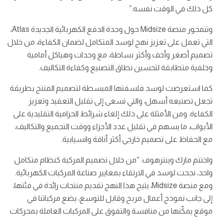
كل ذلك في الوقت نفسه.”
وتتمحور منصة Midsize حول وحدة الدفع الكهربائية الجديدة Atlas،
التي تعمل على تعزيز نهج لوسد المتكامل لضمان الكفاءة، من خلال
تصميم أصغر وأخف وأكثر بساطة، مع وحدات وهياكل أمامية
وخلفية متطابقة لتحسين نطاق التصنيع وكفاءة التكاليف.
كما استعرضت لوسد فلسفتها المبسطة لتصميم المنتج بطريقة
تجعل تصنيعه أسهل، والتي تسعى إلى تقليل التعقيد وتعزيز
الكفاءة. ومن الأمثلة على ذلك إلغاء شرائط الحزامية التقليدية على
الأبواب، ما يسهم في تقليل عدد الأجزاء ووقت التجميع والتكاليف،
مع الحفاظ على تصميم خارجي أكثر أناقة وانسيابية.
واختتم مارك وينترهوف: “من خلال تصميم المركبة كنظام متكامل
واحد، نجحت لوسد في الارتقاء بمعايير صناعة المركبات الكهربائية.
ومع منصة Midsize، يتيح هذا النهج تقديم منتجات رائدة في فئتها،
إلى جانب نموذج أعمال مربح وقابل للتوسع، يضع مركباتنا في
موقع يمكّنها من منافسة والتفوق على المركبات العاملة بمحركات