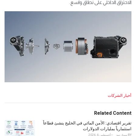
الاحتراق الداخلي على نطاق واسع.
C
أخبار الشركات
a
t
e
Related Content
g
o
تقرير اقتصادي: الأمن المائي في الخليج ينشئ قطاعاً
r
استثمارياً بمليارات الدولارات
i
BY
سوق نيوز
أغسطس 6, 2026