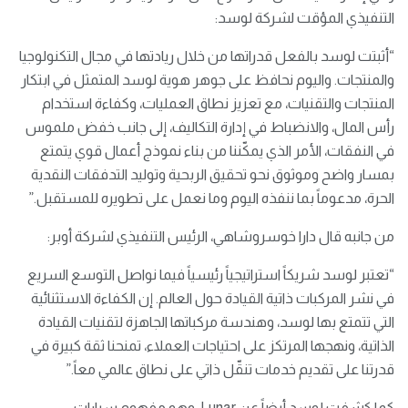
التنفيذي المؤقت لشركة لوسد:
“أثبتت لوسد بالفعل قدراتها من خلال ريادتها في مجال التكنولوجيا
والمنتجات. واليوم نحافظ على جوهر هوية لوسد المتمثل في ابتكار
المنتجات والتقنيات، مع تعزيز نطاق العمليات، وكفاءة استخدام
رأس المال، والانضباط في إدارة التكاليف، إلى جانب خفض ملموس
في النفقات، الأمر الذي يمكّننا من بناء نموذج أعمال قوي يتمتع
بمسار واضح وموثوق نحو تحقيق الربحية وتوليد التدفقات النقدية
الحرة، مدعوماً بما ننفذه اليوم وما نعمل على تطويره للمستقبل.”
من جانبه قال دارا خوسروشاهي، الرئيس التنفيذي لشركة أوبر:
“تعتبر لوسد شريكاً استراتيجياً رئيسياً فيما نواصل التوسع السريع
في نشر المركبات ذاتية القيادة حول العالم. إن الكفاءة الاستثنائية
التي تتمتع بها لوسد، وهندسة مركباتها الجاهزة لتقنيات القيادة
الذاتية، ونهجها المرتكز على احتياجات العملاء، تمنحنا ثقة كبيرة في
قدرتنا على تقديم خدمات تنقّل ذاتي على نطاق عالمي معاً.”
كما كشفت لوسد أيضاً عن Lunar، وهو مفهوم سيارات