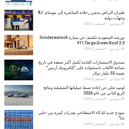
e
s
طيران الرياض يدشن رحلاته المباشرة إلى مومباي كـ8
:
وجهات دولية
BY
سوق نيوز
أغسطس 5, 2026
بورشه السعودية تكشف عن سيارة Sonderwunsch
911 Targa Green Roof 2.0
BY
سوق نيوز
أغسطس 5, 2026
صندوق الاستثمارات العامة يُكمل أكبر صفقة في تاريخ
صناعة الألعاب باستحواذه على “إلكترونيك آرتس”
بقيمة 55 مليار دولار
BY
سوق نيوز
أغسطس 5, 2026
لوسِد تعلن عن إعادة ضبط عملياتها التشغيلية ونتائج
الربع الثاني من عام 2026
BY
سوق نيوز
أغسطس 4, 2026
نموذج جديد للذكاء الاصطناعي بقدرات كبيرة من •علي
بابا"
BY
سوق نيوز
أغسطس 4, 2026