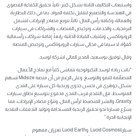
واستيعاب التكاليف الثابتة بشكل كبير؛ ثانياً، تحقيق الكفاءة القصوى
في الهندسة والتصنيع لتقليل تكلفة المواد، بما في ذلك البطارية،
والعمالة، وكثافة رأس المال؛ ثالثاً، تنويع مصادر الإيرادات لتشمل
البرمجيات، والخدمات، وترخيص المنصات، والشراكات في سيارات
الروبوتاكسي، وتقنيات القيادة الذاتية؛ رابعاً، إقامة شراكات رأسمالية
كفؤة، لا سيما في مجالي سيارات الروبوتاكسي وترخيص المنصة.
وقال توفيق بوسعيد، المدير المالي لشركة لوسد:
“باتت ريادة لوسد التكنولوجية تتماشى كلياً مع نماذج الأعمال
المصمّمة للنمو والتوسع. وعلى الرغم من أن منصة Midsize تسهم
بشكل جوهري في تحسن جدوى وربحية كل سيارة على المدى
المتوسط، فإن التقدم قريب المدى مدفوع بتوسيع نطاق سيارات
Gravity، والنشر المنضبط لرأس المال، وتنوّع مصادر الإيرادات، مما
يسرّع مسارنا نحو تحقيق الربحية المستدامة وتوليد التدفقات النقدية
الإيجابية الحرة.”
سيارتاLucid Cosmos وLucid Earth تعززان مفهوم