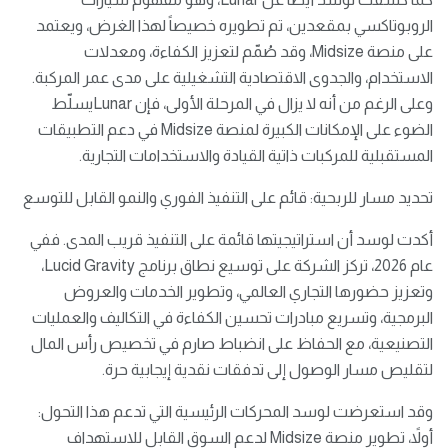
الروبوتاكسي بمقعدين، تم تطويره خصيصاً لهذا الغرض، ويعتمد
على منصة Midsize، وقد صُمّم لتعزيز الكفاءة، ومعدلات
الاستخدام، والجدوى الاقتصادية التشغيلية على مدى عمر المركبة.
وعلى الرغم من أنه لا يزال في المرحلة الأولى، فإن Lunarيسلّط
الضوء على الإمكانات الكبيرة لمنصة Midsize في دعم التطبيقات
المستقبلية للمركبات ذاتية القيادة والاستخدامات التجارية.
تحديد مسار للربحية: قائم على التنفيذ الفوري والنمو القابل للتوسع
أكدت لوسد أن استراتيجيتها قائمة على التنفيذ قريب المدى. ففي
عام 2026، تركز الشركة على توسيع نطاق برنامج Lucid Gravity،
وتعزيز حضورها التجاري العالمي، وتطوير الخدمات والعروض
البرمجية، وتسريع مبادرات تحسين الكفاءة في التكاليف والعمليات
التصنيعية، مع الحفاظ على انضباط صارم في تخصيص رأس المال
لتقليص مسار الوصول إلى تدفقات نقدية إيجابية حرة.
وقد استعرضت لوسد المحركات الرئيسية التي تدعم هذا التحول:
أولاً، تطوير منصة Midsize لدعم السوق القابل للاستهداف