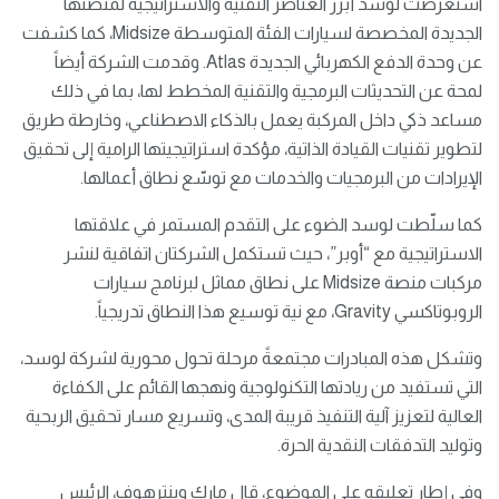
استعرضت لوسد أبرز العناصر التقنية والاستراتيجية لمنصتها
الجديدة المخصصة لسيارات الفئة المتوسطة Midsize، كما كشفت
عن وحدة الدفع الكهربائي الجديدة Atlas. وقدمت الشركة أيضاً
لمحة عن التحديثات البرمجية والتقنية المخطط لها، بما في ذلك
مساعد ذكي داخل المركبة يعمل بالذكاء الاصطناعي، وخارطة طريق
لتطوير تقنيات القيادة الذاتية، مؤكدة استراتيجيتها الرامية إلى تحقيق
الإيرادات من البرمجيات والخدمات مع توسّع نطاق أعمالها.
كما سلّطت لوسد الضوء على التقدم المستمر في علاقتها
الاستراتيجية مع “أوبر”، حيث تستكمل الشركتان اتفاقية لنشر
مركبات منصة Midsize على نطاق مماثل لبرنامج سيارات
الروبوتاكسي Gravity، مع نية توسيع هذا النطاق تدريجياً.
وتشكل هذه المبادرات مجتمعةً مرحلة تحول محورية لشركة لوسد،
التي تستفيد من ريادتها التكنولوجية ونهجها القائم على الكفاءة
العالية لتعزيز آلية التنفيذ قريبة المدى، وتسريع مسار تحقيق الربحية
وتوليد التدفقات النقدية الحرة.
وفي إطار تعليقه على الموضوع، قال مارك وينترهوف، الرئيس