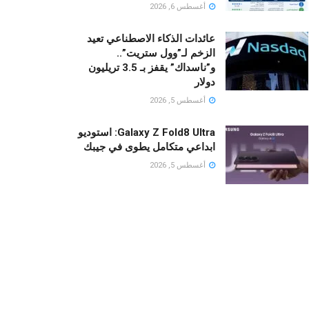
أغسطس 6, 2026
عائدات الذكاء الاصطناعي تعيد
الزخم لـ”وول ستريت”..
و”ناسداك” يقفز بـ 3.5 تريليون
دولار
أغسطس 5, 2026
Galaxy Z Fold8 Ultra: استوديو
ابداعي متكامل يطوى في جيبك
أغسطس 5, 2026