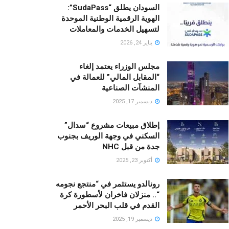
السودان يطلق “SudaPass”:
الهوية الرقمية الوطنية الموحدة
لتسهيل الخدمات والمعاملات
يناير 24, 2026
مجلس الوزراء يعتمد إلغاء
“المقابل المالي” للعمالة في
المنشآت الصناعية
ديسمبر 17, 2025
إطلاق مبيعات مشروع “سدال”
السكني في وجهة الوريف بجنوب
جدة من قبل NHC
أكتوبر 23, 2025
رونالدو يستثمر في “منتجع نجومه
“.. منزلان فاخران لأسطورة كرة
القدم في قلب البحر الأحمر
ديسمبر 19, 2025