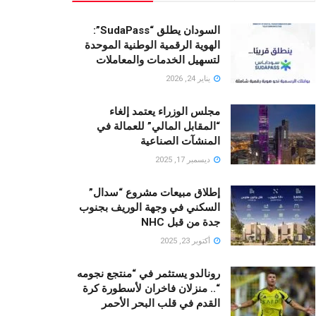
السودان يطلق “SudaPass”:
الهوية الرقمية الوطنية الموحدة
لتسهيل الخدمات والمعاملات
يناير 24, 2026
مجلس الوزراء يعتمد إلغاء
“المقابل المالي” للعمالة في
المنشآت الصناعية
ديسمبر 17, 2025
إطلاق مبيعات مشروع “سدال”
السكني في وجهة الوريف بجنوب
جدة من قبل NHC
أكتوبر 23, 2025
رونالدو يستثمر في “منتجع نجومه
“.. منزلان فاخران لأسطورة كرة
القدم في قلب البحر الأحمر