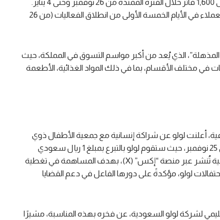
سعودي على شكل قسائم شرائية، سيتم توزيعها على 1,600 فائز خلال الفترة الممتدة من 26 نوفمبر وحتى 4 يناير.
كما تُعزز الحملة بتوزيع 1000 عربة تسوق مجانية على العملاء في الأيام الخمسة الأولى من انطلاق الفعاليات (من 26
المذهلة”، الذي يُعد من أكبر مواسم التسوق في المملكة، حيث
تجاوز 70% على آلاف المنتجات في مختلف الأقسام، بما في ذلك المواد الغذائية، الأطعمة
ية، أعلنت لولو عن شراكة إنسانية مع جمعية الأطفال ذوي
الإعاقة. وتتضمن المبادرة حملة تبرعات مبتكرة تبدأ في 25 نوفمبر، حيث ستقوم لولو بالتبرع بمبلغ 1 ريال سعودي
مقابل كل إعادة نشر (ريتويت) لقصة طفل من الجمعية تُنشر عبر منصة “إكس” (X)، بهدف المساهمة في تغطية
حتفالات لولو، مؤكدةً على دورها الفاعل في دعم القضايا
ليمي لشركة لولو السعودية، عن فخره بهذه المناسبة، مشيرًا