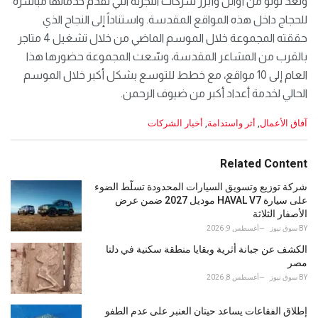
وتعد لولو من أوائل وأبرز شركات التجزئة التي تقدم خدماتها مباشرة
للحجاج داخل هذه المواقع المقدسة. واستناداً إلى النجاح الذي
حققته المجموعة خلال الموسم الماضي من خلال تشغيل 4 متاجر
بالقرب من المشاعر المقدسة، وسّعت المجموعة حضورها هذا
العام إلى 10 مواقع، مع خطط للتوسع بشكل أكبر خلال الموسم
الحالي لخدمة أعداد أكبر من ضيوف الرحمن.
C
آفاق الأعمال
,
أثر واستدامة
,
أخبار الشركات
a
t
e
Related Content
g
o
شركة توزيع وتسويق السيارات المحدودة تسلّط الضوء
r
على سيارة HAVAL V7 موديل 2027 ضمن عرض
i
الأصفار الثلاثة
e
BY
سوق نيوز
أغسطس 9, 2026
s
الكشف عن جبانة أثرية وبقايا منطقة سكنية في دلتا
:
مصر
BY
سوق نيوز
أغسطس 8, 2026
إطلاق الفقاعات يساعد حيتان العنبر على عدم الطفو