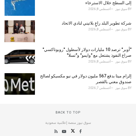
إلى السطح خلال الاسترخاء
BY
سوق نيوز
أغسطس 8, 2026
شركة تطوير البلد راعٍ بلاتيني لنادي الاتحاد
BY
سوق نيوز
أغسطس 8, 2026
"أوبر" ترصد 10 مليارات دولار لأسطول "روبوتاكسي"
صراع النفوذ يشتعل مع "وايمو" و"تسلا"
BY
سوق نيوز
أغسطس 8, 2026
إلزام ميتا بدفع 567 مليون دولار في نيو مكسيكو لصالح
صندوق معني بالقصر
BY
سوق نيوز
أغسطس 7, 2026
BACK TO TOP
سوق نيوز منصة إعلامية سعودية