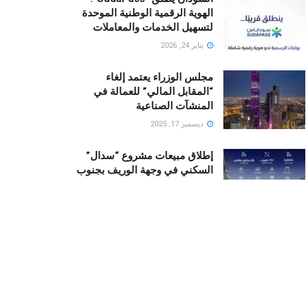
الهوية الرقمية الوطنية الموحدة
لتسهيل الخدمات والمعاملات
يناير 24, 2026
مجلس الوزراء يعتمد إلغاء
“المقابل المالي” للعمالة في
المنشآت الصناعية
ديسمبر 17, 2025
إطلاق مبيعات مشروع “سدال”
السكني في وجهة الوريف بجنوب
جدة من قبل NHC
أكتوبر 23, 2025
رونالدو يستثمر في “منتجع نجومه
“.. منزلان فاخران لأسطورة كرة
القدم في قلب البحر الأحمر
ديسمبر 19, 2025