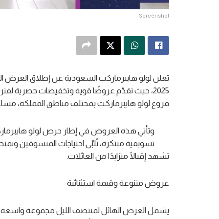
Screenshot
تعلن لولو هايبرماركت السعودية عن إطلاق العرض اله
2025، حيث تقدّم عروضًا قوية وتخفيضات حصرية لف
فروع لولو هايبرماركت بمختلف مناطق المملكة، مساء يوم الثلاثاء 31
وتأتي هذه العروض في إطار حرص لولو هايبرمارك
تسويقية مبتكرة، تُلبّي احتياجات المتسوقين وتمن
تشهد إقبالًا متزايدًا من العائلات.
عروض متنوعة وقيمة استثنائية
يشمل العرض الهائل لمنتصف الليل مجموعة واسعة م