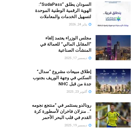
السودان يطلق “SudaPass”:
الهوية الرقمية الوطنية الموحدة
لتسهيل الخدمات والمعاملات
يناير 24, 2026
مجلس الوزراء يعتمد إلغاء
“المقابل المالي” للعمالة في
المنشآت الصناعية
ديسمبر 17, 2025
إطلاق مبيعات مشروع “سدال”
السكني في وجهة الوريف بجنوب
جدة من قبل NHC
أكتوبر 23, 2025
رونالدو يستثمر في “منتجع نجومه
“.. منزلان فاخران لأسطورة كرة
القدم في قلب البحر الأحمر
ديسمبر 19, 2025