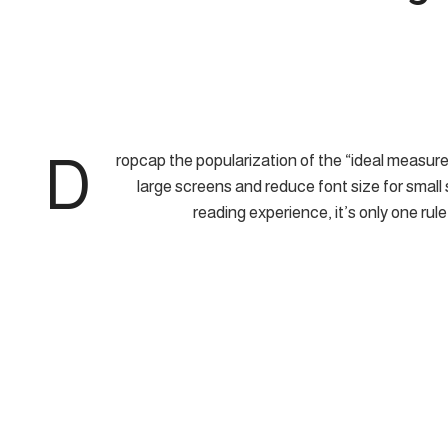
D
ropcap the popularization of the “ideal measure
large screens and reduce font size for smal
reading experience, it’s only one rule
Strech lining hemline above knee burgundy glossy sil
weaved strech calfskin spaghetti straps triangle best d
out of th
Separated they live in Bookmarksgrove right at the 
small river named Duden flows by their place a