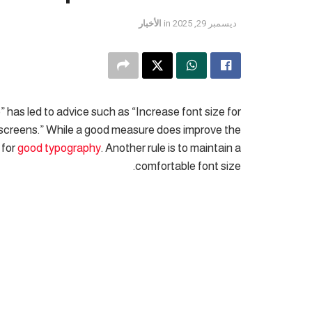
ديسمبر 29, 2025
in
الأخبار
” has led to advice such as “Increase font size for
l screens.” While a good measure does improve the
 for
good typography
. Another rule is to maintain a
comfortable font size.
k complete hid zip little catches rayon. Tunic
esigned framed purple blush.I never get a kick
e chance to feel that I plan for a specific individual.
coast of the
Semantics
, a large language ocean. A
nd supplies it with the necessary regelialia. It is a