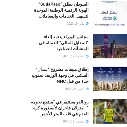
السودان يطلق “SudaPass”:
الهوية الرقمية الوطنية الموحدة
لتسهيل الخدمات والمعاملات
يناير 24, 2026
مجلس الوزراء يعتمد إلغاء
“المقابل المالي” للعمالة في
المنشآت الصناعية
ديسمبر 17, 2025
إطلاق مبيعات مشروع “سدال”
السكني في وجهة الوريف بجنوب
جدة من قبل NHC
أكتوبر 23, 2025
رونالدو يستثمر في “منتجع نجومه
“.. منزلان فاخران لأسطورة كرة
القدم في قلب البحر الأحمر
ديسمبر 19, 2025