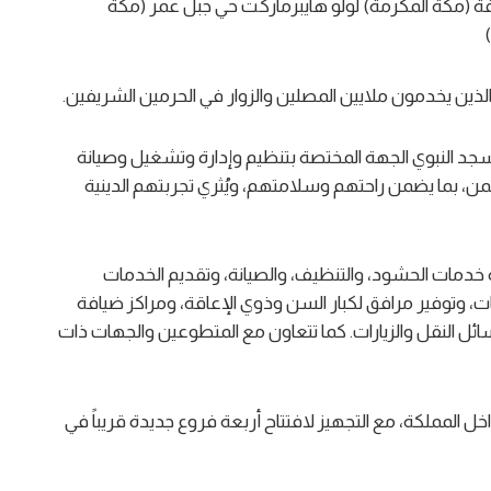
فة (مكة المكرمة) لولو هايبرماركت حي جبل عمر (مكة
ن الذين يخدمون ملايين المصلين والزوار في الحرمين الشريفين.
مسجد النبوي الجهة المختصة بتنظيم وإدارة وتشغيل وصيانة
ن، بما يضمن راحتهم وسلامتهم، ويُثري تجربتهم الدينية
ة خدمات الحشود، والتنظيف، والصيانة، وتقديم الخدمات
، وتوفير مرافق لكبار السن وذوي الإعاقة، ومراكز ضيافة
سائل النقل والزيارات. كما تتعاون مع المتطوعين والجهات ذات
 المملكة، مع التجهيز لافتتاح أربعة فروع جديدة قريباً في