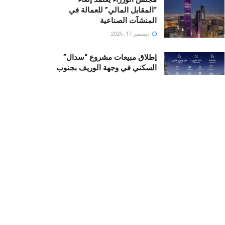
“المقابل المالي” للعمالة في
المنشآت الصناعية
ديسمبر 17, 2025
إطلاق مبيعات مشروع “سدال”
السكني في وجهة الوريف بجنوب
جدة من قبل NHC
أكتوبر 23, 2025
رونالدو يستثمر في “منتجع نجومه
“.. منزلان فاخران لأسطورة كرة
القدم في قلب البحر الأحمر
ديسمبر 19, 2025
Recent News