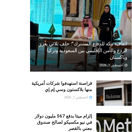
اتفاقية مكة للدفاع المشترك”: حلف ثلاثي يعزز
الردع والأمن الإقليمي بين السعودية وتركيا
وباكستان
أغسطس 7, 2026
قراصنة استهدفوا شركات أمريكية
منها بلاكستون وسي.إم.إي
أغسطس 7, 2026
إلزام ميتا بدفع 567 مليون دولار
في نيو مكسيكو لصالح صندوق
معني بالقصر