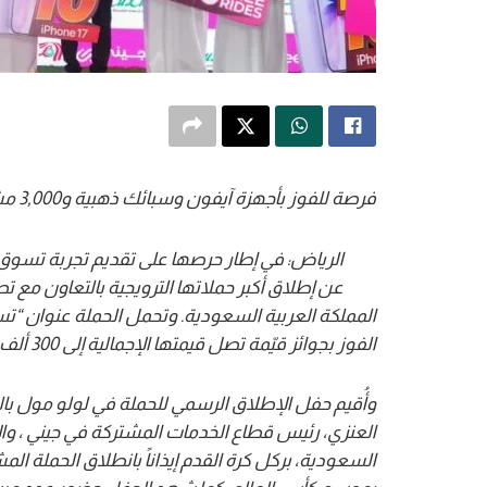
فرصة للفوز بأجهزة آيفون وسبائك ذهبية و3,000 مشوار مجاني في مختلف أنحاء المملكة
الرياض: في إطار حرصها على تقديم تجربة تسوق 
عن إطلاق أكبر حملاتها الترويجية بالتعاون مع ت
المملكة العربية السعودية. وتحمل الحملة عنوان “
الفوز بجوائز قيّمة تصل قيمتها الإجمالية إلى 300 ألف ريال سعودي
وأُقيم حفل الإطلاق الرسمي للحملة في لولو مول بال
العنزي،
رئيس
قطاع الخدمات المشتركة
في جيني
، و
السعودية، بركل كرة القدم إيذاناً بانطلاق الحملة