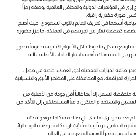
 يُرى في المؤتمرات الدولية والمحافل العالمية بوصفه رمزاً
يعكس صورة حضارية راقية.
والسياحية أسهما في تعريف العالم بالثوب السعودي، حيث أصبح
ه بعضهم كقطعة تعبّر عن تجربتهم في المملكة، ما عزز حضوره
ة ارتفع بشكل ملحوظ خلال الأعوام الأخيرة، مدعوماً بتطور
اع وعي المستهلك بأهمية اختيار الخامات الأصلية عالية
تتصدر قائمة الخيارات المفضلة لدى العملاء، خاصة في فصل
حرارة المرتفعة، مع المحافظة على المظهر الأنيق والانسيابية
منخفضة السعر، إلا أنها غالباً أقل جودة من الأصلية من
غسيل والاستخدام المتكرر، داعياً المستهلكين إلى التأكد من
لم يعد مجرد زي تقليدي، بل صناعة متكاملة وهوية حيّة
ره المتنامي عربياً وعالمياً يؤكدان مكانته بوصفه الثوب الرائد
وده ليصبح سفيراً للهوية السعودية في العالم.