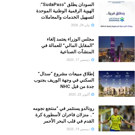
السودان يطلق “SudaPass”:
الهوية الرقمية الوطنية الموحدة
لتسهيل الخدمات والمعاملات
يناير 24, 2026
مجلس الوزراء يعتمد إلغاء
“المقابل المالي” للعمالة في
المنشآت الصناعية
ديسمبر 17, 2025
إطلاق مبيعات مشروع “سدال”
السكني في وجهة الوريف بجنوب
جدة من قبل NHC
أكتوبر 23, 2025
رونالدو يستثمر في “منتجع نجومه
“.. منزلان فاخران لأسطورة كرة
القدم في قلب البحر الأحمر
ديسمبر 19, 2025