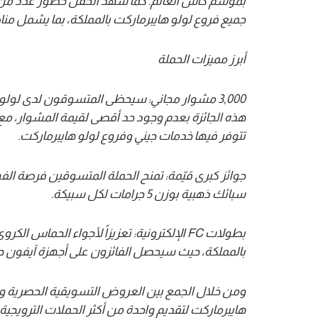
بموسم كأس العالم. كما شهد الحفل حضور عدد من كبا
جميع فروع لولو هايبرماركت بالمملكة، بما يشمل من
أبرز مميزات الحملة
3,000
مشوار مجاني
:
هذه الجائزة بعدم وجود حد أقصى لقيمة المشوار، مع 
تتوفر فيها خدمات جيني وفروع لولو هايبرماركت
.
جوائز كبرى قيّمة
:
سبائك ذهبية بوزن 5 جرامات لكل سبيكة
.
بطولات
FC
الإلكترونية
:
تعزيزاً لأجواء الحماس الكر
بالمملكة، حيث سيحصل الفائزون على أجهزة آيفون ج
ومن خلال الجمع بين العروض التسويقية الحصرية وفر
هايبرماركت لتقديم واحدة من أكثر الحملات الترويجية 