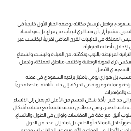
عودي يواصل ترسيخ مكانته بوصفه الخيار الأول خليجياً في
رج، مشيراً إلى أن هذا الزي لم يأتِ من فراغ، بل هو امتداد
المملكة في ثلاثينيات القرن الماضي تقريباً، ليكتسب عبر
إخلال بأصالته المتوارثة.
تراثية المرتبطة بالثوب وتكمّله، من العباءة والبشت والشماغ
كس ثراء الهوية الوطنية واختلاف مناطق المملكة، وتجعل
ر السعودي الأصيل.
ب، بل هو زي يومي بامتياز يرتديه السعودي في عمله
ة وعملية ومرونة في الحركة، إلى جانب أناقته، ما جعله جزءاً
ت والمؤتمرات.
 إلى حد كبير، يأخذ شكل الجسم من الأعلى ثم يميل إلى الاتساع
 عادة ناحية الصدر، وهي خصائص منحته تناسقاً مع مختلف أشكال
وب أنيق، مع دقة في المقاسات وتوازن في الطول والاتساع.
ً داخل المملكة أو الخليج، بل امتد إلى عدد من الدول
يلفت الأنظار في العواصم الأوروبية عبر الجاليات السعودية