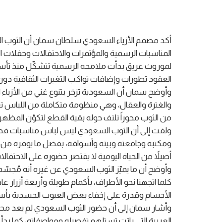
أكد مصمم الأزياء السعودي سلطان سمان أن الثوب الس
المناسبات الرسمية والمؤتمرات والاحتفالات وحفلات التخ
لموروث عريق بدأت ملامحه الرسمية تتشكّل منذ تأسيس 
العقود تطورات وإضافات تواكب التغيرات الثقافية دون ال
وأوضح سمان أن السعودية تزخر بتنوع غني من الأزياء ال
والغترة والعقال، وهي منظومة متكاملة من اللباس تع
من الثوب محوراً تلتف حوله بقية القطع لتكوّن المظه
ولفت إلى أن الثوب السعودي ليس لباس مناسبات فحس
ومكتبه وجامعته وبيته وأسواقه، بفضل ما يوفره من راح
أصيلاً من الحياة اليومية لا يقتصر حضوره على الاحتفالا
وأوضح أن ما يميّز الثوب السعودي عن غيره أنه مُجسّم
كلما اتجهنا نحو الأطراف، بأكمام طويلة وأربعة أزرار
الأجسام وقدرة على إخفاء بعض العيوب الجسدية بأسل
وأشار سمان إلى أن حضور الثوب السعودي لم يعد محصورا
العربية التي باتت تستلهم تفصيله ومواصفاته، كما بدأ 