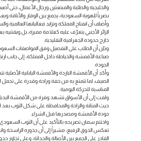
والخليجية والطلبة والمبتعثين ورجال الأعمال، حتى أصبح
بصرياً للهوية السعودية، يجمع بين الوقار والأناقة و
وأضاف أن انفتاح المملكة وتزايد فعالياتها العالمية 
الزائر الأجنبي يتعرّف عليه كعلامة مميزة، بل ويقتني
خارج حدوده الجغرافية التقليدية.
وبيّن أن الطلب على التفصيل وفق المواصفات السعودي
صناعة الأقمشة والخياطة داخل المملكة، إلى جانب ارتف
الجودة.
وأكد أن الأقمشة الباردة والأقمشة اليابانية الأصلية 
الصيف، لما تتمتع به من خفة وراحة وقدرة على تحمل ال
المناسبة للحركة اليومية.
ولفت إلى أن الأسواق تشهد وفرة من الأقمشة البديلة 
حيث المتانة والراحة والمحافظة على شكل الثوب بعد ال
جودة الأقمشة ومصدرها قبل الشراء.
واختتم سمان تصريحه بالتأكيد على أن الثوب السعودي 
تعكس الذوق الرفيع، مشيراً إلى أن جذوره الراسخة وانتشا
القادر على الجمع بين الأصالة والحداثة، وعلى تجاوز حد