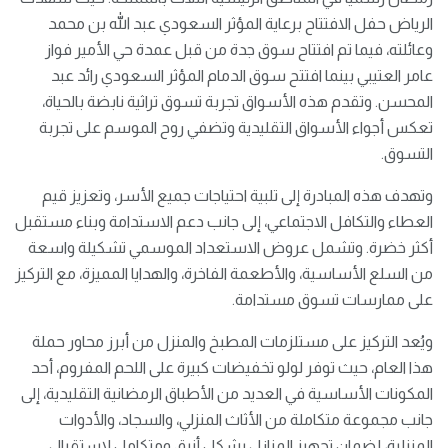
الرياض حفل الافتتاح برعاية المؤثر السعودي عبد الله بن محمد
وعائلته، فيما تم افتتاح سوق جدة من قبل عمدة حي الأمير فواز
عامر العتيبي بينما افتتح سوق الدمام المؤثر السعودي رائد عبد
المحسن. وتقدم هذه الأسواق تجربة تسوق تراثية نابضة بالحياة،
تعكس أجواء الأسواق التقليدية وتضفي روح الموسم على تجربة
التسوق.
وتهدف هذه المبادرة إلى تلبية احتياجات جميع الأسر، وتعزيز قيم
العطاء والتكافل الاجتماعي، إلى جانب دعم الاستدامة وبناء مستقبل
أكثر خضرة. وتشمل عروض الاستعداد الموسمي تشكيلة واسعة
من السلع الأساسية، والأطعمة الفاخرة، والهدايا المميزة، مع التركيز
على ممارسات تسوق مستدامة.
ويُعد التركيز على مستلزمات المطبخ والمنزل من أبرز محاور حملة
هذا العام، حيث توفر لولو تخفيضات كبيرة على اللحم المفروم، أحد
المكونات الأساسية في العديد من الأطباق الرمضانية التقليدية، إلى
جانب مجموعة متكاملة من الأثاث المنزلي، والسجاد، والأدوات
المنزلية، لضمان تجهيز المنازل بشكل أنيق ومتكامل لاستقبال