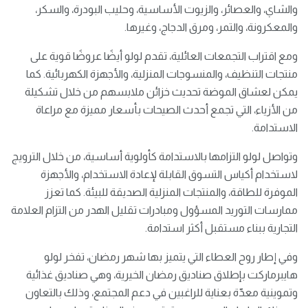
والشاي، والعصائر، والزيوت الأساسية، وحليب البودرة، والسكر،
والمعكرونة، والتمر، ومرق الدجاج، وغيرها.
ومع اقتراب التجمعات العائلية، تقدم لولو أيضًا عروضًا قوية على
منتجات التنظيف، والمنسوجات المنزلية، والأجهزة الكهربائية. كما
يمكن لعشاق الموضة تحديث خزائن ملابسهم من خلال تشكيلة
من الأزياء، التي تجمع أحدث الصيحات بأسعار مميزة مع مراعاة
الاستدامة.
وتواصل لولو التزامها بالاستدامة كأولوية أساسية، من خلال الترويج
لاستخدام أكياس التسوق القابلة لإعادة الاستخدام، والأجهزة
الموفرة للطاقة، والمنتجات المنزلية الصديقة للبيئة. كما تعزز
ممارسات التوريد المسؤول ومبادرات تقليل الهدر من التزام العلامة
التجارية ببناء مستقبل أكثر استدامة.
وفي إطار روح العطاء التي يتميز بها شهر رمضان، تفخر لولو
هايبرماركت بإطلاق صناديق رمضان الخيرية، وهي صناديق غذائية
وتموينية معدّة بعناية للراغبين في دعم المجتمع، وذلك بالتعاون