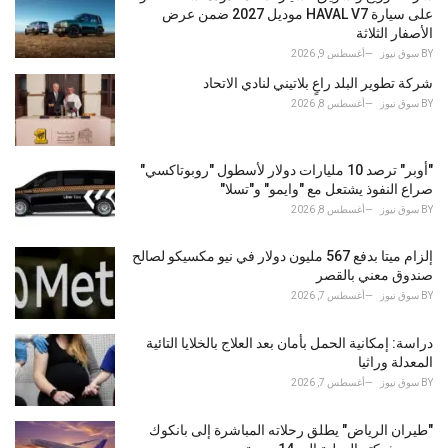
r
على سيارة HAVAL V7 موديل 2027 ضمن عرض
i
الأصفار الثلاثة
e
BY
سوق نيوز
أغسطس 9, 2026
s
شركة تطوير البلد راعٍ بلاتيني لنادي الاتحاد
:
BY
سوق نيوز
أغسطس 8, 2026
"أوبر" ترصد 10 مليارات دولار لأسطول "روبوتاكسي"
صراع النفوذ يشتعل مع "وايمو" و"تسلا"
BY
سوق نيوز
أغسطس 8, 2026
إلزام ميتا بدفع 567 مليون دولار في نيو مكسيكو لصالح
صندوق معني بالقصر
BY
سوق نيوز
أغسطس 7, 2026
دراسة: إمكانية الحمل بأمان بعد العلاج بالخلايا التائية
المعدلة وراثيا
BY
سوق نيوز
أغسطس 7, 2026
"طيران الرياض" يطلق رحلاته المباشرة إلى بانكوك