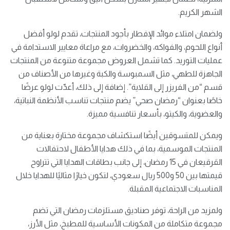
الشهر الكريم.
ولضمان امتلاء موائد الإفطار بأجود المنتجات، تقدم لولو أفضل
أنواع اللحوم، والفواكه، والخضروات، مع مراعاة معايير الاستدامة في
عمليات التوريد. كما تشمل العروض مجموعة متنوعة من المنتجات
الجاهزة للطهي، مثل السمبوسة والكبة وغيرها من الأصناف من
قسم “من الفريزر إلى القلاية”. إضافة إلى ذلك، أعدّت لولو عرضًا
خاصًا بعنوان “رمضان صحي” يضم منتجات تناسب الأنظمة النباتية،
والعضوية، والكيتو، بأسعار تنافسية مميزة.
ويمكن للمتسوقين أيضًا استكشاف مجموعة مختارة بعناية من
المنتجات الموسمية، بما في ذلك هدايا الأطفال لاحتفالات
القرقيعان في 15 رمضان، إلى جانب بطاقات الهدايا التي تتراوح
قيمتها بين 50 و500 ريال سعودي، لتكون خيارًا مثاليًا للهدايا خلال
المناسبات الاجتماعية المقبلة.
ولمزيد من الراحة، توفر صناديق مستلزمات رمضان التي تضم
مجموعة متكاملة من المكونات الأساسية للمطبخ، مثل الأرز،