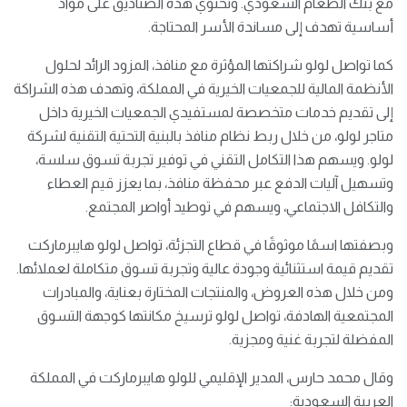
مع بنك الطعام السعودي. وتحتوي هذه الصناديق على مواد
أساسية تهدف إلى مساندة الأسر المحتاجة.
كما تواصل لولو شراكتها المؤثرة مع منافذ، المزود الرائد لحلول
الأنظمة المالية للجمعيات الخيرية في المملكة، وتهدف هذه الشراكة
إلى تقديم خدمات متخصصة لمستفيدي الجمعيات الخيرية داخل
متاجر لولو، من خلال ربط نظام منافذ بالبنية التحتية التقنية لشركة
لولو. ويسهم هذا التكامل التقني في توفير تجربة تسوق سلسة،
وتسهيل آليات الدفع عبر محفظة منافذ، بما يعزز قيم العطاء
والتكافل الاجتماعي، ويسهم في توطيد أواصر المجتمع.
وبصفتها اسمًا موثوقًا في قطاع التجزئة، تواصل لولو هايبرماركت
تقديم قيمة استثنائية وجودة عالية وتجربة تسوق متكاملة لعملائها.
ومن خلال هذه العروض، والمنتجات المختارة بعناية، والمبادرات
المجتمعية الهادفة، تواصل لولو ترسيخ مكانتها كوجهة التسوق
المفضلة لتجربة غنية ومجزية.
وقال محمد حارس، المدير الإقليمي للولو هايبرماركت في المملكة
العربية السعودية: