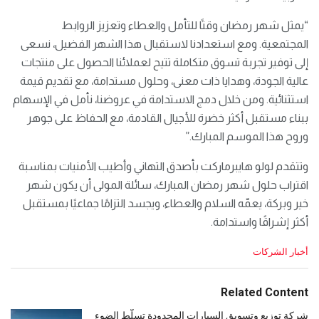
“يمثل شهر رمضان وقتًا للتأمل والعطاء وتعزيز الروابط
المجتمعية. ومع استعدادنا لاستقبال هذا الشهر الفضيل، نسعى
إلى توفير تجربة تسوق متكاملة تتيح لعملائنا الحصول على منتجات
عالية الجودة، وهدايا ذات معنى، وحلول مستدامة، مع تقديم قيمة
استثنائية. ومن خلال دمج الاستدامة في عروضنا، نأمل في الإسهام
ببناء مستقبل أكثر خضرة للأجيال القادمة، مع الحفاظ على جوهر
وروح هذا الموسم المبارك.”
وتتقدم لولو هايبرماركت بأصدق التهاني وأطيب الأمنيات بمناسبة
اقتراب حلول شهر رمضان المبارك، سائلة المولى أن يكون شهر
خير وبركة، يعمّه السلام والعطاء، ويجسد التزامًا جماعيًا بمستقبل
أكثر إشراقًا واستدامة.
C
أخبار الشركات
a
t
e
Related Content
g
o
شركة توزيع وتسويق السيارات المحدودة تسلّط الضوء