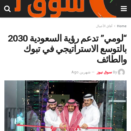
Home
آفاق الأعمال
“لومي” تدعم رؤية السعودية 2030
بالتوسع الاستراتيجي في تبوك
والطائف
By
سوق نيوز
شهرين Ago