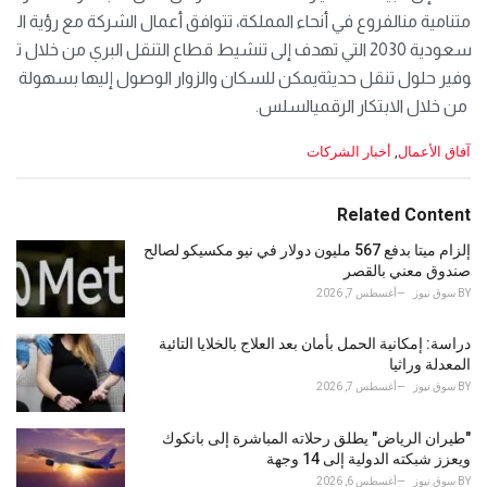
متنامية منالفروع في أنحاء المملكة، تتوافق أعمال الشركة مع رؤية ال
سعودية 2030 التي تهدف إلى تنشيط قطاع التنقل البري من خلال ت
وفير حلول تنقل حديثةيمكن للسكان والزوار الوصول إليها بسهولة
من خلال الابتكار الرقميالسلس.
C
آفاق الأعمال
,
أخبار الشركات
a
t
e
Related Content
g
o
إلزام ميتا بدفع 567 مليون دولار في نيو مكسيكو لصالح
r
صندوق معني بالقصر
i
BY
سوق نيوز
أغسطس 7, 2026
e
s
دراسة: إمكانية الحمل بأمان بعد العلاج بالخلايا التائية
:
المعدلة وراثيا
BY
سوق نيوز
أغسطس 7, 2026
"طيران الرياض" يطلق رحلاته المباشرة إلى بانكوك
ويعزز شبكته الدولية إلى 14 وجهة
BY
سوق نيوز
أغسطس 6, 2026