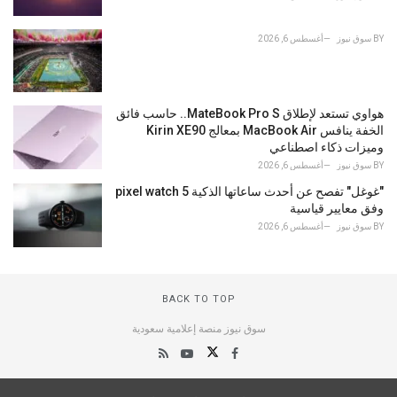
BY
سوق نيوز
أغسطس 6, 2026
هواوي تستعد لإطلاق MateBook Pro S.. حاسب فائق
الخفة ينافس MacBook Air بمعالج Kirin XE90
وميزات ذكاء اصطناعي
BY
سوق نيوز
أغسطس 6, 2026
"غوغل" تفصح عن أحدث ساعاتها الذكية pixel watch 5
وفق معايير قياسية
BY
سوق نيوز
أغسطس 6, 2026
BACK TO TOP
سوق نيوز منصة إعلامية سعودية