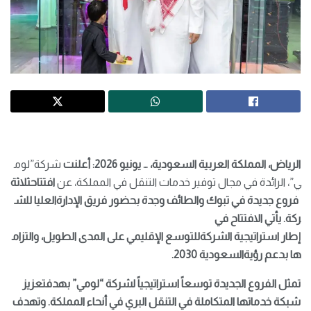
الرياض،
المملكة
العربية
السعودية،
…
يونيو
2026
:
أعلنت
شركة”لوم
ي”، الرائدة في مجال توفير خدمات التنقل في المملكة، عن
افتتاح
ثلاثة
فروع
جديدة
في
تبوك
والطائف
وجدة
بحضور
فريق
الإدارة
العليا
للش
ركة
.
يأتي
الافتتاح
في
إطار
استراتيجية
الشركة
للتوسع
الإقليمي
على
المدى
الطويل،
والتزام
ها
بدعم
رؤية
السعودية
2030.
تمثل
الفروع
الجديدة
توسعاً
استراتيجياً
لشركة
“
لومي
”
بهدف
تعزيز
شبكة
خدماتها
المتكاملة
في
التنقل
البري
في
أنحاء
المملكة
.
وتهدف