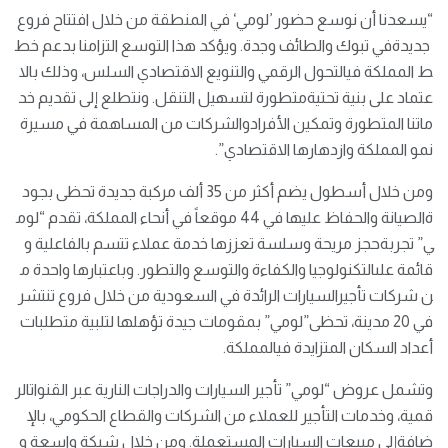
“يسعدنا أن نوسع حضور ’لومي‘ في المنطقة من خلال افتتاح فروع
جديدةفي تبوك والطائف وجدة. ويؤكد هذا التوسع التزامنا بدعم خط
ط المملكة فيالتحول الرقمي والتنويع الاقتصادي السلس، وذلك بالا
عتماد على بنية تحتيةمتطورة لتسهيل التنقل. ونتطلع إلى تقديم خد
ماتنا المتطورة وتمكين الأفرادوالشركات من المساهمة في مسيرة
نمو المملكة وازدهارها الاقتصادي”.
ومن خلال أسطول يضم أكثر من 35 ألف مركبة جديدة تحظى بجود
ةالصيانة والحفاظ عليها في 44 موقعاً في أنحاء المملكة، تقدم “لوم
ي” تجربةحجز مريحة وسلسة تعززها خدمة عملاء تتسم بالفاعلية و
قائمة علىالتكنولوجيا والكفاءة والتوسع والتطور. وباعتبارها واحدة م
ن شركات تأجيرالسيارات الرائدة في السعودية من خلال فروع تنتشر
في 20 مدينة، تحظى”لومي” بمقومات جيدة تؤهلها لتلبية متطلبات
أعداد السكان المتزايدة فيالمملكة.
وتشمل عروض “لومي” تأجير السيارات والدراجات النارية عبر القنواتالر
قمية، وخدمات التأجير للعملاء من الشركات والقطاع الحكومي، بالإ
ضافةإلى مبيعات السيارات المستعملة. ومن خلال شبكة واسعة و