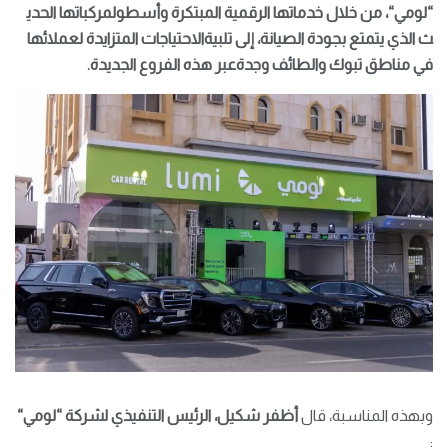
“
لومي
“
،
من
خلال
خدماتها
الرقمية
المبتكرة
وأسطول
مركبات
ها
الحدي
ث
الذي
يتمتع
بجودة
الصيانة
،
إلى
تلبية
الاحتياجات
المتزايدة
لعملائها
في
مناطق
تبوك
والطائف
وجدة
عبر
هذه
الفروع
الجديدة
.
وبهذه المناسبة، قال
أظفر
شكيل،
الرئيس
التنفيذي
لشركة
“
لومي
“
: