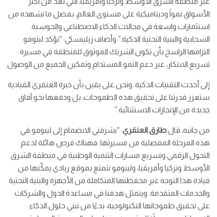
عبر منطقة الشرق الأوسط وتركيا وأفريقيا، التي تُعدّ من أكثر
الأسواق نمواً وديناميكية على مستوى العالم، بفضل ما تشهده من
استثمارات واسعة في مجالات الذكاء الاصطناعي والحوسبة
السحابية والبنية التحتية الذكية.” وأضاف زيلينسكي: “تؤكد لينوفو
التزامها الراسخ بأن تكون الشريك الموثوق للمنطقة في مسيرة
تسريع الابتكار، عبر دعم النمو المستدام وتمكين الجميع من الوصول
إلى أحدث التقنيات الذكية. ونحن على يقين بأن خبرة العنقري القيادية
ستعزز قدرتنا على تحقيق هذه الطموحات، بل ودفعها نحو آفاق
جديدة من الإنجازات الاستثنائية.”
من جانبه، قال
طارق العنقري
: “يشرفني الانضمام إلى لينوفو في
هذه المرحلة المفصلية من مسيرتها. فهناك فرص هائلة لدعم
التحول الرقمي وتسريع مسارات التنمية الوطنية في منطقة الشرق
الأوسط وتركيا وأفريقيا، ولينوفو تتمتع بموقع ريادي يمكّنها من
قيادة هذا التوجه عبر محفظتها المتكاملة من الأجهزة والبنية التحتية
والخدمات المتقدمة. ويتمثل هدفنا في مساعدة الدول والشركات
على تحقيق طموحاتها التكنولوجية، بدءًا من تبني حلول الذكاء