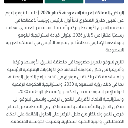
الرياض، المملكة العربية السعودية، 5 يناير 2026:
أعلنت لينوفو اليوم
عن تعيين طارق العنقري نائباً أول للرئيس ورئيساً لأعمالها في
منطقة الشرق الأوسط وتركيا وأفريقيا، وسيباشر العنقري مهامه
رسميًا اعتبارًا من 5 يناير 2026، ليتولى قيادة استراتيجية لينوفو
وتوسّعها الإقليمي انطلاقًا من مقرها الرئيسي في المملكة العربية
السعودية.
تلتزم لينوفو بتعزيز حضورها في منطقة الشرق الأوسط وتركيا
وأفريقيا من خلال مواءمة أعمالها مع الأولويات الإقليمية الرئيسية
والمساهمة كشريك تقني موثوق في تنفيذ برامج التحول الوطنية،
بما في ذلك رؤية السعودية 2030، واستراتيجية الحكومة الرقمية
لدولة الإمارات، ومدينة دبي الذكية، ورؤية قطر الوطنية 2030،
واستراتيجية الاتحاد الأفريقي للتحول الرقمي. وتسعى لينوفو إلى
تمكين الدول والمؤسسات والمستهلكين في المنطقة من اغتنام
فرص النمو والابتكار من خلال التركيز على الحلول القائمة على الذكاء
الاصطناعي، والبنية التحتية السحابية، وتقنيات الحوسبة المتقدمة.