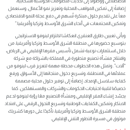
الاصطناعي ووصولاً إلى تحديث منظومات الحوسبة السحابية،
إضافةً إلى تمكين المواهب المحلية وتعزيز نمو الأعمال. وسنعمل
معاً على تقديم حلول مبتكرة تُسهم في دفع عجلة النمو الاقتصادي
وتمكين المجتمعات في أنحاء الشرق الأوسط وتركيا وأفريقيا.”
ويأتي تعيين طارق العنقري انعكاسًا لالتزام لينوفو الاستراتيجي
بتوسيع حضورها في منطقة الشرق الأوسط وتركيا وأفريقيا، من
خلال استثمارات نوعية تشمل تأسيس مقرها الإقليمي في الرياض،
وافتتاح منشأة تصنيع متطورة في المملكة بالشراكة مع شركة
“آلات”. وتمثل هذه الخطوات محطة مهمة لتعزيز قرب لينوفو من
عملائها في المنطقة، وتسريع دخول منتجاتها إلى الأسواق، ورفع
كفاءة سلاسل الإمداد، إضافةً إلى توفير حلول محلية مصممة
خصيصًا لتلبية احتياجات الحكومات والشركات والمستهلكين. كما
يجسّد إنشاء المقر الإقليمي ومنشأة التصنيع معًا رؤية لينوفو لدعم
الابتكار وتمكين الكفاءات الوطنية وتسريع التحول الرقمي على امتداد
منطقة الشرق الأوسط وتركيا وأفريقيا، تأكيدًا على دورها كشريك
موثوق في مسيرة التطور التقني الإقليمي.