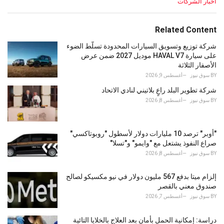
C
أخبار الشركات
a
t
e
Related Content
g
o
شركة توزيع وتسويق السيارات المحدودة تسلّط الضوء
r
على سيارة HAVAL V7 موديل 2027 ضمن عرض
i
الأصفار الثلاثة
e
BY
سوق نيوز
أغسطس 9, 2026
s
شركة تطوير البلد راعٍ بلاتيني لنادي الاتحاد
:
BY
سوق نيوز
أغسطس 8, 2026
"أوبر" ترصد 10 مليارات دولار لأسطول "روبوتاكسي"
صراع النفوذ يشتعل مع "وايمو" و"تسلا"
BY
سوق نيوز
أغسطس 8, 2026
إلزام ميتا بدفع 567 مليون دولار في نيو مكسيكو لصالح
صندوق معني بالقصر
BY
سوق نيوز
أغسطس 7, 2026
دراسة: إمكانية الحمل بأمان بعد العلاج بالخلايا التائية