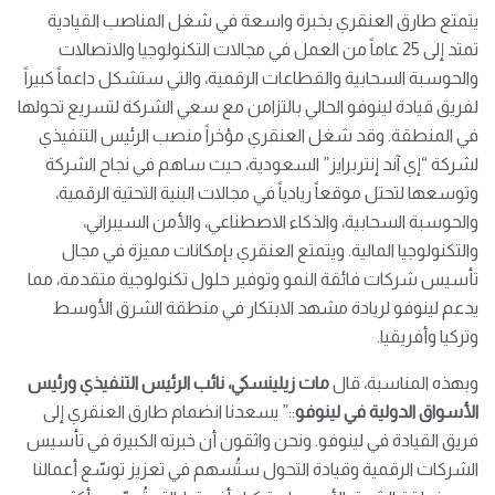
يتمتع طارق العنقري بخبرة واسعة في شغل المناصب القيادية
تمتد إلى 25 عاماً من العمل في مجالات التكنولوجيا والاتصالات
والحوسبة السحابية والقطاعات الرقمية، والتي ستشكل داعماً كبيراً
لفريق قيادة لينوفو الحالي بالتزامن مع سعي الشركة لتسريع تحولها
في المنطقة. وقد شغل العنقري مؤخراً منصب الرئيس التنفيذي
لشركة “إي آند إنتربرايز” السعودية، حيث ساهم في نجاح الشركة
وتوسعها لتحتل موقعاً ريادياً في مجالات البنية التحتية الرقمية،
والحوسبة السحابية، والذكاء الاصطناعي، والأمن السيبراني،
والتكنولوجيا المالية. ويتمتع العنقري بإمكانات مميزة في مجال
تأسيس شركات فائقة النمو وتوفير حلول تكنولوجية متقدمة، مما
يدعم لينوفو لريادة مشهد الابتكار في منطقة الشرق الأوسط
وتركيا وأفريقيا.
وبهذه المناسبة، قال
مات زيلينسكي، نائب الرئيس التنفيذي ورئيس
الأسواق الدولية في لينوفو
::” يسعدنا انضمام طارق العنقري إلى
فريق القيادة في لينوفو. ونحن واثقون أن خبرته الكبيرة في تأسيس
الشركات الرقمية وقيادة التحول ستُسهم في تعزيز توسّع أعمالنا