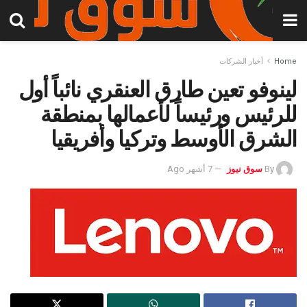
Home
أخبار الشركات
لينوفو تعين طارق العنقري نائباً أول
للرئيس ورئيساً لأعمالها بمنطقة
الشرق الأوسط وتركيا وأفريقيا
By
سوق نيوز
7 أشهر Ago