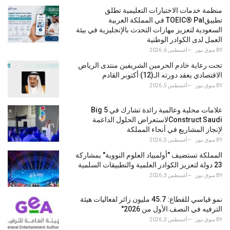
g
o
منظمة خدمات الاختبارات التعليمية تطلق
r
تطبيقTOEIC® Pal في المملكة العربية
i
السعودية لتعزيز مهارات التحدث بالإنجليزية في بيئة
e
العمل لدى الكوادر الوطنية
s
BY
سوق نيوز
أغسطس 6, 2026
:
تحت رعاية خادم الحرمين الشريفين منتدى الرياض
الاقتصادي يعقد دورته الـ(12) أكتوبر القادم
BY
سوق نيوز
أغسطس 5, 2026
علامات محلية وعالمية رائدة تشارك في Big 5
Construct Saudiلاستعراض الحلول الداعمة
لإنجاز المشاريع في أنحاء المملكة
BY
سوق نيوز
أغسطس 5, 2026
المملكة تستضيف "أولمبياد العلوم النووية" بمشاركة
23 دولة لتعزيز الكوادر العلمية والتطبيقات السلمية
BY
سوق نيوز
أغسطس 3, 2026
نمو قياسي للقطاع: 45.7 مليون زائر لفعاليات هيئة
الترفيه في النصف الأول من 2026"
BY
سوق نيوز
أغسطس 3, 2026