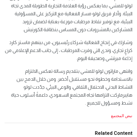
لولو للمشي، بما يعكس رؤية العلامة التجارية الطويلة المدى تجاه
البيئة. وأدار فريق لولو مسار الفعالية مع التركيز على المسؤولية
البيئية، مع توفير نقاط مرطبات موزعة بعناية لضمان تزويد
المشاركين بالمشروبات دون المساس بنظافة الكورنيش.
وشارك في إنجاح الفعالية شركاء رئيسيون، من بينهم ماستر كارد
كراعٍ تجاري، وندى التي وفرت المرطبات ، إلى جانب الدعم الإعلامي من
إذاعة ميرتشي وصحيفة اليوم.
وانتهى ماراثون لولو للمشي بتقديم رسالة تعكس الالتزام
بالاستدامة وخطوة نحو مستقبل أخضر. ومن خلال الدمج بين
النشاط البدني، الاحتفال الثقافي، والوعي البيئي، جدّدت لولو
هايبرماركت التزامها تجاه المجتمع السعودي، داعمةً أسلوب حياة
نشط ومسؤول للجميع .
C
نبض المجتمع
a
t
e
Related Content