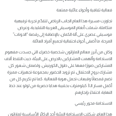
فعالية ثقافية وأجواء عائلية ممتعة
تجاوزت مسيرة هذا العام الجانب الرياضي لتقدّم تجربة ترفيهية
متكاملة، شملت أنغام الموسيقى العربية التقليدية، وعرض
موسيقي عصري على آلة الكمان، بالإضافة إلى رقصة “الدونات”
المرحة، ما أضفى أجواء احتفالية لجميع أفراد العائلة.
وكان من أبرز معالم الماراثون شخصية خضراء، التي جسدت مفهوم
الاستدامة وألهمت المشاركين بالحرص على البيئة، حيث التقط آلاف
المشاركين صورًا معها على طول الكورنيش. ولضمان شعور كل
مشارك بروح الاحتفال، تم تزويد الحضور بمجموعة تجهيزات مميزة
تضم قمصانًا وقبعات تحمل هوية الفعالية. كما تم تكريم كل من
أكمل مسار الـ3 كيلومترات بحقيبة هدايا حصرية من لولو عند خط
النهاية، احتفاءً بإنجازهم.
الاستدامة محور رئيسي
هذا العام، شكلت الاستدامة البيئية أحد الركائز الأساسية لماراثون