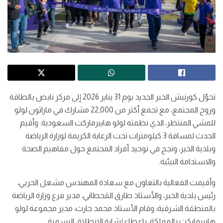
تحوّل كورنيش الخبر الجديد يوم 31 يناير 2026 إلى مركز نابض بالطاقة
وروح المجتمع، مع تجمع أكثر من 22,000 مشارك في ماراثون لولو
للمشي المنتظر، الذي نظمته لولو هايبرماركت السعودية. وأقيم
الحدث لمسافة 3 كيلومترات تحت الرعاية الكريمة لوزارة الرياضة
وبلدية الخبر، ونجح في توحيد أفراد المجتمع حول مفاهيم الصحة
والاستدامة البيئية.
وأقيمت الفعالية بالتعاون مع سعادة المهندس مشعل الحربي،
رئيس بلدية الخبر، والأستاذ طارق القحطاني، مدير فرع وزارة الرياضة
بالمنطقة الشرقية، وقام الأستاذ محمد حارث، مدير مجموعة لولو
هايبرماركت بالمملكة، بإعطاء إشارة الانطلاق الرسمية.