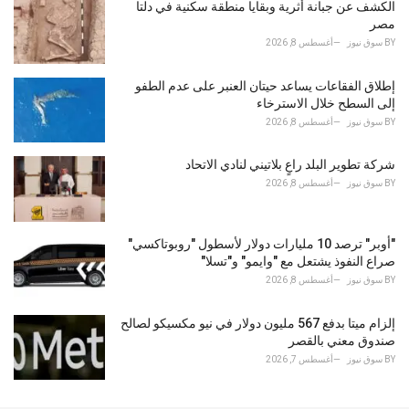
الكشف عن جبانة أثرية وبقايا منطقة سكنية في دلتا
:
مصر
BY
سوق نيوز
أغسطس 8, 2026
إطلاق الفقاعات يساعد حيتان العنبر على عدم الطفو
إلى السطح خلال الاسترخاء
BY
سوق نيوز
أغسطس 8, 2026
شركة تطوير البلد راعٍ بلاتيني لنادي الاتحاد
BY
سوق نيوز
أغسطس 8, 2026
"أوبر" ترصد 10 مليارات دولار لأسطول "روبوتاكسي"
صراع النفوذ يشتعل مع "وايمو" و"تسلا"
BY
سوق نيوز
أغسطس 8, 2026
إلزام ميتا بدفع 567 مليون دولار في نيو مكسيكو لصالح
صندوق معني بالقصر
BY
سوق نيوز
أغسطس 7, 2026