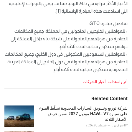
الأخبار الأكثر قراءة في ذلك اليوم، مما قد يوحي بالتوترات الإقليمية
التي استدعت هذه المبادرة الإنسانية [1].
تفاصيل مبادرة STC:
• للمواطنين الخليجيين المتجولين في المملكة: جميع المكالمات
الصادرة من هواتفهم المتجولة على شبكة stc داخل المملكة إلى
دولهم ستكون مجانية لمدة ثلاثة أيام.
• للمواطنين السعوديين المتجولين في دول الخليج: جميع المكالمات
الصادرة من هواتفهم المتجولة في دول الخليج إلى المملكة العربية
السعودية ستكون مجانية لمدة ثلاثة أيام.
C
أثر واستدامة
,
أخبار الشركات
a
t
e
Related Content
g
o
شركة توزيع وتسويق السيارات المحدودة تسلّط الضوء
r
على سيارة HAVAL V7 موديل 2027 ضمن عرض
i
الأصفار الثلاثة
e
BY
سوق نيوز
أغسطس 9, 2026
s