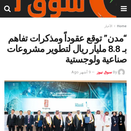
Home
الأخبار
“مدن” توقع عقوداً ومذكرات تفاهم
بـ 8.8 مليار ريال لتطوير مشروعات
صناعية ولوجستية
By
سوق نيوز
9 أشهر Ago