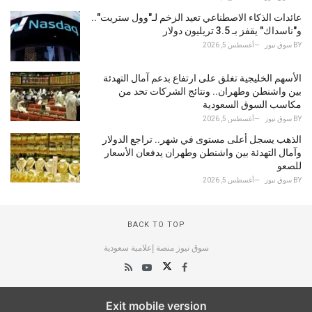
عائدات الذكاء الاصطناعي تعيد الزخم لـ"وول ستريت"..
و"ناسداك" يقفز بـ 3.5 تريليون دولار
BY
سوق نيوز
أغسطس 5, 2026
الأسهم الخليجية تغلق على ارتفاع بدعم آمال التهدئة
بين واشنطن وطهران.. ونتائج الشركات تحد من
مكاسب السوق السعودية
BY
سوق نيوز
أغسطس 5, 2026
الذهب يسجل أعلى مستوى في شهر.. تراجع الدولار
وآمال التهدئة بين واشنطن وطهران يدفعان الأسعار
للصعو
BY
سوق نيوز
أغسطس 5, 2026
BACK TO TOP
سوق نيوز منصة إعلامية سعودية
Exit mobile version