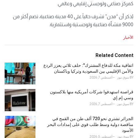
كمركز صناعي ولوجستي إقليمي وعالمي.
يُذكر أن “مدن” تشرف حالياً على 40 مدينة صناعية، تضم أكثر من
9000 منشأة صناعية ولوجستية واستثمارية.
C
الأخبار
a
t
e
Related Content
g
o
اتفاقية مكة للدفاع المشترك": حلف ثلاثي يعزز الردع
r
والأمن الإقليمي بين السعودية وتركيا وباكستان
i
BY
سوق نيوز
أغسطس 7, 2026
e
s
قراصنة استهدفوا شركات أمريكية منها بلاكستون
:
وسي.إم.إي
BY
سوق نيوز
أغسطس 7, 2026
الجزائر تشتري نحو 720 ألف طن من القمح في
مناقصة دولية وسط طلب قوي على إمدادات البحر
الأسود
BY
سوق نيوز
أغسطس 5, 2026