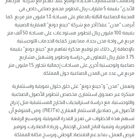
وتضمنت الاستثمارات الجديدة توقيع عقد ضخم مع شركة “الازدهار
الأبدي” بقيمة 5 مليارات ريال لتطوير مجمع صناعي خاص في
المدينة الصناعية الثالثة بالدمام على مساحة 1.8 مليون متر مربع. كما
أبرمت “مدن” عقدًا آخر مع شركة “جينغ دونغ” العقارية الصينية
بقيمة 100 مليون ريال لتطوير مستودعات على مساحة 50 ألف متر
مربع في واحة مدن بجدة، مما يعزز كفاءة الخدمات اللوجستية.
بالإضافة إلى ذلك، تم توقيع مذكرة تفاهم مع “جينغ دونغ” بقيمة
3.75 مليار ريال للتعاون في دراسة وتطوير وتشغيل مشاريع
صناعية ولوجستية أخرى على مساحات إجمالية تتجاوز 1.5 مليون متر
مربع في عدد من المدن الصناعية حول المملكة.
وتعمل “مدن” و”جينغ دونغ” على خلق حلول تمويلية واستثمارية
مبتكرة عبر صندوق استثماري مخصص لتطوير الأصول الصناعية
واللوجستية، مع دراسة استراتيجيات التخارج المستقبلية مثل إدراج
الأصول في صناديق الاستثمار العقاري (REITs). ومن المتوقع أن
تسهم هذه الخطوات في تعزيز القدرة التمويلية، وتوسيع الرقعة
التطويرية، وتنمية الناتج المحلي الإجمالي، وزيادة الصادرات، وتوفير
فرص العمل، بما يدعم الاقتصاد الوطني ويرسخ مكانة المملكة