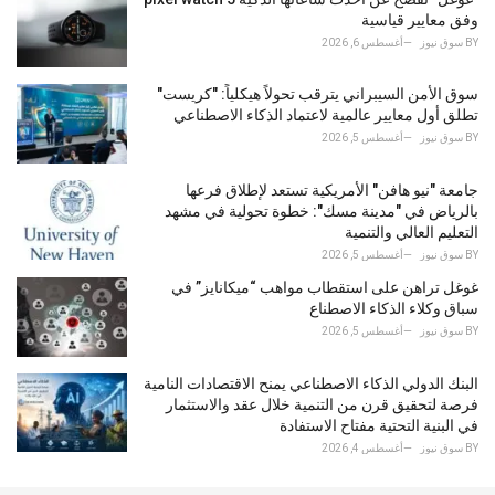
:
وفق معايير قياسية
BY
سوق نيوز
أغسطس 6, 2026
سوق الأمن السيبراني يترقب تحولاً هيكلياً: "كريست"
تطلق أول معايير عالمية لاعتماد الذكاء الاصطناعي
BY
سوق نيوز
أغسطس 5, 2026
جامعة "نيو هافن" الأمريكية تستعد لإطلاق فرعها
بالرياض في "مدينة مسك": خطوة تحولية في مشهد
التعليم العالي والتنمية
BY
سوق نيوز
أغسطس 5, 2026
غوغل تراهن على استقطاب مواهب “ميكانايز” في
سباق وكلاء الذكاء الاصطناع
BY
سوق نيوز
أغسطس 5, 2026
البنك الدولي الذكاء الاصطناعي يمنح الاقتصادات النامية
فرصة لتحقيق قرن من التنمية خلال عقد والاستثمار
في البنية التحتية مفتاح الاستفادة
BY
سوق نيوز
أغسطس 4, 2026