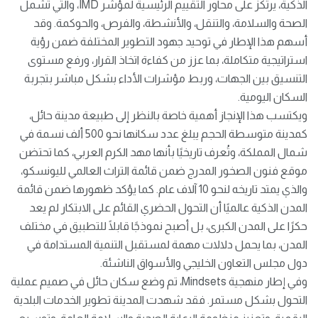
الذكية، يرتكز على محاور التقييم الرئيسية لمؤشر IMD، والتي تشمل
الصحة والسلامة، والتنقل، والأنشطة، والفرص، والحوكمة. وقد
أسهم هذا الإطار في توحيد جهود التطوير المختلفة ضمن رؤية
استراتيجية متكاملة، بما عزز من كفاءة اتخاذ القرار، ورفع مستوى
التنسيق بين الجهات، وربط مؤشرات الأداء بشكل مباشر بتجربة
السكان اليومية.
ويكتسب هذا الإنجاز أهمية خاصة بالنظر إلى طبيعة مدينة حائل،
كمدينة متوسطة الحجم يبلغ عدد سكانها نحو 500 ألف نسمة في
شمال المملكة، وتُعرف تاريخيًا بأنها مهد الكرم العربي، كما تحتضن
موقع فنون الصخور المدرج ضمن قائمة التراث العالمي لليونسكو،
والذي يمتد تاريخه لنحو 10 آلاف عام. كما يؤكد ظهورها ضمن قائمة
المدن الذكية عالميًا أن التحول الحضري القائم على الابتكار لم يعد
حكرًا على المدن الكبرى، بل أصبح نموذجًا قابلًا للتطبيق في مختلف
المدن، بما يحمل دلالات مهمة لمستقبل التنمية المستدامة في
دول مجلس التعاون الخليجي والأسواق الناشئة.
وفي إطار منهجية Mindsets، تم وضع سكان حائل في صميم عملية
التحول بشكل مستمر. فقد شهدت المدينة تطوير الخدمات البلدية