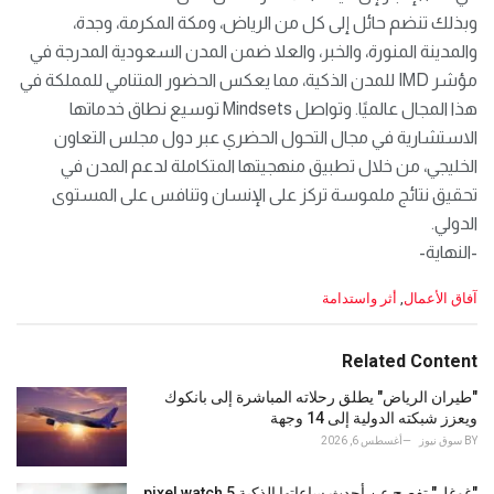
وبذلك تنضم حائل إلى كل من الرياض، ومكة المكرمة، وجدة،
والمدينة المنورة، والخبر، والعلا ضمن المدن السعودية المدرجة في
مؤشر IMD للمدن الذكية، مما يعكس الحضور المتنامي للمملكة في
هذا المجال عالميًا. وتواصل Mindsets توسيع نطاق خدماتها
الاستشارية في مجال التحول الحضري عبر دول مجلس التعاون
الخليجي، من خلال تطبيق منهجيتها المتكاملة لدعم المدن في
تحقيق نتائج ملموسة تركز على الإنسان وتنافس على المستوى
الدولي.
-النهاية-
C
آفاق الأعمال
,
أثر واستدامة
a
t
e
Related Content
g
o
"طيران الرياض" يطلق رحلاته المباشرة إلى بانكوك
r
ويعزز شبكته الدولية إلى 14 وجهة
i
BY
سوق نيوز
أغسطس 6, 2026
e
s
"غوغل" تفصح عن أحدث ساعاتها الذكية pixel watch 5