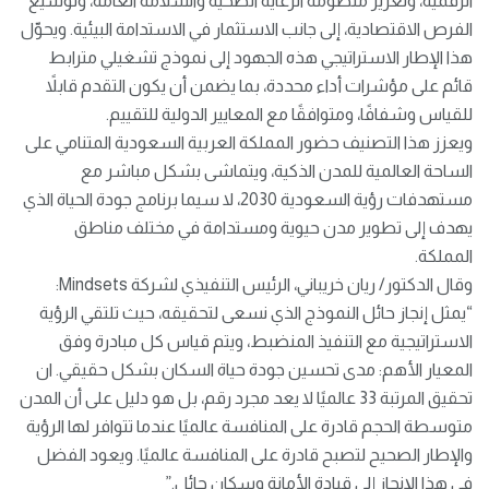
الرقمية، وتعزيز منظومة الرعاية الصحية والسلامة العامة، وتوسيع
الفرص الاقتصادية، إلى جانب الاستثمار في الاستدامة البيئية. ويحوّل
هذا الإطار الاستراتيجي هذه الجهود إلى نموذج تشغيلي مترابط
قائم على مؤشرات أداء محددة، بما يضمن أن يكون التقدم قابلاً
للقياس وشفافًا، ومتوافقًا مع المعايير الدولية للتقييم.
ويعزز هذا التصنيف حضور المملكة العربية السعودية المتنامي على
الساحة العالمية للمدن الذكية، ويتماشى بشكل مباشر مع
مستهدفات رؤية السعودية 2030، لا سيما برنامج جودة الحياة الذي
يهدف إلى تطوير مدن حيوية ومستدامة في مختلف مناطق
المملكة.
وقال الدكتور/ ريان خريباني، الرئيس التنفيذي لشركة Mindsets:
“يمثل إنجاز حائل النموذج الذي نسعى لتحقيقه، حيث تلتقي الرؤية
الاستراتيجية مع التنفيذ المنضبط، ويتم قياس كل مبادرة وفق
المعيار الأهم: مدى تحسين جودة حياة السكان بشكل حقيقي. ان
تحقيق المرتبة 33 عالميًا لا يعد مجرد رقم، بل هو دليل على أن المدن
متوسطة الحجم قادرة على المنافسة عالميًا عندما تتوافر لها الرؤية
والإطار الصحيح لتصبح قادرة على المنافسة عالميًا. ويعود الفضل
في هذا الإنجاز إلى قيادة الأمانة وسكان حائل.”