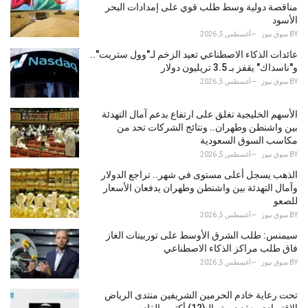
r
مناقصة دولية وسط طلب قوي على إمدادات البحر
i
الأسود
e
BY
سوق نيوز
أغسطس 5, 2026
s
عائدات الذكاء الاصطناعي تعيد الزخم لـ"وول ستريت"..
:
و"ناسداك" يقفز بـ 3.5 تريليون دولار
BY
سوق نيوز
أغسطس 5, 2026
الأسهم الخليجية تغلق على ارتفاع بدعم آمال التهدئة
بين واشنطن وطهران.. ونتائج الشركات تحد من
مكاسب السوق السعودية
BY
سوق نيوز
أغسطس 5, 2026
الذهب يسجل أعلى مستوى في شهر.. تراجع الدولار
وآمال التهدئة بين واشنطن وطهران يدفعان الأسعار
للصعو
BY
سوق نيوز
أغسطس 5, 2026
سيمنس: طلب الشرق الأوسط على توربينات الغاز
فاق طلب مراكز الذكاء الاصطناعي
BY
سوق نيوز
أغسطس 5, 2026
تحت رعاية خادم الحرمين الشريفين منتدى الرياض
الاقتصادي يعقد دورته الـ(12) أكتوبر القادم