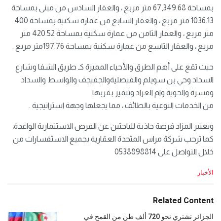
بمساحة 67,349.68 متر مربع ، والعقار السادس من ﻣﺒﻨﻰ بمساحة
1036.13 متر مربع ، والعقار السابع من عمارة سكنية بمساحة 400
متر مربع ، والعقار الثامن من عمارة سكنية بمساحة 420.52 متر
مربع ، والعقار التاسع من عمارة سكنية بمساحة 197.76متر مربع .
حيث تقع على أهم الطرق والأحياء المميزة كـ طريق الشفا وشارع
السداد وحي بن سويلم واﻟﻔﻴﺼﻠﻴﺔواﻟﺠﻔﻴﺠﻒ والواسط والسداد
ومسرة والحوية وام العراد وتتميز بقربها
من الخدمات النوعية بالطائف ، مما يجعلها وجهة استراتيجية .
ويعتبر المزاد فرصة جاذبة للباحثين عن الفرص الاستثمارية الواعدة،
كما ترحب شركة مراس المتحدة العقارية بجميع الاستفسارات من
خلال التواصل على 0538898814
C
الأخبار
a
t
e
Related Content
g
o
الجزائر تشتري نحو 720 ألف طن من القمح في