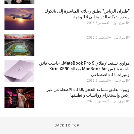
"طيران الرياض" يطلق رحلاته المباشرة إلى بانكوك
ويعزز شبكته الدولية إلى 14 وجهة
BY
سوق نيوز
أغسطس 6, 2026
BY
سوق نيوز
أغسطس 6, 2026
هواوي تستعد لإطلاق MateBook Pro S.. حاسب فائق
الخفة ينافس MacBook Air بمعالج Kirin XE90
وميزات ذكاء اصطناعي
BY
سوق نيوز
أغسطس 6, 2026
ويبوك تطلق مساعد الحجز بالذكاء الاصطناعي عبر
إكس وإنستغرام وواتساب و تطبيقها
BY
سوق نيوز
أغسطس 6, 2026
BACK TO TOP