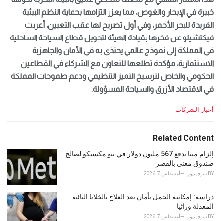
خبيرة في الإبحار والغوص، مما يعزز التزامها بحماية النظم البيئية
الفريدة للبحر الأحمر، وفي أول تصريح لها عقب التعيين، أعربت
فيكتشيلو عن فخرها بقيادة الهيئة لتحويل قطاع السياحة الساحلية
في المملكة إلى نموذج عالمي يحتذى به في الأمان والجاهزية
الاستثمارية، مؤكدة تطلعها للتعاون مع الشركاء في القطاعين
الحكومي والخاص لترسيخ التميز التنظيمي ودعم طموحات المملكة
في الاقتصاد الأزرق والسياحة المسؤولة.
C
أخبار الشركات
a
t
e
Related Content
g
o
إلزام ميتا بدفع 567 مليون دولار في نيو مكسيكو لصالح
r
صندوق معني بالقصر
i
BY
سوق نيوز
أغسطس 7, 2026
e
s
دراسة: إمكانية الحمل بأمان بعد العلاج بالخلايا التائية
:
المعدلة وراثيا
BY
سوق نيوز
أغسطس 7, 2026