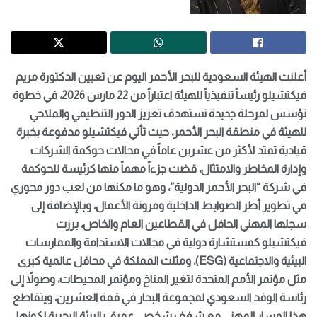
أعلنت الهيئة السعودية للبحر الأحمر اليوم عن تعيين الدكتورة مريم
فيكتشيلو رئيساً تنفيذياً للهيئة اعتباراً من 22 مارس 2026، في خطوة
تؤسس لمرحلة جديدة تستهدف تعزيز الدور التنظيمي والملاحي
للهيئة في منطقة البحر الأحمر، حيث تأتي فيكتشيلو مدفوعة بخبرة
قيادية تمتد لأكثر من عشرين عاماً في مجالات حوكمة الشركات
وإدارة المخاطر والامتثال، قضت جزءاً مهماً منها كرئيسة للحوكمة
في شركة “البحر الأحمر الدولية”، وهو ما مكنها من لعب دور محوري
في تطوير أطر الضوابط الداخلية ومرونة الأعمال، وبالإضافة إلى
سجلها المهني الحافل في القطاعين العام والخاص، برزت
فيكتشيلو كمستشارة دولية في مجالات الاستدامة والممارسات
البيئية والاجتماعية (ESG)، ومثلت المملكة في محافل عالمية كبرى
مثل مؤتمر الأمم المتحدة لتغير المناخ ومؤتمر المحيطات، وصولاً إلى
رئاسة الوفد السعودي لمجموعة البحار في قمة العشرين، ويتقاطع
هذا المسار المهني مع شغف شخصي عميق بالبيئة البحرية لكونها