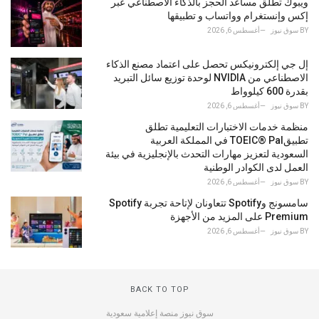
ويبوك تطلق مساعد الحجز بالذكاء الاصطناعي عبر
إكس وإنستغرام وواتساب و تطبيقها
BY
سوق نيوز
أغسطس 6, 2026
إل جي إلكترونيكس تحصل على اعتماد مصنع الذكاء
الاصطناعي من NVIDIA لوحدة توزيع سائل التبريد
بقدرة 600 كيلوواط
BY
سوق نيوز
أغسطس 6, 2026
منظمة خدمات الاختبارات التعليمية تطلق
تطبيقTOEIC® Pal في المملكة العربية
السعودية لتعزيز مهارات التحدث بالإنجليزية في بيئة
العمل لدى الكوادر الوطنية
BY
سوق نيوز
أغسطس 6, 2026
سامسونج وSpotify تتعاونان لإتاحة تجربة Spotify
Premium على المزيد من الأجهزة
BY
سوق نيوز
أغسطس 6, 2026
BACK TO TOP
سوق نيوز منصة إعلامية سعودية