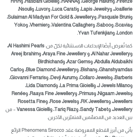
Firenze
، و
George Hakim
،
و
HANNA
،
و
Hasbani Gioielli
، و
HRH
Joaillerie
، و
Lapis Jewelry
، و
Luca Carati
، و
Luvor
، و
Nsouli
،
و
Pasquale Bruni
، و
Sulaiman Al Madyan For Gold & Jewellery
،
و
Scavia
، و
Saboo
، و
Valentina Callagher
، و
Vhernier
، و
Yoko
London
، و
Yvan Tufenkjian
.
كما تُعرض أيضًا الإبداعات الاستثنائية لكلّ من:
Al Hashimi Pearls
،
و
Al Nahar Jewellery
، و
Araya Fine Jewellery
،
و
Areej Ibrahim
Abdulla Aldubaikhi
، و
Azar Gems
، و
Birdhichand
Ghanshyamdas
، و
Bishan
، و
Blue Diamond Jewellery
، و
Carlo
Barberis
، و
Jewels
Collaro
، و
Devji Aurum
، و
Giovanni Ferraris
،
و
J Jewels Milano
، و
La Prima Gioielli
، و
Lida Diamond
،
و
Jewels
Nigaam
، و
Primus
، و
Raaya Fine Jewellery
، و
Renée
Jewellers
، و
RK Jewellers
، و
Rose Jewels
، و
Rosetta Fine
Jewellery
، و
Sandy Tabet
، و
Tariq Riaz
، و
Vanessa Gioielli
– من
بين العديد من المصمّمين المتميّزين الآخرين.
يأتي من أبرز القطع المعروضة عقد Phenomena Sirocco الرائع