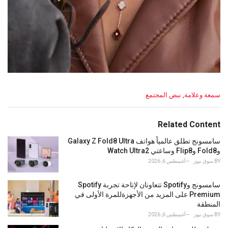
C
سمعة وعلامة
,
نبض المجتمع
a
t
e
Related Content
g
o
سامسونج تطلق عالمياً هواتف Galaxy Z Fold8 Ultra
r
وFold8 وFlip8 وساعتي Watch Ultra2
i
BY
سوق نيوز
أغسطس 6, 2026
e
s
سامسونج وSpotify تتعاونان لإتاحة تجربة Spotify
:
Premium على المزيد من الأجهزةللمرة الأولى في
المنطقة
BY
سوق نيوز
أغسطس 6, 2026