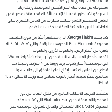
من
De Beers
، والذي يمثّل تحفة فنّية استثنائية من الماس
مستوحاة من دفء مياه البحر الأبيض المتوسط ​​ورحلة رياح
السيروكو الأسطورية عبر القارّات؛ويتألّق العقد بلفائف عصرية من
الماس المستدير اللامع، تتخلّلها قطرات من الماس الكمثري تخلق
تداخلًا آسرًا بين ديناميكية الحركة وانعكاسات الضوء.
كما يقدّم
George Hakim
، الذي يستلهم أيضًا من قوى الطبيعة،
مجموعةFour Elements للمجوهرات الراقية، والتي تعرض تشكيلة
باهرة من أحجار الزمرد، والياقوت الأزرق، والياقوت
الأحمر، وأحجار الماس الاستثنائية. ومن أبرز إبداعاته أقراط Water،
التي تتوسّطها أحجار ياقوت يزيد وزنها عن 4 قيراط، وتحيط بها
قطع من الماس تعكس إيقاع الماء المتدفق، إلى جانب سوار
متناسق يضمّ سبعة أحجار ياقوت سيلاني يبلغ وزنها الإجمالي 15.27
قيراطًا.
تتكشّف الحرفية الإيطالية الفاخرة من خلال العديد من دور
المجوهراتالمرموقة، ومن بينها
Aliel Italia
التي تميّزت بعقد
التشوكر Bridal Suiteالاستثنائي والقابل للتحويل، يتوسّطه حجر