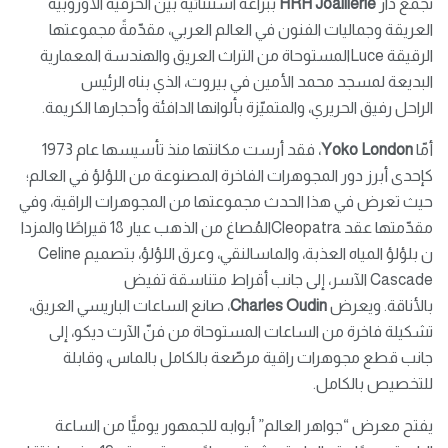
تجمع دار
HRH Joaillerie
ببراعة استثنائية بين الحرفية الأوروبية
العريقة وجماليات الفنون في العالم العربي، مقدّمةً مجموعتها
الرقيقة Luceالمستوحاة من التراث العريق والهندسة المعمارية
البديعة لمسجد محمد الأمين في بيروت، الذي بناه الرئيس
الراحل رفيق الحريري، والمتميّزة بألوانها الدافئة وأحجارها الكريمة.
أمّا
Yoko London
، فقد أرست مكانتها منذ تأسيسها عام 1973
كإحدى أبرز دور المجوهرات الفاخرة المصنوعة من اللؤلؤ في العالم؛
حيث تعرض في هذا الحدث مجموعتها من المجوهرات الراقية، وفي
مقدّمتها عقد Cleopatraالمُصاغ من الذهب عيار 18 قيراطًا والمزدا
ن بلؤلؤ المياه العذبة، والماسالنقي، وعرق اللؤلؤ، بتصميم Celine
Cascade الآسر، إلى جانب أقراط متناسقة تفيض
بالأناقة. ويعرض
Charles Oudin
، صانع الساعات الباريسي العريق،
تشكيلة فاخرة من الساعات المستوحاة من فنّ الآرت ديكو، إلى
جانب قطع مجوهرات راقية مرصّعة بالكامل بالماس، وقابلة
للتخصيص بالكامل.
يفتح معرض “جواهر العالم” أبوابه للجمهور يوميًّا من الساعة