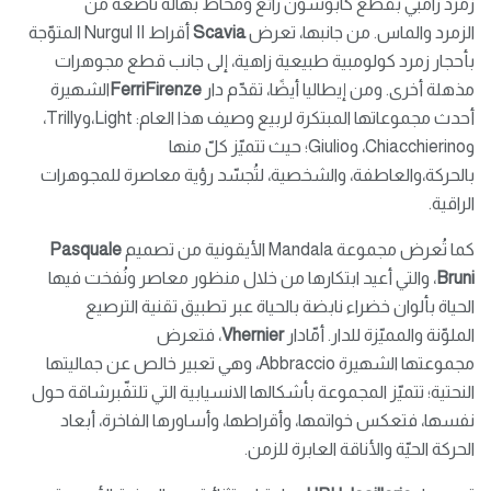
زمرد زامبي بقطع كابوشون رائع ومحاط بهالة ناصعة من
الزمرد والماس. من جانبها، تعرض
Scavia
أقراط Nurgul II المتوّجة
بأحجار زمرد كولومبية طبيعية زاهية، إلى جانب قطع مجوهرات
مذهلة أخرى. ومن إيطاليا أيضًا، تقدّم دار
FerriFirenze
الشهيرة
أحدث مجموعاتها المبتكرة لربيع وصيف هذا العام: Light،وTrilly،
وChiacchierino، وGiulio؛ حيث تتميّز كلّ منها
بالحركة،والعاطفة، والشخصية، لتُجسّد رؤية معاصرة للمجوهرات
الراقية.
كما تُعرض مجموعة Mandala الأيقونية من تصميم
Pasquale
Bruni
، والتي أعيد ابتكارها من خلال منظور معاصر ونُفخت فيها
الحياة بألوان خضراء نابضة بالحياة عبر تطبيق تقنية الترصيع
الملوّنة والمميّزة للدار. أمّادار
Vhernier
، فتعرض
مجموعتها الشهيرة Abbraccio، وهي تعبير خالص عن جماليتها
النحتية؛ تتميّز المجموعة بأشكالها الانسيابية التي تلتفّبرشاقة حول
نفسها، فتعكس خواتمها، وأقراطها، وأساورها الفاخرة، أبعاد
الحركة الحيّة والأناقة العابرة للزمن.