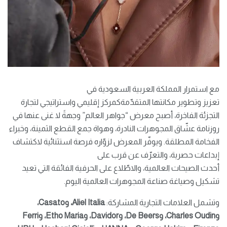
مع استمرار المملكة العربية السعودية في
تعزيز وتطوير مكانتها المتقدّمةكمركز إقليمي واستراتيجي لتجارة
التجزئة الفاخرة، أصبح معرض “جواهر العالم” وجهةً لا غنى عنها في
روزنامة عشّاق المجوهرات النادرة، وهواة جمع القطع الثمينة، وخبراء
الفخامة المطلقة. ويوفّر المعرض لزوّاره فرصة استثنائية لاكتشاف
إبداعات حصرية، والتعرّف عن قرب على
أحدث الصيحات العالمية، والاطّلاع على الحرفية الفائقة التي تعيد
تشكيل وصياغة صناعة المجوهرات العالمية اليوم.
وتشمل العلامات التجارية المشاركة:
Aliel Italia
، و
Casato
،
و
Charles Oudin
، و
De Beers
، و
Davidor
، و
Maria
Etho
،
و
Ferri