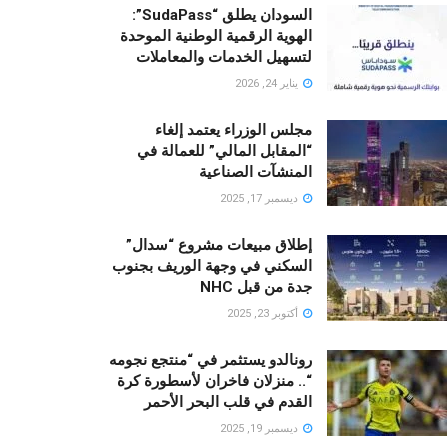
السودان يطلق “SudaPass”:
الهوية الرقمية الوطنية الموحدة
لتسهيل الخدمات والمعاملات
يناير 24, 2026
مجلس الوزراء يعتمد إلغاء
“المقابل المالي” للعمالة في
المنشآت الصناعية
ديسمبر 17, 2025
إطلاق مبيعات مشروع “سدال”
السكني في وجهة الوريف بجنوب
جدة من قبل NHC
أكتوبر 23, 2025
رونالدو يستثمر في “منتجع نجومه
“.. منزلان فاخران لأسطورة كرة
القدم في قلب البحر الأحمر
ديسمبر 19, 2025