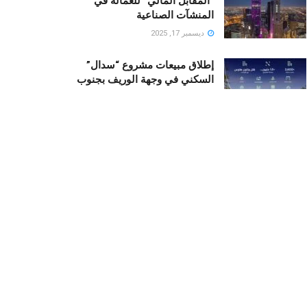
“المقابل المالي” للعمالة في
المنشآت الصناعية
ديسمبر 17, 2025
إطلاق مبيعات مشروع “سدال”
السكني في وجهة الوريف بجنوب
جدة من قبل NHC
أكتوبر 23, 2025
رونالدو يستثمر في “منتجع نجومه
“.. منزلان فاخران لأسطورة كرة
القدم في قلب البحر الأحمر
ديسمبر 19, 2025
Recent News