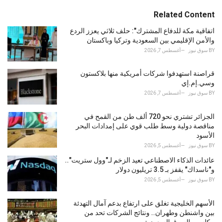
t
e
Related Content
g
o
اتفاقية مكة للدفاع المشترك": حلف ثلاثي يعزز الردع
r
والأمن الإقليمي بين السعودية وتركيا وباكستان
i
BY
سوق نيوز
أغسطس 7, 2026
e
s
قراصنة استهدفوا شركات أمريكية منها بلاكستون
:
وسي.إم.إي
BY
سوق نيوز
أغسطس 7, 2026
الجزائر تشتري نحو 720 ألف طن من القمح في
مناقصة دولية وسط طلب قوي على إمدادات البحر
الأسود
BY
سوق نيوز
أغسطس 5, 2026
عائدات الذكاء الاصطناعي تعيد الزخم لـ"وول ستريت"..
و"ناسداك" يقفز بـ 3.5 تريليون دولار
BY
سوق نيوز
أغسطس 5, 2026
الأسهم الخليجية تغلق على ارتفاع بدعم آمال التهدئة
بين واشنطن وطهران.. ونتائج الشركات تحد من
مكاسب السوق السعودية