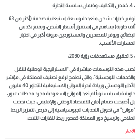
• 4. خفض التكاليف وضمان سلاسة التجارة:
توفير خيارات شحن متعددة وسعة استيعابية ضخمة (أكثر من 63
ألف حاوية) يساهم في استقرار أسعار الشحن، ويمنع تكدس
البضائع، ويوفر للمصدرين والمستوردين مرونة أكبر في اختيار
المسارات الأنسب.
• 5. تحقيق مستهدفات رؤية 2030:
تصب هذه التوسعات مباشرة في “الاستراتيجية الوطنية للنقل
والخدمات اللوجستية”، والتي تطمح لرفع تصنيف المملكة في مؤشر
الأداء اللوجستي وزيادة قدرة الموانئ الاستيعابية لتتجاوز 40 مليون
حاوية قياسية سنوياً.لم تعد الموانئ السعودية مجرد محطات عبور،
بل أصبحت صمام أمان للاقتصاد الوطني والإقليمي، حيث نجحت
“موانئ” في تحويل التحديات الجيوسياسية إلى فرص لتعزيز الربط
الملاحي وترسيخ دور المملكة كمحور ربط للقارات الثلاث.
C
الأخبار
a