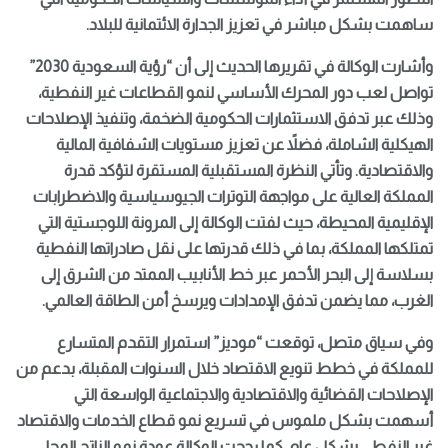
ساهمت بشكل مباشر في تعزيز الجدارة الائتمانية للبلاد.
وأشارت الوكالة في تقريرها الحديث إلى أن “رؤية السعودية 2030”
تواصل لعب دور المحرك الأساسي لنمو القطاعات غير النفطية،
وذلك عبر تدفق الاستثمارات الحكومية الضخمة، وتنفيذ الإصلاحات
الهيكلية الشاملة، فضلاً عن تعزيز مستويات الشفافية المالية
والاقتصادية. وتأتي النظرة المستقبلية المستقرة لتؤكد قدرة
المملكة العالية على مواجهة التوترات الجيوسياسية والاضطرابات
الإقليمية المحيطة، حيث لفتت الوكالة إلى المرونة اللوجستية التي
تمتلكها المملكة، بما في ذلك قدرتها على نقل صادراتها النفطية
بسلاسة إلى البحر الأحمر عبر خط الأنابيب الممتد من الشرق إلى
الغرب، مما يضمن تدفق الإمدادات ويرسخ أمن الطاقة العالمي.
وفي سياق متصل، توقعت “موديز” استمرار التقدم المتسارع
للمملكة في خطط تنويع الاقتصاد خلال السنوات المقبلة، بدعم من
الإصلاحات القضائية والاقتصادية والاجتماعية الواسعة التي
أسهمت بشكل ملموس في تسريع نمو قطاع الخدمات والاقتصاد
غير النفطي بشكل عام. كما رجحت الوكالة عودة نمو الناتج المحلي