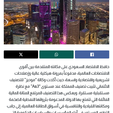
حافظ الاقتصاد السعودي على مكانته المتقدمة بين أقوى
الاقتصادات العالمية، مدفوعاً بمرونة هيكلية عالية وإصلاحات
تشريعية واقتصادية واسعة، حيث أكدت وكالة “موديز” للتصنيف
الائتماني تثبيت تصنيف المملكة عند مستوى “Aa3” مع نظرة
مستقبلية مستقرة. ويعكس هذا التصنيف المرتفع المتانة المالية
الفائقة التي تتمتع بها الدولة، المدعومة بثرواتها النفطية الضخمة
ومكانتها القيادية والتنافسية في أسواق الطاقة العالمية، إلى جانب
التطور المستمر في أداء المؤسسات والسياسات الحكومية التي