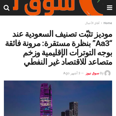
Home
آفاق الأعمال
موديز تثبّت تصنيف السعودية عند
“Aa3” بنظرة مستقرة: مرونة فائقة
بوجه التوترات الإقليمية وزخم
متصاعد للاقتصاد غير النفطي
By
سوق نيوز
3 أشهر Ago