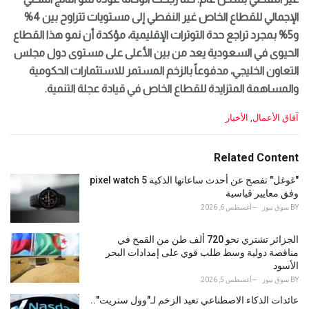
الإجمالي للقطاع الخاص غير النفطي إلى مستويات تتراوح بين 4%
و5% بمجرد تراجع حدة التوترات الإقليمية، مؤكدة أن نمو هذا القطاع
الحيوى في السعودية يعد من بين الأعلى على مستوى دول مجلس
التعاون الخليجي، مدفوعاً بالزخم المستمر للاستثمارات الحكومية
والمساهمة المتزايدة للقطاع الخاص في قيادة عجلة التنمية.
C
آفاق الأعمال
,
الأخبار
a
t
e
Related Content
g
o
"غوغل" تفصح عن أحدث ساعاتها الذكية pixel watch 5
r
وفق معايير قياسية
i
BY
سوق نيوز
أغسطس 6, 2026
e
s
الجزائر تشتري نحو 720 ألف طن من القمح في
:
مناقصة دولية وسط طلب قوي على إمدادات البحر
الأسود
BY
سوق نيوز
أغسطس 5, 2026
عائدات الذكاء الاصطناعي تعيد الزخم لـ"وول ستريت"..