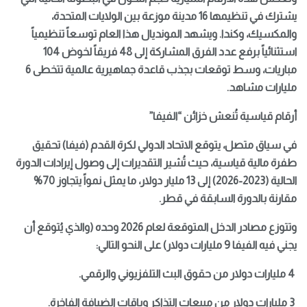
يشترك في تنظيمها 16 مدينة موزعة بين الولايات المتحدة،
والمكسيك، وكندا. ويشهد المونديال هذا العام توسعاً تنظيمياً
استثنائياً برفع عدد الفرق المشاركة إلى 48 فريقاً لخوض 104
مباريات، وسط توقعات بجذب قاعدة جماهيرية عالمية تتخطى 6
مليارات مشاهد.
أرقام قياسية تُنعش خزائن “الفيفا”
في سياق متصل، يتوقع الاتحاد الدولي لكرة القدم (فيفا) تحقيق
طفرة مالية قياسية، حيث تُشير التقديرات إلى وصول إيرادات الدورة
الحالية (2023-2026) إلى 13 مليار دولار، ما يمثل نمواً يتجاوز 70%
مقارنة بالدورة السابقة في قطر.
وتتوزع مصادر الدخل المتوقعة لعام 2026 وحده (والذي يُتوقع أن
يجني فيه الفيفا 9 مليارات دولار) على النحو التالي:
4 مليارات دولار من حقوق البث التلفزيوني والرقمي.
3 مليارات دولار من مبيعات التذاكر وباقات الضيافة الفاخرة.