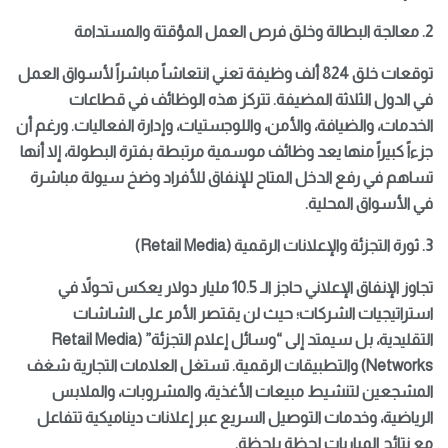
2. معالجة البطالة وخلق فرص العمل المؤقتة والمستدامة
توقعات خلق 824 ألف وظيفة تعني انتعاشاً مباشراً لأسواق العمل
في الدول الثلاثة المضيفة. تتركز هذه الوظائف في قطاعات
الخدمات، والضيافة، والأمن، واللوجستيات، وإدارة الفعاليات. ورغم أن
جزءاً كبيراً منها يعد وظائف موسمية مرتبطة بفترة البطولة، إلا أنها
تساهم في رفع الدخل المتاح للإنفاق للأفراد وضخ سيولة مباشرة
في الأسواق المحلية.
3. ثورة التجزئة والإعلانات الرقمية (Retail Media)
تجاوز الإنفاق الإعلاني حاجز الـ 10.5 مليار دولار يعكس تحولاً في
استراتيجيات الشركات؛ حيث لن يقتصر الأمر على الشاشات
التقليدية، بل سيمتد إلى “وسائل إعلام التجزئة” (Retail Media
Networks) والتطبيقات الرقمية. تستغل العلامات التجارية شغف
المشجعين لتنشيط مبيعات الأغذية، والمشروبات، والملابس
الرياضية، وخدمات التوصيل السريع عبر إعلانات ديناميكية تتفاعل
مع نتائج المباريات لحظة بلحظة.