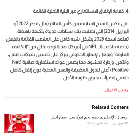
4. كفاءة الإنفاق الاستثماري عبر البنية التحتية القائمة
على عكس النسخ السابقة من كأس العالم (مثل قطر 2022 أو
البرازيل 2014) التي تطلبت بناء استادات جديدة بتكلفة باهظة،
تعتمد نسخة 2026 بشكل شبه كامل على الملاعب القائمة بالفعل
(خاصة ملاعب الـ NFL في أمريكا). هذا التوجه يقلل من “التكاليف
الغارقة” ويجعل الإنفاق الحكومي يتركز على تحسين شبكات النقل،
والأمن، وإدارة الحشود، مما يضمن عوائد استثمارية صافية (Net
Positive) أعلى للدول المضيفة والمدن المحلية دون إثقال كاهل
دافعي الضرائب بديون طويلة الأجل.
C
ملاعب الأعمال
a
t
e
Related Content
g
o
أرسنال الإنجليزي يضم نجم نيوكاسل جيمارايش
r
BY
سوق نيوز
أغسطس 8, 2026
i
e