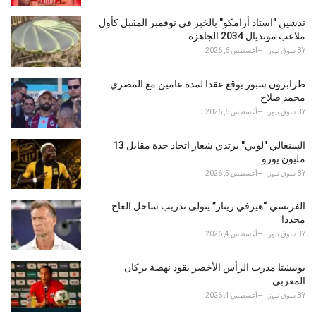
s
تدشين "استاد أرامكو" بالخبر في نوفمبر المقبل كأول
:
ملاعب مونديال 2034 الجاهزة
BY
سوق نيوز
أغسطس 6, 2026
طرابزون سبور يوقع عقدا لمدة عامين مع المصري
محمد صلاح
BY
سوق نيوز
أغسطس 6, 2026
السنغالي "لوبي" يرتدي شعار اتحاد جدة مقابل 13
مليون يورو
BY
سوق نيوز
أغسطس 5, 2026
الفرنسي “هيرفي رينار” يتولى تدريب ساحل العاج
مجددا
BY
سوق نيوز
أغسطس 4, 2026
بوبيشتا مدرب الرأس الأخضر يقود نهضة بركان
المغربي
BY
سوق نيوز
أغسطس 4, 2026