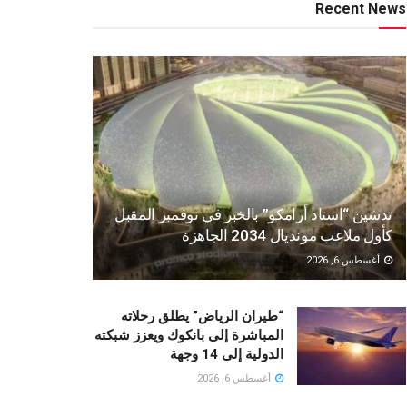
Recent News
تدشين “استاد أرامكو” بالخبر في نوفمبر المقبل
كأول ملاعب مونديال 2034 الجاهزة
أغسطس 6, 2026
“طيران الرياض” يطلق رحلاته
المباشرة إلى بانكوك ويعزز شبكته
الدولية إلى 14 وجهة
أغسطس 6, 2026