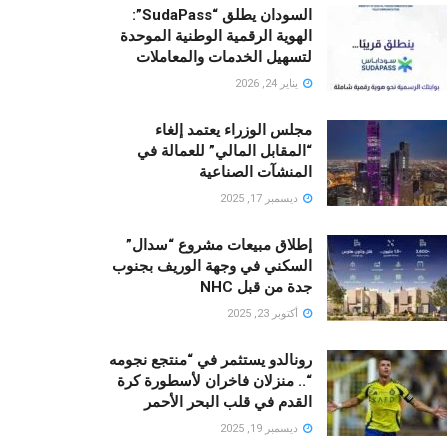
السودان يطلق “SudaPass”:
الهوية الرقمية الوطنية الموحدة
لتسهيل الخدمات والمعاملات
يناير 24, 2026
مجلس الوزراء يعتمد إلغاء
“المقابل المالي” للعمالة في
المنشآت الصناعية
ديسمبر 17, 2025
إطلاق مبيعات مشروع “سدال”
السكني في وجهة الوريف بجنوب
جدة من قبل NHC
أكتوبر 23, 2025
رونالدو يستثمر في “منتجع نجومه
“.. منزلان فاخران لأسطورة كرة
القدم في قلب البحر الأحمر
ديسمبر 19, 2025