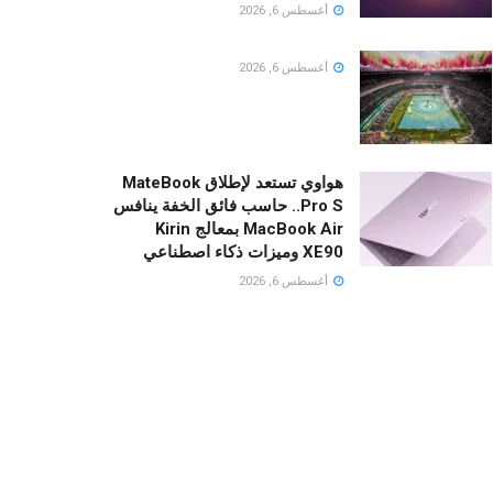
أغسطس 6, 2026
أغسطس 6, 2026
هواوي تستعد لإطلاق MateBook
Pro S.. حاسب فائق الخفة ينافس
MacBook Air بمعالج Kirin
XE90 وميزات ذكاء اصطناعي
أغسطس 6, 2026