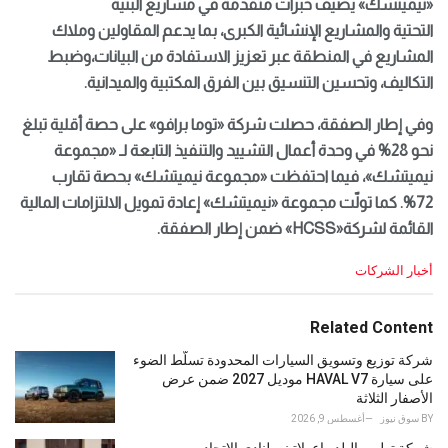
«نيميتشك»
يضيف خبرات متقدمة في مشاريع البنية
التحتية
والمشاريع الإنشائية
الكبرى، بما يدعم المقاولين وملاك
المشاريع في المنطقة عبر
تعزيز
الاستفادة من البيانات،
و
ضبط
التكاليف، وتحسين التنسيق بين الفرق المكتبية والميدانية
.
وفي إطار الصفقة، حصلت شركة
«توما برافو»
على حصة أقلية تبلغ
نحو 28%
في وحدة أعمال التشييد والتنفيذ التابعة لـ «مجموعة
نيميتشك»
، فيما احتفظت
«
مجموعة
نيميتشك»
بحصة تقارب
72
%
.
كما تولّت مجموعة «نيميتشك» إعادة تمويل الالتزامات المالية
القائمة لشركة
«HCSS»
ضمن إطار الصفقة
.
C
أخبار الشركات
a
t
e
Related Content
g
o
شركة توزيع وتسويق السيارات المحدودة تسلّط الضوء
r
على سيارة HAVAL V7 موديل 2027 ضمن عرض
i
الأصفار الثلاثة
e
BY
سوق نيوز
أغسطس 9, 2026
s