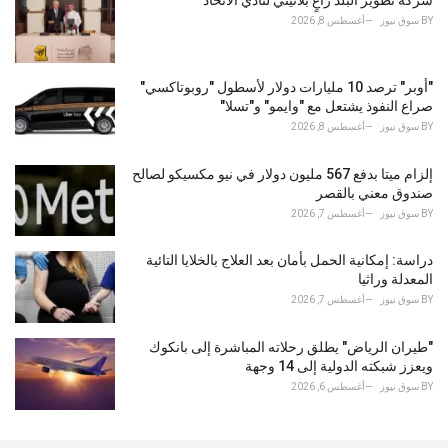
شركة تطوير البلد راعٍ بلاتيني لنادي الاتحاد
:
BY
سوق نيوز
أغسطس 8, 2026
"أوبر" ترصد 10 مليارات دولار لأسطول "روبوتاكسي"
صراع النفوذ يشتعل مع "وايمو" و"تسلا"
BY
سوق نيوز
أغسطس 8, 2026
إلزام ميتا بدفع 567 مليون دولار في نيو مكسيكو لصالح
صندوق معني بالقصر
BY
سوق نيوز
أغسطس 7, 2026
دراسة: إمكانية الحمل بأمان بعد العلاج بالخلايا التائية
المعدلة وراثيا
BY
سوق نيوز
أغسطس 7, 2026
"طيران الرياض" يطلق رحلاته المباشرة إلى بانكوك
ويعزز شبكته الدولية إلى 14 وجهة
BY
سوق نيوز
أغسطس 6, 2026