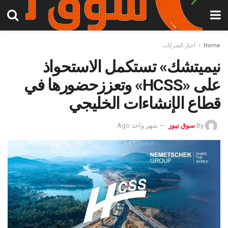
Home
أخبار الشركات
نيميتشك» تستكمل الاستحواذ
على «HCSS» وتعززحضورها في
قطاع الإنشاءات الخليجي
By
سوق نيوز
شهر واحد Ago