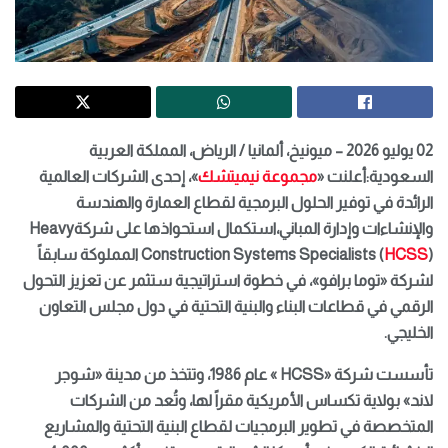
02
يوليو 2026 –
ميونيخ، ألمانيا / الرياض، المملكة العربية
السعودية:
أعلنت «
مجموعة نيميتشك
»، إحدى الشركات العالمية
الرائدة في توفير الحلول البرمجية لقطاع العمارة والهندسة
والإنشاءات وإدارة
المباني،
استكمال استحواذها على شركة
Heavy
)
HCSS
Construction Systems Specialists (
المملوكة سابقاً
لشركة
«توما برافو»
، في خطوة استراتيجية
ستثمر عن
تعزيز التحول
الرقمي في قطاعات البناء والبنية التحتية في دول مجلس التعاون
الخليجي
.
تأسست
شركة «
HCSS
»
عام 1986، وتتخذ من مدينة
«
شو
ج
ر
لاند
»
بولاية تكساس الأمريكية مقراً لها، وتُعد من الشركات
المتخصصة في تطوير البرمجيات لقطاع البنية التحتية
والمشاريع