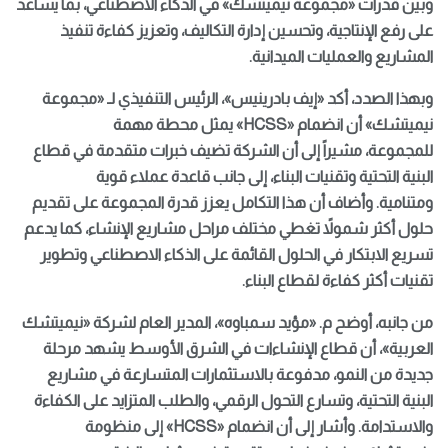
و
بين
قدرات
«مجموعة نيميتشك»
في الذكاء الاصطناعي، بما يساعد
على رفع الإنتاجية، وتحسين إدارة التكاليف، وتعزيز كفاءة تنفيذ
المشاريع والعمليات الميدانية
.
و
بهذا الصدد،
أكد «إيف بادرينيس»، الرئيس التنفيذي لـ «مجموعة
نيميتشك»
أن انضمام
«
HCSS
» يمثل
محطة مهمة
للمجموعة،
مشيراً إلى أن الشركة تضيف خبرات متقدمة في قطاع
البنية التحتية وتقنيات البناء، إلى جانب قاعدة عملاء قوية
ومتنامية
.
وأضاف أن هذا التكامل يعزز قدرة المجموعة على تقديم
حلول أكثر شمولاً تغطي مختلف مراحل مشاريع الإنشاء، كما يدعم
تسريع الابتكار في الحلول القائمة على الذكاء الاصطناعي وتطوير
تقنيات أكثر كفاءة لقطاع البناء
.
من جانبه، أوضح
م.
«مؤيد سمباوه»، المدير العام لشركة «نيميتشك
العربية»،
أن قطاع الإنشاءات في الشرق الأوسط يشهد مرحلة
جديدة من النمو، مدفوعة بالاستثمارات المتسارعة في مشاريع
البنية التحتية، وتسارع التحول الرقمي، والطلب المتزايد على الكفاءة
والاستدامة
.
وأشار إلى أن انضما
م «
HCSS
»
إلى
منظومة