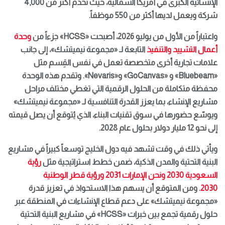
الإنشائية الكبرى
في أمريكا الشمالية، حيث تخدم أكثر من 4,000
شركة ويعمل لديها أكثر من 550 موظفاً
.
واعتباراً من الأول من يوليو 2026، أصبحت «
HCSS
»
جزءاً من
وحدة
أعمال التشييد والتنفيذ
التابعة لـ «مجموعة نيميتشك»، إلى جانب
علامات تجارية أخرى متخصصة تعمل في نفس القِسم مثل
«
Bluebeam
» و «
GoCanvas
» و«
Nevaris
»
.
وتقدم هذه الوحدة
محفظة متكاملة من الحلول الرقمية التي تغطي مختلف مراحل
مشاريع الإنشاء، بما يعزز القدرة التنافسية لـ «مجموعة نيميتشك»
ويوسّع حضورها في سوق تقنيات البناء، الذي يُتوقع أن يصل قيمته
إلى نحو 12 مليار دولار بحلول عام 2028
.
ويأتي ذلك في وقت تشهد فيه دول الخليج توسعاً كبيراً في مشاريع
البنية التحتية والمدن الذكية، ضمن خطط استراتيجية مثل
رؤية
السعودية 2030
ونحن الإمارات 2031
ورؤية قطر الوطنية
2030
.
ومن المتوقع أن يسهم هذا الاستحواذ في تعزيز قدرة
«مجموعة
نيميتشك»
على دعم قطاع الإنشاءات في المنطقة عبر
حلول رقمية تجمع بين خبرات «
HCSS
»
في
مشاريع البنية التحتية